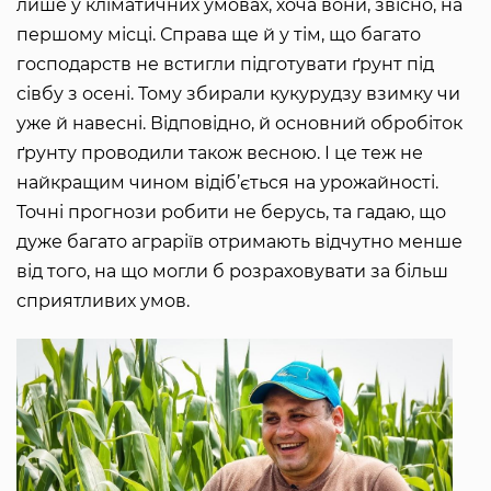
лише у кліматичних умовах, хоча вони, звісно, на
першому місці. Справа ще й у тім, що багато
господарств не встигли підготувати ґрунт під
сівбу з осені. Тому збирали кукурудзу взимку чи
уже й навесні. Відповідно, й основний обробіток
ґрунту проводили також весною. І це теж не
найкращим чином відіб’ється на урожайності.
Точні прогнози робити не берусь, та гадаю, що
дуже багато аграріїв отримають відчутно менше
від того, на що могли б розраховувати за більш
сприятливих умов.