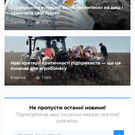
Страхування врожаю, як не «молитися» на дощ і
захистити свій бізнес
7 липня
503
Нові критерії критичності підприємств — що це
означає для агробізнесу
8 липня
1 589
Не пропусти останні новини!
Підписуйся на наші соціальні мережі та e-mail
розсилку.