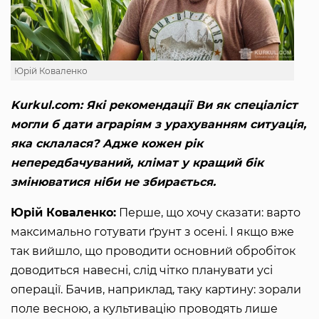
Юрій Коваленко
Kurkul.com: Які рекомендації Ви як спеціаліст
могли б дати аграріям з урахуванням ситуація,
яка склалася? Адже кожен рік
непередбачуваний, клімат у кращий бік
змінюватися ніби не збирається.
Юрій Коваленко:
Перше, що хочу сказати: варто
максимально готувати ґрунт з осені. І якщо вже
так вийшло, що проводити основний обробіток
доводиться навесні, слід чітко планувати усі
операції. Бачив, наприклад, таку картину: зорали
поле весною, а культивацію проводять лише