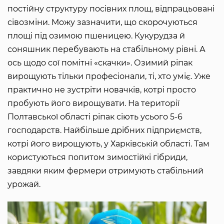
постійну структуру посівних площ, відпрацьовані
сівозміни. Можу зазначити, що скорочуються
площі під озимою пшеницею. Кукурудза й
соняшник перебувають на стабільному рівні. А
ось щодо сої помітні «скачки». Озимий ріпак
вирощують тільки професіонали, ті, хто уміє. Уже
практично не зустріти новачків, котрі просто
пробують його вирощувати. На території
Полтавської області ріпак сіють усього 5-6
господарств. Найбільше дрібних підприємств,
котрі його вирощують, у Харківській області. Там
користуються попитом зимостійкі гібриди,
завдяки яким фермери отримують стабільний
урожай.