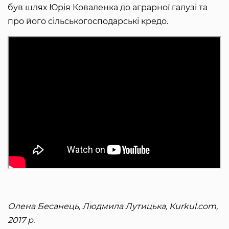
був шлях Юрія Коваленка до аграрної галузі та
про його сільськогосподарські кредо.
Олена Бесанець, Людмила Лутицька, Kurkul.com,
2017 р.