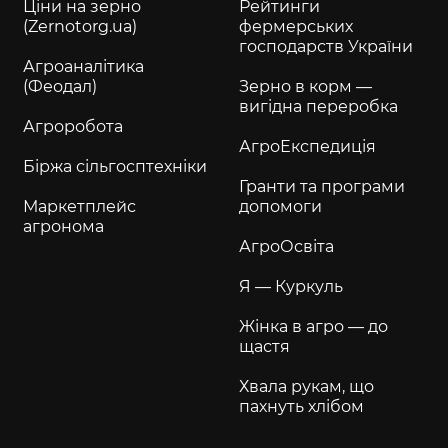
Ціни на зерно
Рейтинги
(Zernotorg.ua)
фермерських
господарств України
Агроаналітика
(Феодал)
Зерно в корм —
вигідна переробка
Агроробота
АгроЕкспедиція
Біржа сільгосптехніки
Гранти та програми
Маркетплейс
допомоги
агронома
АгроОсвіта
Я — Куркуль
Жінка в агро — до
щастя
Хвала рукам, що
пахнуть хлібом