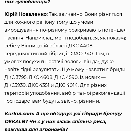
них «улюбленці»?
Юрій Коваленко:
Так, звичайно. Вони різняться
для кожного регіону, тому що умови
вирощування по-різному розкривають потенціал
насіння. Наприклад, мені подобається, як показує
себе у Вінницькій області ДКС 4408 —
середньостиглий гібрид із ФАО 340. Там, в
умовах посухи й нестачі вологи, він дає дуже
навіть гідні результати. Ще можу назвати гібриди
ДКС 3795, ДКС 4608, ДКС 4590. Із нових —
ДКС3939, ДКС 4351 и ДКС 4014. Для різних
територій уподобання, вибір та мої рекомендації
господарствам будуть, звісно, різними.
Kurkul.com: А що об’єднує усі гібриди бренду
DEKALB? Чи є у них якась спільна риса,
важлива для агрономів?