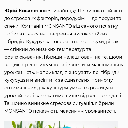
Юрій Коваленко:
Звичайно, є. Це висока стійкість
до стресових факторів, передусім — до посухи та
спеки. Компанія MONSANTO від самого початку
робила ставку на створення високостійких
гібридів. Кукурудза толерантна до посухи, ріпак
— стійкий до низьких температур та
розтріскування. Гібриди налаштовані на те, щоби
за цих стресових умов забезпечити максимальну
урожайність. Наприклад, якщо узяти всі гібриди
кукурудзи й висіяти їх за однакових, причому,
оптимальних для культури умов, то різниця в
урожайності залежатиме лише від вологовіддачі.
Та щойно виникне стресова ситуація, гібриди
MONSANTO показують максимум урожайності.