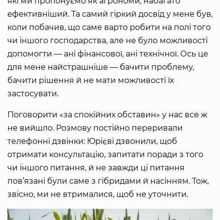
які ми пропонуємо як агрономи, набагато
ефективніший. Та самий гіркий досвід у мене був,
коли побачив, що саме варто робити на полі того
чи іншого господарства, але не було можливості
допомогти — ані фінансової, ані технічної. Ось це
для мене найстрашніше — бачити проблему,
бачити рішення й не мати можливості їх
застосувати.
Поговорити «за спокійних обставин» у нас все ж
не вийшло. Розмову постійно переривали
телефонні дзвінки: Юрієві дзвонили, щоб
отримати консультацію, запитати поради з того
чи іншого питання, й не завжди ці питання
пов’язані були саме з гібридами й насінням. Тож,
звісно, ми не втрималися, щоб не уточнити.