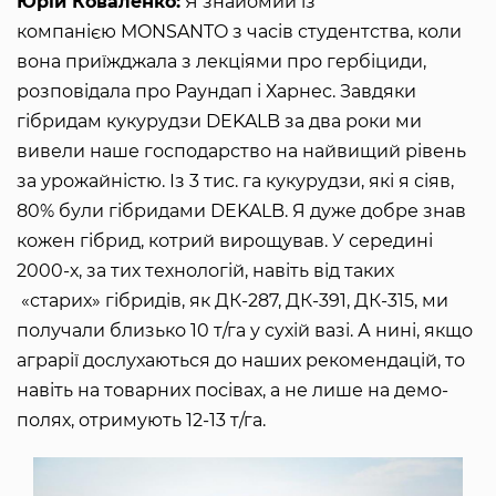
Юрій Коваленко:
Я знайомий із
компанією MONSANTO з часів студентства, коли
вона приїжджала з лекціями про гербіциди,
розповідала про Раундап і Харнес. Завдяки
гібридам кукурудзи DEKALB за два роки ми
вивели наше господарство на найвищий рівень
за урожайністю. Із 3 тис. га кукурудзи, які я сіяв,
80% були гібридами DEKALB. Я дуже добре знав
кожен гібрид, котрий вирощував. У середині
2000-х, за тих технологій, навіть від таких
«старих» гібридів, як ДК-287, ДК-391, ДК-315, ми
получали близько 10 т/га у сухій вазі. А нині, якщо
аграрії дослухаються до наших рекомендацій, то
навіть на товарних посівах, а не лише на демо-
полях, отримують 12-13 т/га.