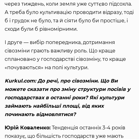
через тиждень, коли земля уже суттєво підсохла.
А треба було культивацію проводити відразу, тоді
б і грудок не було, та й сіяти було би простіше, і
сходи були б рівномірними.
І друге — вибір попередника, дотримання
сівозміни грають важливу роль. Що краще
сплановано у господарстві сівозміну, то краще
«почуваються» на полі культури.
Kurkul.com: До речі, про сівозміни. Що Ви
можете сказати про зміну структури посівів у
господарствах в останні роки? Які культури
займають найбільші площі, від яких
починають відмовлятися?
Юрій Коваленко:
Тенденція останніх 3-4 років
показує, що більшість господарств уже мають