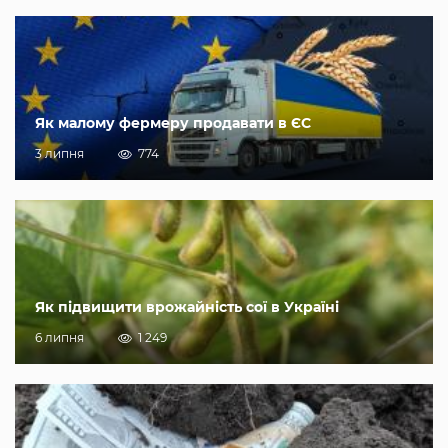
Як малому фермеру продавати в ЄС
3 липня
774
Як підвищити врожайність сої в Україні
6 липня
1 249