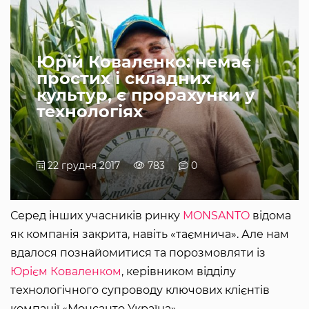
Юрій Коваленко: немає
простих і складних
культур, є прорахунки у
технологіях
22 грудня 2017
783
0
Серед інших учасників ринку
MONSANTO
відома
як компанія закрита, навіть «таємнича». Але нам
вдалося познайомитися та порозмовляти із
Юрієм Коваленком
, керівником відділу
технологічного супроводу ключових клієнтів
компанії «Монсанто Україна»,