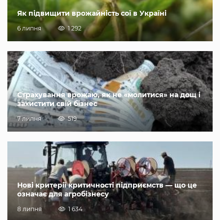
Як підвищити врожайність сої в Україні
6 липня
1 292
Страхування врожаю, як не «молитися» на дощ і
захистити свій бізнес
7 липня
519
Нові критерії критичності підприємств — що це
означає для агробізнесу
8 липня
1 634