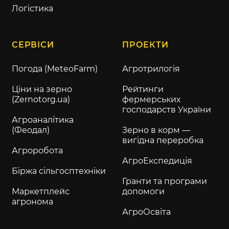
Логістика
СЕРВІСИ
ПРОЕКТИ
Погода (MeteoFarm)
Агротрилогія
Ціни на зерно
Рейтинги
(Zernotorg.ua)
фермерських
господарств України
Агроаналітика
(Феодал)
Зерно в корм —
вигідна переробка
Агроробота
АгроЕкспедиція
Біржа сільгосптехніки
Гранти та програми
Маркетплейс
допомоги
агронома
АгроОсвіта