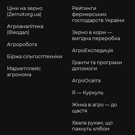
Ціни на зерно
Рейтинги
(Zernotorg.ua)
фермерських
господарств України
Агроаналітика
(Феодал)
Зерно в корм —
вигідна переробка
Агроробота
АгроЕкспедиція
Біржа сільгосптехніки
Гранти та програми
Маркетплейс
допомоги
агронома
АгроОсвіта
Я — Куркуль
Жінка в агро — до
щастя
Хвала рукам, що
пахнуть хлібом