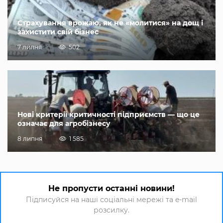
Страхування врожаю, як не «молитися» на дощ і
захистити свій бізнес
7 липня
502
Нові критерії критичності підприємств — що це
означає для агробізнесу
8 липня
1 585
Не пропусти останні новини!
Підписуйся на наші соціальні мережі та e-mail
розсилку.