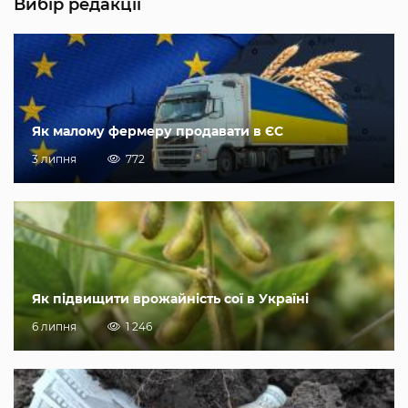
Вибір редакції
Як малому фермеру продавати в ЄС
3 липня
772
Як підвищити врожайність сої в Україні
6 липня
1 246