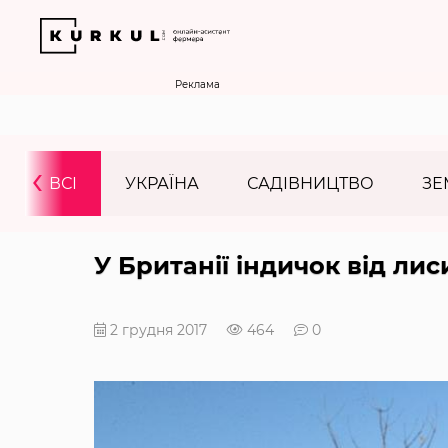
Реклама
‹
ВСІ
УКРАЇНА
САДІВНИЦТВО
ЗЕ
У Британії індичок від ли
2 грудня 2017
464
0