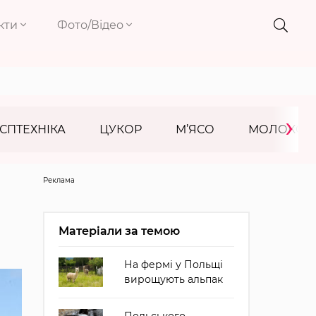
кти
Фото/Відео
›
СПТЕХНІКА
ЦУКОР
М’ЯСО
МОЛОКО
Реклама
Матеріали за темою
На фермі у Польщі
вирощують альпак