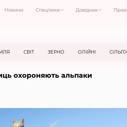
Новини
Спецтеми
Довідник
Прое
МЛЯ
СВІТ
ЗЕРНО
ОЛІЙНІ
СІЛЬГО
сиць охороняють альпаки