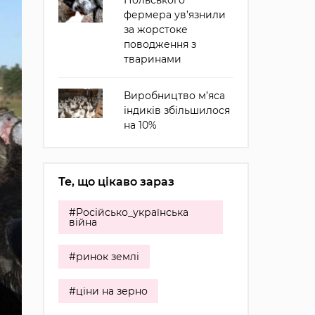
Польського
фермера ув’язнили
за жорстоке
поводження з
тваринами
Виробництво м’яса
індиків збільшилося
на 10%
Те, що цікаво зараз
#Російсько_українська
війна
#ринок землі
#ціни на зерно