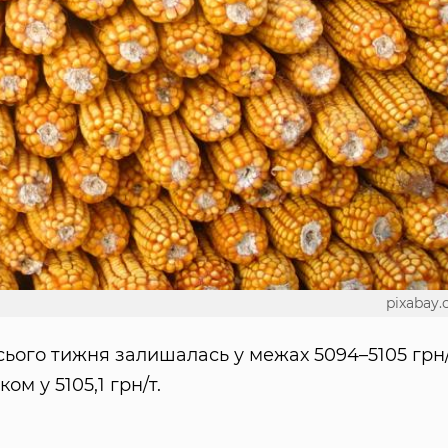
pixabay
ього тижня залишалась у межах 5094–5105 грн/т
м у 5105,1 грн/т.