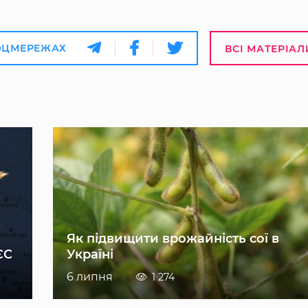
ОЦМЕРЕЖАХ
ВСІ МАТЕРІАЛ
Як підвищити врожайність сої в
ЄС
Україні
6 липня
1 274