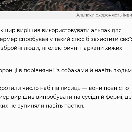
Альпаки охороняють інд
ркшир вирішив використовувати альпак для
фермер спробував у такий спосіб захистити свої
ні збройні люди, ні електричні паркани хижих
оронці в порівнянні із собаками й навіть людьм
коротили число набігів лисиць — вони повністю
ер вирішив випробувати на сусідній фермі, де
ких не зупиняли навіть пастки.