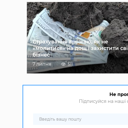
Страхування врожаю, як не
«молитися» на дощ і захистити св
бізнес
7 липня
511
Не про
Підписуйся на наші с