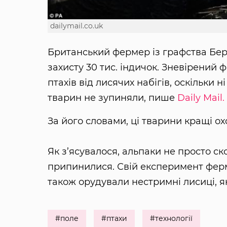
dailymail.co.uk
Британський фермер із графства Бе
захисту 30 тис. індичок. Зневірений 
птахів від лисячих набігів, оскільки 
тварин не зупиняли, пише
Daily Mail.
За його словами, ці тварини кращі ох
Як з’ясувалося, альпаки не просто с
припинилися. Свій експеримент ферм
також орудували нестримні лисиці, я
#поле
#птахи
#технології