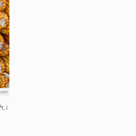
.com
, і