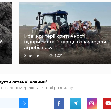
Нові критерії критичності
ій
підприємств — що це означає для
агробізнесу
8 липня
1 621
пусти останні новини!
оціальні мережі та e-mail розсилку.