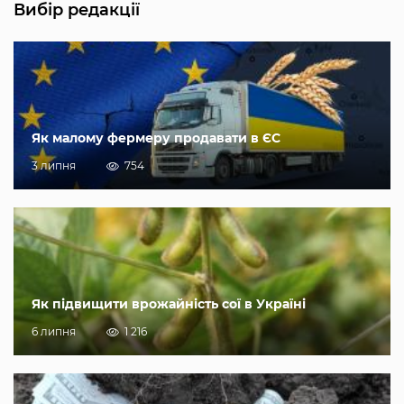
Вибір редакції
Як малому фермеру продавати в ЄС
3 липня
754
Як підвищити врожайність сої в Україні
6 липня
1 216