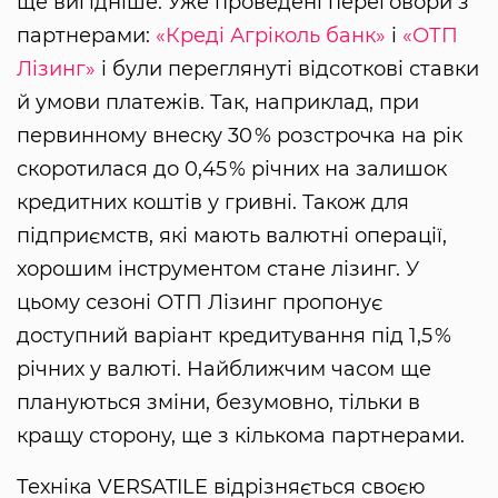
ще вигідніше. Уже проведені переговори з
партнерами:
«Креді Агріколь банк»
і
«ОТП
Лізинг»
і були переглянуті відсоткові ставки
й умови платежів. Так, наприклад, при
первинному внеску 30 % розстрочка на рік
скоротилася до 0,45 % річних на залишок
кредитних коштів у гривні. Також для
підприємств, які мають валютні операції,
хорошим інструментом стане лізинг. У
цьому сезоні ОТП Лізинг пропонує
доступний варіант кредитування під 1,5 %
річних у валюті. Найближчим часом ще
плануються зміни, безумовно, тільки в
кращу сторону, ще з кількома партнерами.
Техніка VERSATILE відрізняється своєю