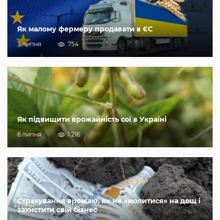
Як малому фермеру продавати в ЄС
3 липня
754
Як підвищити врожайність сої в Україні
6 липня
1 216
Страхування врожаю, як не «молитися» на дощ і
захистити свій бізнес