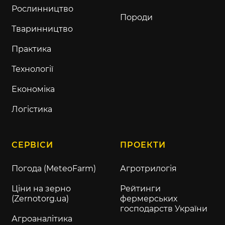
Рослинництво
Породи
Тваринництво
Практика
Технології
Економіка
Логістика
СЕРВІСИ
ПРОЕКТИ
Погода (MeteoFarm)
Агротрилогія
Ціни на зерно
Рейтинги
(Zernotorg.ua)
фермерських
господарств України
Агроаналітика