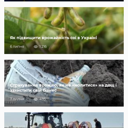
Як підвищити врожайність сої в Україні
6 липня
1 216
Страхування врожаю, як не «молитися» на дощ і
захистити свій бізнес
7 липня
495