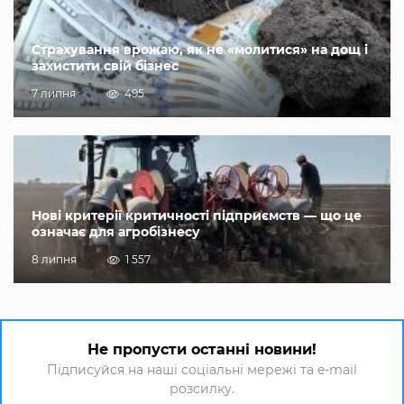
Страхування врожаю, як не «молитися» на дощ і
захистити свій бізнес
7 липня
495
Нові критерії критичності підприємств — що це
означає для агробізнесу
8 липня
1 557
Не пропусти останні новини!
Підписуйся на наші соціальні мережі та e-mail
розсилку.