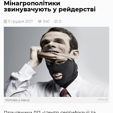
Мінагрополітики
звинувачують у рейдерстві
11 грудня 2017
340
0
vetka.by
Чоловік у масці
Працівники ДП «Центр сертифікації та