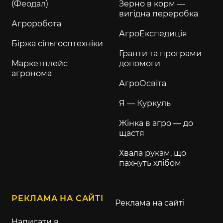
(Феодал)
Зерно в корм —
вигідна переробка
Агроробота
АгроЕкспедиція
Біржа сільгосптехніки
Гранти та програми
Маркетплейс
допомоги
агронома
АгроОсвіта
Я — Куркуль
Жінка в агро — до
щастя
Хвала рукам, що
пахнуть хлібом
РЕКЛАМА НА САЙТІ
Реклама на сайті
Написати в