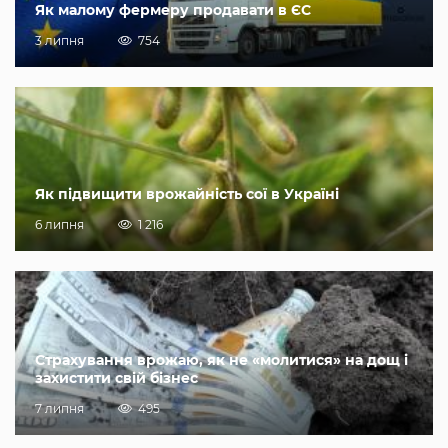
Як малому фермеру продавати в ЄС
3 липня
754
Як підвищити врожайність сої в Україні
6 липня
1 216
Страхування врожаю, як не «молитися» на дощ і
захистити свій бізнес
7 липня
495