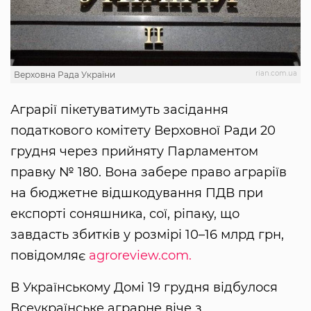
rian.com.ua
Верховна Рада України
Аграрії пікетуватимуть засідання
податкового комітету Верховної Ради 20
грудня через прийняту Парламентом
правку № 180. Вона забере право аграріїв
на бюджетне відшкодування ПДВ при
експорті соняшника, сої, ріпаку, що
завдасть збитків у розмірі 10–16 млрд грн,
повідомляє
agroreview.com.
В Українському Домі 19 грудня відбулося
Всеукраїнське аграрне віче з