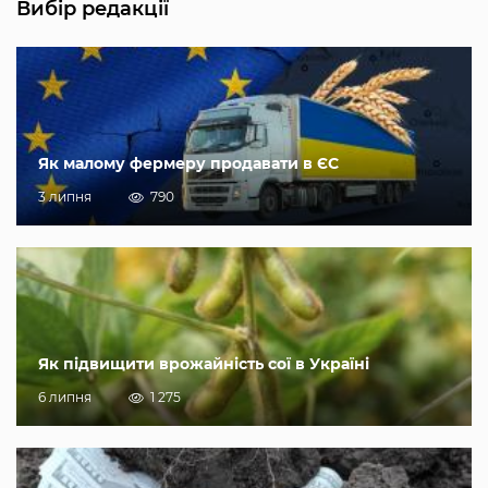
Вибір редакції
Як малому фермеру продавати в ЄС
3 липня
790
Як підвищити врожайність сої в Україні
6 липня
1 275