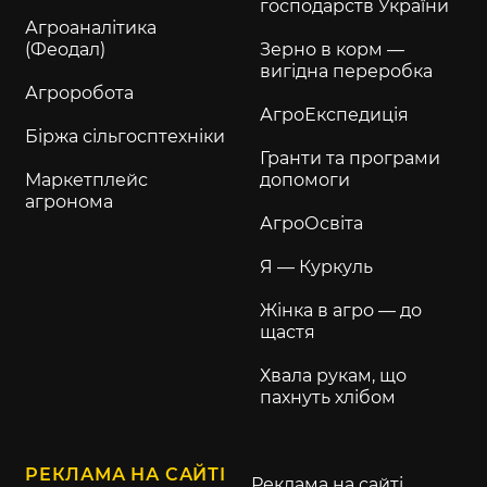
господарств України
Агроаналітика
(Феодал)
Зерно в корм —
вигідна переробка
Агроробота
АгроЕкспедиція
Біржа сільгосптехніки
Гранти та програми
Маркетплейс
допомоги
агронома
АгроОсвіта
Я — Куркуль
Жінка в агро — до
щастя
Хвала рукам, що
пахнуть хлібом
РЕКЛАМА НА САЙТІ
Реклама на сайті