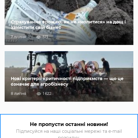
Страхування врожаю, як не «молитися» на дощ і
захистити свій бізнес
7 липня
513
Нові критерії критичності підприємств — що це
означає для агробізнесу
8 липня
1 622
Не пропусти останні новини!
Підписуйся на наші соціальні мережі та e-mail
розсилку.