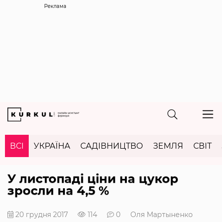
Реклама
ВСІ
УКРАЇНА
САДІВНИЦТВО
ЗЕМЛЯ
СВІТ
У листопаді ціни на цукор
зросли на 4,5 %
20 грудня 2017
114
0
Оля Мартыненко