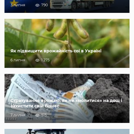
3 липня
790
Як підвищити врожайність сої в Україні
6 липня
1 275
Страхування врожаю, як не «молитися» на дощ і
захистити свій бізнес
7 липня
513