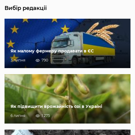
Вибір редакції
Як малому фермеру продавати в ЄС
3 липня
790
Як підвищити врожайність сої в Україні
6 липня
1 275