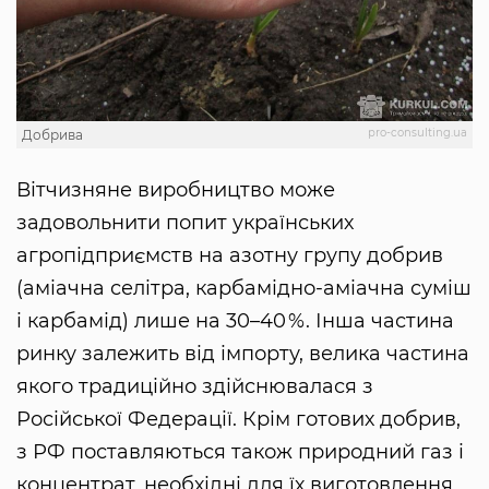
pro-consulting.ua
Добрива
Вітчизняне виробництво може
задовольнити попит українських
агропідприємств на азотну групу добрив
(аміачна селітра, карбамідно-аміачна суміш
і карбамід) лише на 30–40 %. Інша частина
ринку залежить від імпорту, велика частина
якого традиційно здійснювалася з
Російської Федерації. Крім готових добрив,
з РФ поставляються також природний газ і
концентрат, необхідні для їх виготовлення,