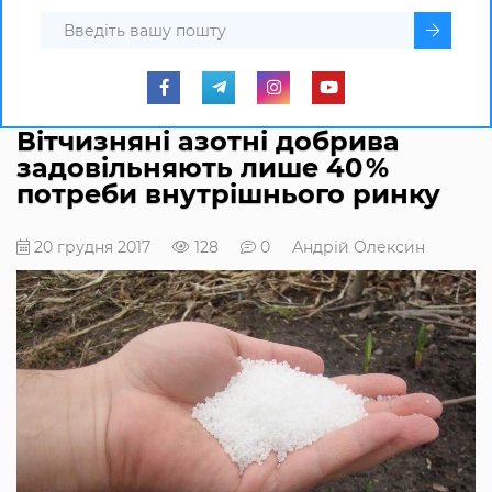
Вітчизняні азотні добрива
задовільняють лише 40 %
потреби внутрішнього ринку
20 грудня 2017
128
0
Андрій Олексин