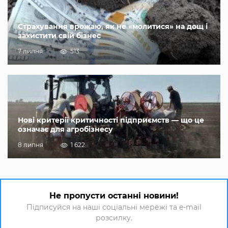
Страхування врожаю, як не «молитися» на дощ і
захистити свій бізнес
7 липня
513
Нові критерії критичності підприємств — що це
означає для агробізнесу
8 липня
1 622
Не пропусти останні новини!
Підписуйся на наші соціальні мережі та e-mail
розсилку.