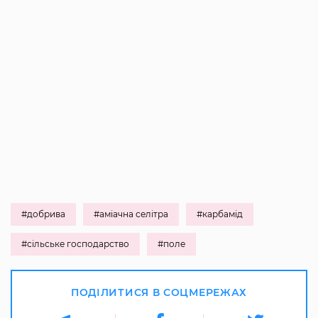
#добрива
#аміачна селітра
#карбамід
#сільське господарство
#поле
ПОДІЛИТИСЯ В СОЦМЕРЕЖАХ