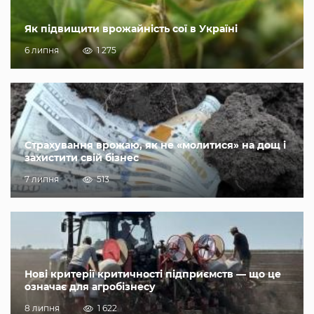
Як підвищити врожайність сої в Україні
6 липня
1 275
Страхування врожаю, як не «молитися» на дощ і
захистити свій бізнес
7 липня
513
Нові критерії критичності підприємств — що це
означає для агробізнесу
8 липня
1 622