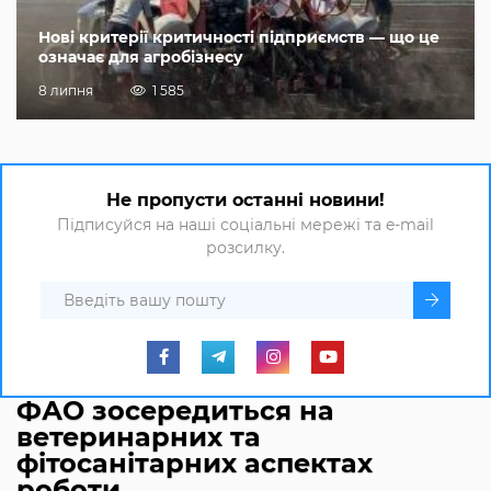
Нові критерії критичності підприємств — що це
означає для агробізнесу
8 липня
1 585
Не пропусти останні новини!
Підписуйся на наші соціальні мережі та e-mail
розсилку.
ФАО зосередиться на
ветеринарних та
фітосанітарних аспектах
роботи