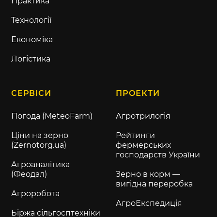
Практика
Технології
Економіка
Логістика
СЕРВІСИ
ПРОЕКТИ
Погода (MeteoFarm)
Агротрилогія
Ціни на зерно
Рейтинги
(Zernotorg.ua)
фермерських
господарств України
Агроаналітика
(Феодал)
Зерно в корм —
вигідна переробка
Агроробота
АгроЕкспедиція
Біржа сільгосптехніки