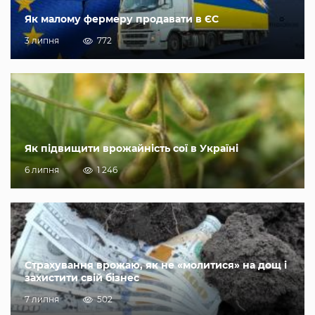
Як малому фермеру продавати в ЄС
3 липня
772
Як підвищити врожайність сої в Україні
6 липня
1 246
Страхування врожаю, як не «молитися» на дощ і
захистити свій бізнес
7 липня
502