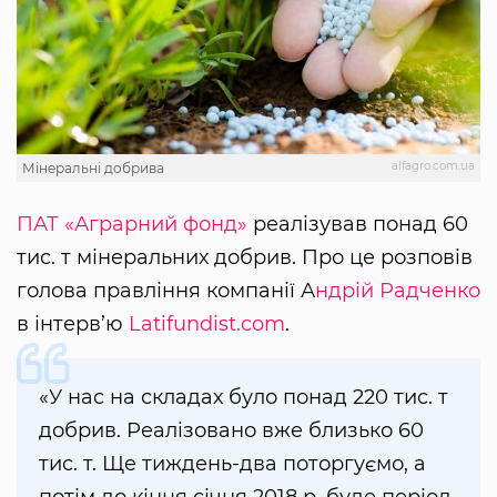
alfagro.com.ua
Мінеральні добрива
ПАТ «Аграрний фонд»
реалізував понад 60
тис. т мінеральних добрив. Про це розповів
голова правління компанії А
ндрій Радченко
в інтерв’ю
Latifundist.com
.
«У нас на складах було понад 220 тис. т
добрив. Реалізовано вже близько 60
тис. т. Ще тиждень-два поторгуємо, а
потім до кінця січня 2018 р. буде період