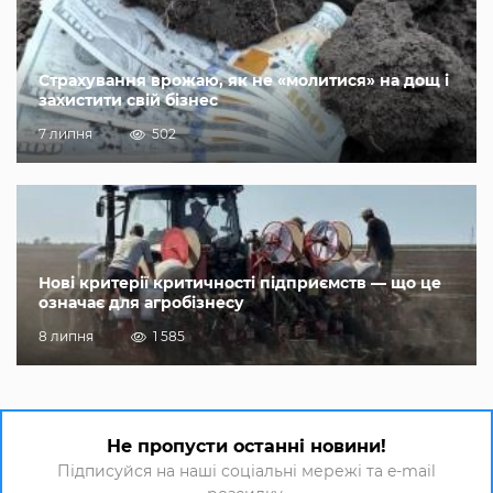
Страхування врожаю, як не «молитися» на дощ і
захистити свій бізнес
7 липня
502
Нові критерії критичності підприємств — що це
означає для агробізнесу
8 липня
1 585
Не пропусти останні новини!
Підписуйся на наші соціальні мережі та e-mail