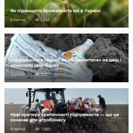
Як підвищити врожайність сої в Україні
6 липня
1 246
Страхування врожаю, як не «молитися» на дощ і
захистити свій бізнес
7 липня
502
Нові критерії критичності підприємств — що це
означає для агробізнесу
8 липня
1 585