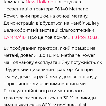
Компанія
New Holland
підготувала
презентацію трактора T6.140 Methane
Power, який працює на основі метану.
Демонстрація відбудеться на найбільшій у
Великобританії виставці сільгосптехніки
LAMMA’18
. Про це повідомляє
Traktorist.ua.
Випробування трактора, який працює на
метані, довели, що T6.140 Methane Power
має однакову експлуатаційну потужність, як
і будь-який дизельний трактор. Але при
цьому демонструє більшу довговічність, у
порівнянні з дизельними машинами.
Експлуатаційні витрати метанового
трактора зменшуються на 30 %, а викиди
зменшуються на 80%, у порівнянні зі