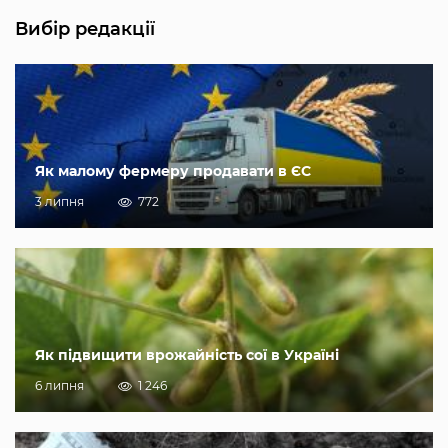
Вибір редакції
Як малому фермеру продавати в ЄС
3 липня
772
Як підвищити врожайність сої в Україні
6 липня
1 246