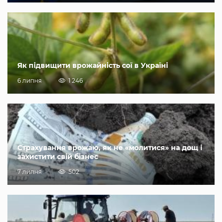
Як підвищити врожайність сої в Україні
6 липня
1 246
Страхування врожаю, як не «молитися» на дощ і
захистити свій бізнес
7 липня
502