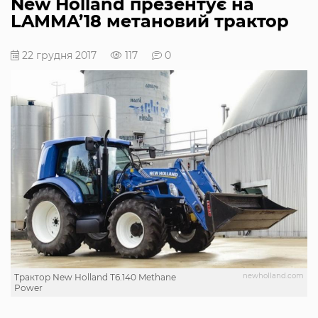
New Holland презентує на
LAMMA’18 метановий трактор
22 грудня 2017
117
0
newholland.com
Трактор New Holland T6.140 Methane
Power