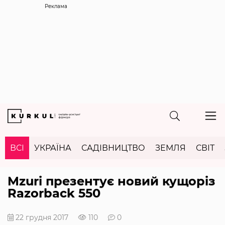
Реклама
ВСІ
УКРАЇНА
САДІВНИЦТВО
ЗЕМЛЯ
СВІТ
Mzuri презентує новий кущоріз
Razorback 550
22 грудня 2017
110
0