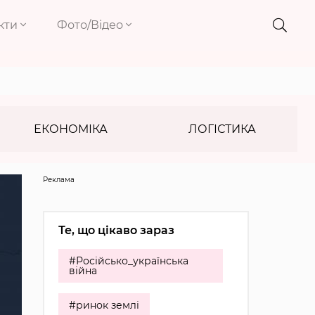
кти
Фото/Відео
ЕКОНОМІКА
ЛОГІСТИКА
Реклама
Те, що цікаво зараз
#Російсько_українська
війна
#ринок землі