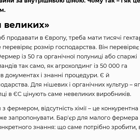
ни за внутрішньою ціною. Чому так – і як ц
м.
я великих»
 продавати в Європу, треба мати тисячі гекта
е перевіряє розмір господарства. Він перевіряє
ермер із 50 га органічної полуниці або спаржі
ндів так само, як агрохолдинг із 50 000 га
 в документах і знанні процедури. Є й
арства. Для нішевих і органічних культур – яг
упці в ЄС цінують саме невеликих виробників.
 з фермером, відсутність хімії – це конкурентна
оже запропонувати. Бар'єр для малого фермера 
 конкретного знання: що саме потрібно зробити, 