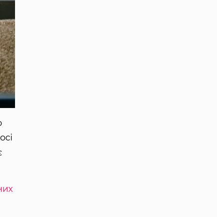
о
осі
є
них