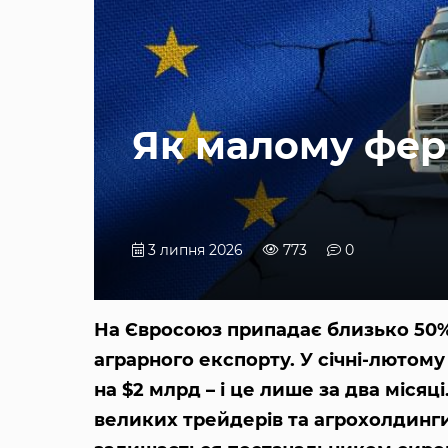
Як малому фер
3 липня 2026
773
0
На Євросоюз припадає близько 50% 
аграрного експорту. У січні-лютому
на $2 млрд – і це лише за два місяц
великих трейдерів та агрохолдинг