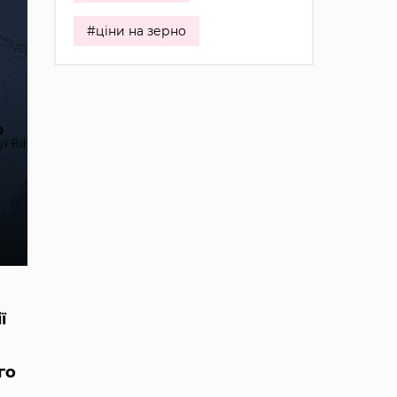
#ціни на зерно
ї
го