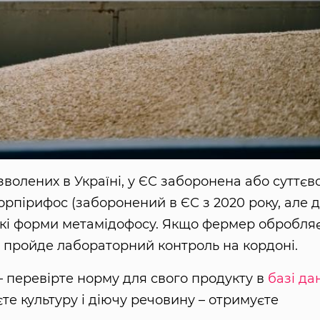
волених в Україні, у ЄС заборонена або суттєв
рпірифос (заборонений в ЄС з 2020 року, але д
еякі форми метамідофосу. Якщо фермер обробля
 пройде лабораторний контроль на кордоні.
 перевірте норму для свого продукту в
базі да
те культуру і діючу речовину – отримуєте