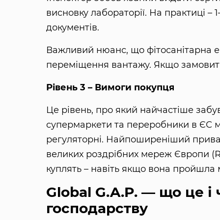
висновку лабораторії. На практиці – 
документів.
Важливий нюанс, що фітосанітарна ек
переміщення вантажу. Якщо замовити
Рівень 3 – Вимоги покупця
Це рівень, про який найчастіше забу
супермаркети та переробники в ЄС ма
регуляторні. Найпоширеніший приватн
великих роздрібних мереж Європи (REW
куплять – навіть якщо вона пройшла 
Global G.A.P. — що це і
господарству