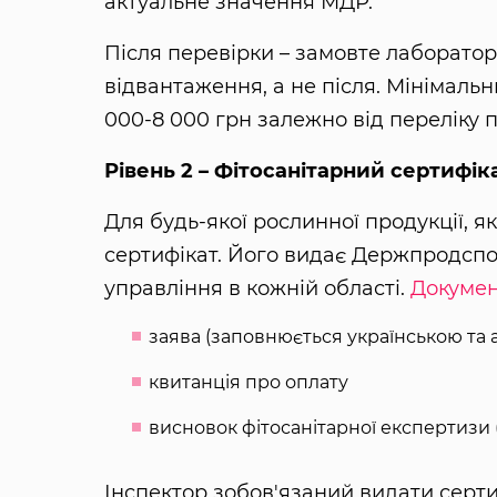
актуальне значення МДР.
Після перевірки – замовте лаборатор
відвантаження, а не після. Мінімальн
000-8 000 грн залежно від переліку
Рівень 2 – Фітосанітарний сертифік
Для будь-якої рослинної продукції, я
сертифікат. Його видає Держпродспо
управління в кожній області.
Докумен
заява (заповнюється українською та 
квитанція про оплату
висновок фітосанітарної експертизи 
Інспектор зобов'язаний видати серт