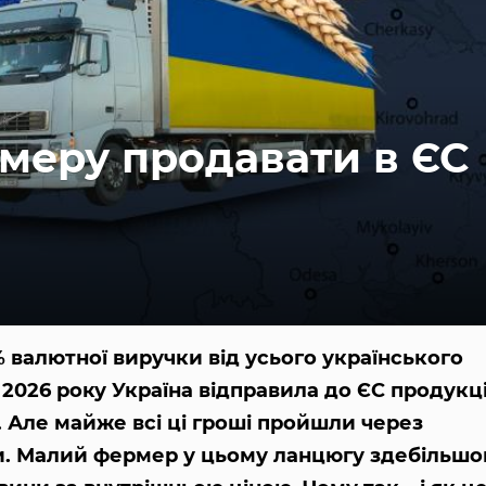
меру продавати в ЄС
валютної виручки від усього українського
 2026 року Україна відправила до ЄС продукці
і. Але майже всі ці гроші пройшли через
и. Малий фермер у цьому ланцюгу здебільшо