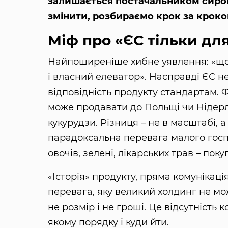
залишається постачальником сирови
змінити, розбираємо крок за кроко
Міф про «ЄС тільки дл
Найпоширеніше хибне уявлення: «щоб
і власний елеватор». Насправді ЄС н
відповідність продукту стандартам. Ф
може продавати до Польщі чи Нідерла
кукурудзи. Різниця – не в масштабі, а
парадоксальна перевага малого господ
овочів, зелені, лікарських трав – пок
«Історія» продукту, пряма комунікація
перевага, яку великий холдинг не м
не розмір і не гроші. Це відсутність
якому порядку і куди йти.