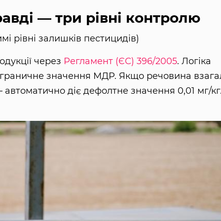
авді — три рівні контролю
і рівні залишків пестицидів)
одукції через
Регламент (ЄС) 396/2005
. Логіка
 граничне значення МДР. Якщо речовина взага
 автоматично діє дефолтне значення 0,01 мг/кг