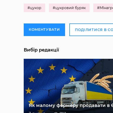
#цукор
#цукровий буряк
#МІнагр
КОМЕНТУВАТИ
ПОДІЛИТИСЯ В С
Вибір редакції
Як малому фермеру продавати в 