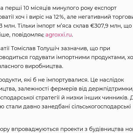
за перші 10 місяців минулого року експорт
ватії хоч і виріс на 12 %, але негативний торгов
 млн. Тільки імпорт м’яса склав €307,9 млн, що
ніше, повідомляє
agroxxi.ru
.
атії Томіслав Толушіч зазначив, що при
доводиться годувати імпортними продуктами, х
 власного виробництва.
родукти, які б не імпортувалися. Це наслідок
ицтва, залежності фермерів від держпідтримки
осподарської стратегії й низки інших чинників. 
ю стали давно занедбані сільськогосподарські
тору впроваджуються проекти з будівництва но