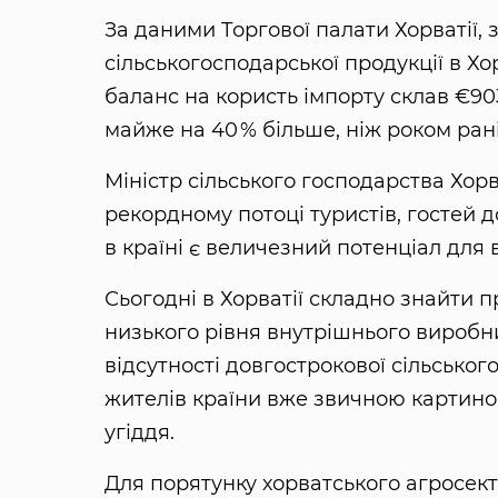
За даними Торгової палати Хорватії, 
сільськогосподарської продукції в Хор
баланс на користь імпорту склав €903
майже на 40 % більше, ніж роком ра
Міністр сільського господарства Хорв
рекордному потоці туристів, гостей 
в країні є величезний потенціал для
Сьогодні в Хорватії складно знайти п
низького рівня внутрішнього виробн
відсутності довгострокової сільськог
жителів країни вже звичною картино
угіддя.
Для порятунку хорватського агросек