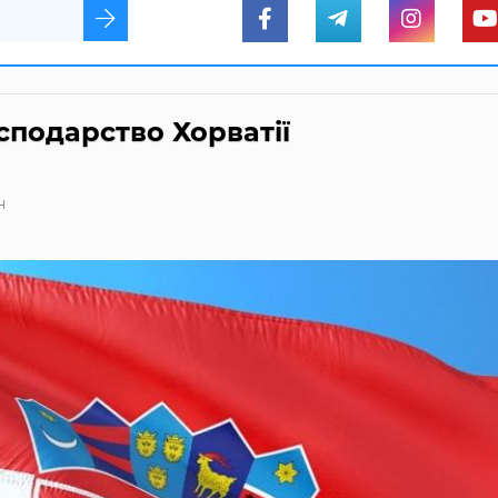
сподарство Хорватії
н