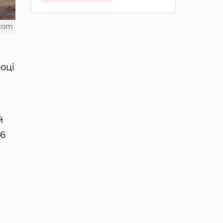
.com
оці
й
,6