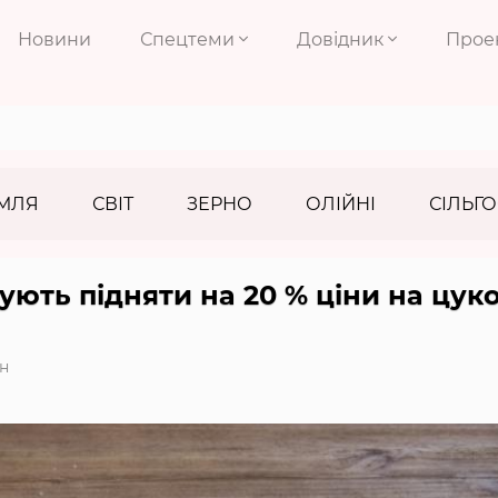
Новини
Спецтеми
Довідник
Прое
МЛЯ
СВІТ
ЗЕРНО
ОЛІЙНІ
СІЛЬГО
ують підняти на 20 % ціни на цук
н