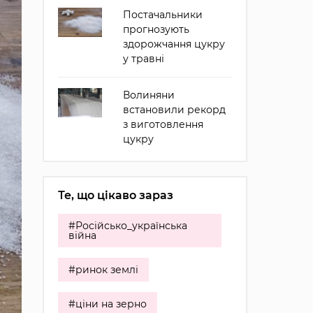
Постачальники
прогнозують
здорожчання цукру
у травні
Волиняни
встановили рекорд
з виготовлення
цукру
Те, що цікаво зараз
#Російсько_українська
війна
#ринок землі
#ціни на зерно