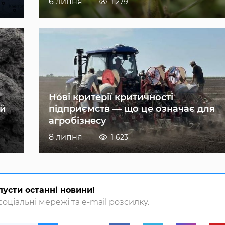
6 липня
1 279
Нові критерії критичності
ій
підприємств — що це означає для
агробізнесу
8 липня
1 623
пусти останні новини!
оціальні мережі та e-mail розсилку.