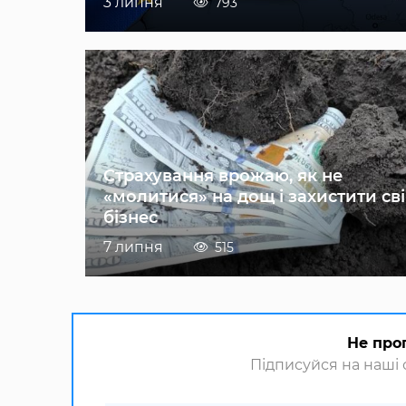
3 липня
793
Страхування врожаю, як не
«молитися» на дощ і захистити св
бізнес
7 липня
515
Не про
Підписуйся на наші с