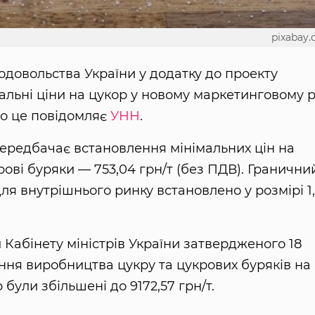
pixabay
родовольства України у додатку до проекту
альні ціни на цукор у новому маркетинговому р
Про це повідомляє
УНН
.
ередбачає встановлення мінімальних цін на
укрові буряки — 753,04 грн/т (без ПДВ). Гранични
ля внутрішнього ринку встановлено у розмірі 1
 Кабінету міністрів України затвердженого 18
ння виробництва цукру та цукрових буряків на
 були збільшені до 9172,57 грн/т.