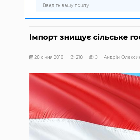
Імпорт знищує сільське го
28 січня 2018
218
0
Андрій Олекси