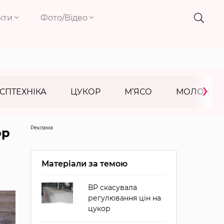
кти
Фото/Відео
›
СПТЕХНІКА
ЦУКОР
М’ЯСО
МОЛОКО
Реклама
ор
Матеріали за темою
ВР скасувала
регулювання цін на
цукор