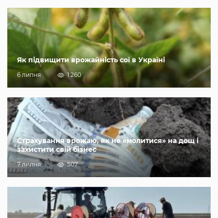
Як підвищити врожайність сої в Україні
6 липня
1 260
Страхування врожаю, як не «молитися» на дощ і
захистити свій бізнес
7 липня
507