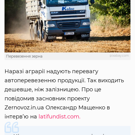
pixabay.com
Перевезення зерна
Наразі аграрії надують перевагу
автоперевезенню продукції. Так виходить
дешевше, ніж залізницею. Про це
повідомив засновник проекту
Zernovoz.in.ua Олександр Мащенко в
інтерв’ю на
latifundist.com.