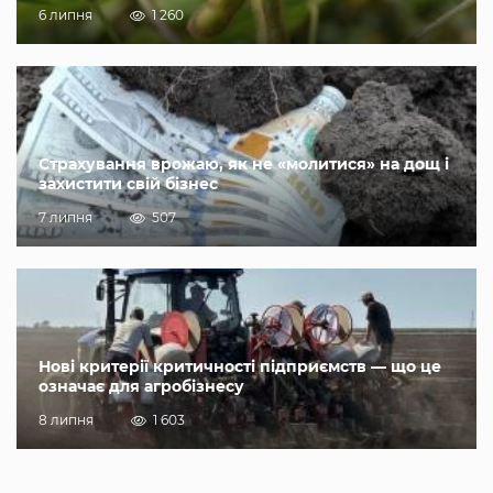
6 липня
1 260
Страхування врожаю, як не «молитися» на дощ і
захистити свій бізнес
7 липня
507
Нові критерії критичності підприємств — що це
означає для агробізнесу
8 липня
1 603