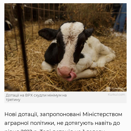
Kurkul.com
Дотації на ВРХ схудли мінімум на
третину
Нові дотації, запропоновані Міністерством
аграрної політики, не дотягують навіть до