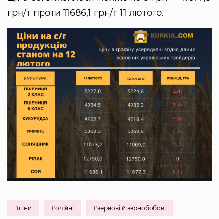
грн/т проти 11686,1 грн/т 11 лютого.
#ціни
#олійні
#зернові й зернобобові