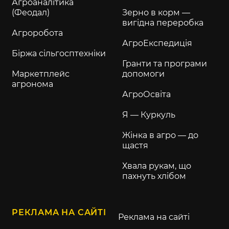
Агроаналітика
(Феодал)
Зерно в корм —
вигідна переробка
Агроробота
АгроЕкспедиція
Біржа сільгосптехніки
Гранти та програми
Маркетплейс
допомоги
агронома
АгроОсвіта
Я — Куркуль
Жінка в агро — до
щастя
Хвала рукам, що
пахнуть хлібом
РЕКЛАМА НА САЙТІ
Реклама на сайті