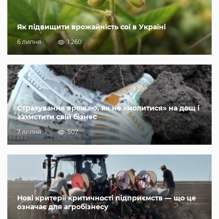
Як підвищити врожайність сої в Україні
6 липня
1 260
Страхування врожаю, як не «молитися» на дощ і
захистити свій бізнес
7 липня
507
Нові критерії критичності підприємств — що це
означає для агробізнесу