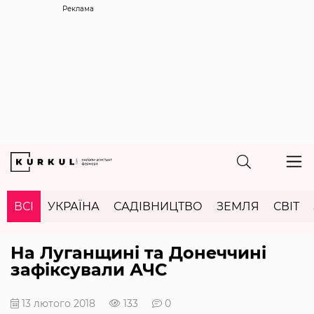
Реклама
ВСІ
УКРАЇНА
САДІВНИЦТВО
ЗЕМЛЯ
СВІТ
На Луганщині та Донеччині
зафіксували АЧС
13 лютого 2018
133
0