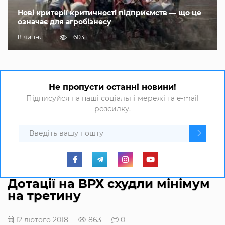
Нові критерії критичності підприємств — що це
означає для агробізнесу
8 липня
1 603
Не пропусти останні новини!
Підписуйся на наші соціальні мережі та e-mail
розсилку.
Дотації на ВРХ схудли мінімум
на третину
12 лютого 2018
863
0