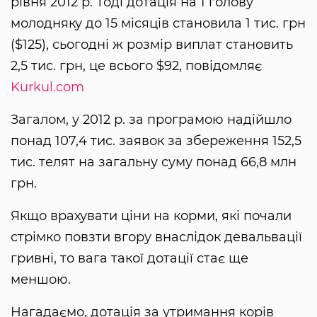
рівня 2012 р. Тоді дотація на 1 голову
молодняку до 15 місяців становила 1 тис. грн
($125), сьогодні ж розмір виплат становить
2,5 тис. грн, це всього $92, повідомляє
Kurkul.com
Загалом, у 2012 р. за програмою надійшло
понад 107,4 тис. заявок за збереження 152,5
тис. телят на загальну суму понад 66,8 млн
грн.
Якщо врахувати ціни на корми, які почали
стрімко повзти вгору внаслідок девальвації
гривні, то вага такої дотації стає ще
меншою.
Нагадаємо, дотація за утримання корів