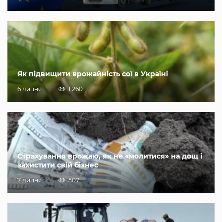
Як підвищити врожайність сої в Україні
6 липня
1 260
Страхування врожаю, як не «молитися» на дощ і
захистити свій бізнес
7 липня
507