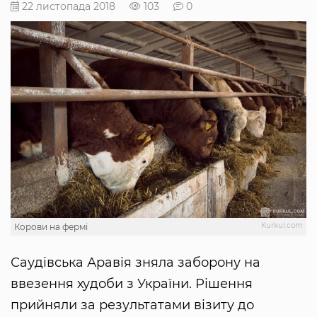
22 листопада 2018
103
0
Kurkul.com
Корови на фермі
Саудівська Аравія зняла заборону на
ввезення худоби з України. Рішення
прийняли за результатами візиту до