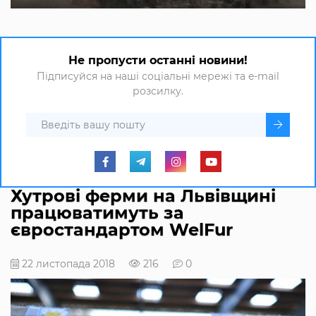
Не пропусти останні новини!
Підписуйся на наші соціальні мережі та e-mail
розсилку.
Хутрові ферми на Львівщині
працюватимуть за
євростандартом WelFur
22 листопада 2018
216
0