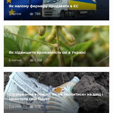
Як малому фермеру продавати в ЄС
3 липня
786
Як підвищити врожайність сої в Україні
6 липня
1 268
Страхування врожаю, як не «молитися» на дощ і
захистити свій бізнес
7 липня
508