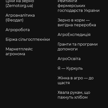
Ціни на зерно
Рейтинги
(Zernotorg.ua)
фермерських
господарств України
Агроаналітика
(Феодал)
Зерно в корм —
вигідна переробка
Агроробота
АгроЕкспедиція
Біржа сільгосптехніки
Гранти та програми
Маркетплейс
допомоги
агронома
АгроОсвіта
Я — Куркуль
Жінка в агро — до
щастя
Хвала рукам, що
пахнуть хлібом