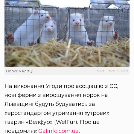
Kopenhagenfur.com
Норки у клітці
На виконання Угоди про асоціацію з ЄС,
нові ферми з вирощування норок на
Львівщині будуть будуватись за
євростандартом утримання хутрових
тварин «Велфур» (WelFur). Про це
повідомляє
Galinfo.com.ua
.