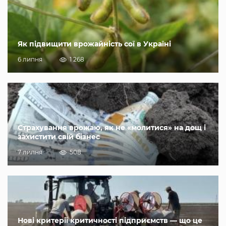
Як підвищити врожайність сої в Україні
6 липня
1 268
Страхування врожаю, як не «молитися» на дощ і
захистити свій бізнес
7 липня
508
Нові критерії критичності підприємств — що це