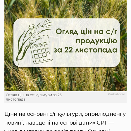
Kurkul.com
Огляд цін на с/г культури за 23
листопада
Ціни на основні с/г культури, оприлюднені у
новині, наведені на основі даних CPT —