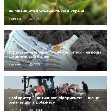
Як підвищити врожайність сої в Україні
6 липня
1 268
Страхування врожаю, як не «молитися» на дощ і
захистити свій бізнес
7 липня
508
Нові критерії критичності підприємств — що це
означає для агробізнесу
8 липня
1 608