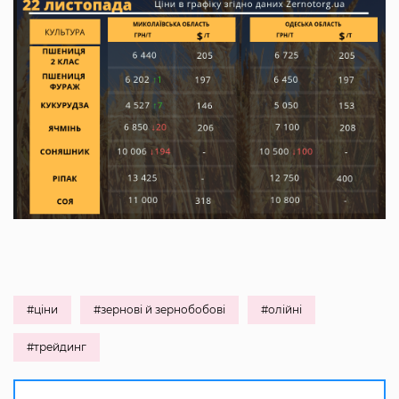
#ціни
#зернові й зернобобові
#олійні
#трейдинг