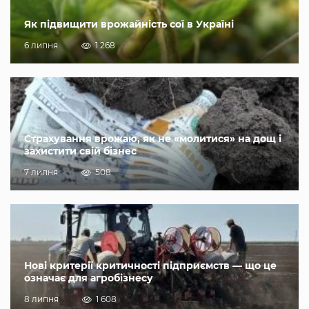
Як підвищити врожайність сої в Україні
6 липня
1 268
Страхування врожаю, як не «молитися» на дощ і
захистити свій бізнес
7 липня
508
Нові критерії критичності підприємств — що це
означає для агробізнесу
8 липня
1 608