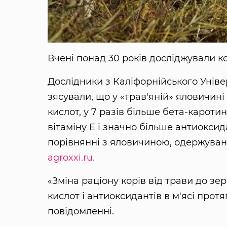
Вчені понад 30 років досліджували ко
Дослідники з Каліфорнійського Універ
зясували, що у «трав'яній» яловичині
кислот, у 7 разів більше бета-каротин
вітаміну Е і значно більше антиокси
порівнянні з яловичиною, одержувано
agroxxi.ru.
«Зміна раціону корів від трави до з
кислот і антиоксидантів в м'ясі протя
повідомленні.