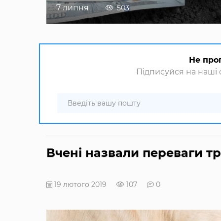
7 липня
503
Не про
Підписуйся на наші с
Вчені назвали переваги тра
19 лютого 2019
107
0