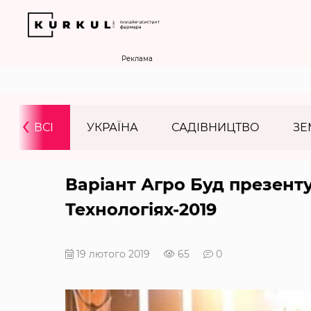
Реклама
‹
ВСІ
УКРАЇНА
САДІВНИЦТВО
ЗЕ
Варіант Агро Буд презент
Технологіях-2019
19 лютого 2019
65
0