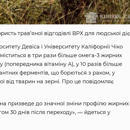
ристь трав’яної відгодівлі ВРХ для людської діє
ситету Девіса і Університету Каліфорнії Чіко
 міститься в три рази більше омега-3 жирних
у (попередника вітаміну А), у 10 разів більше
дантних ферментів, що борються з раком, у
ї від тварин на зерні. Про це повідомляє
ерна призведе до значної зміни профілю жирних
гом 30 днів після переходу», ― йдеться у