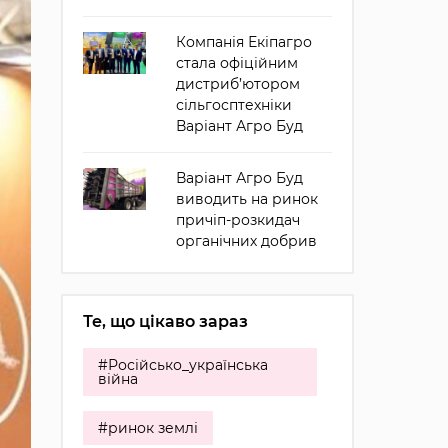
Компанія Екіпагро
стала офіційним
дистриб’ютором
сільгосптехніки
Варіант Агро Буд
Варіант Агро Буд
виводить на ринок
причіп-розкидач
органічних добрив
Те, що цікаво зараз
#Російсько_українська
війна
#ринок землі