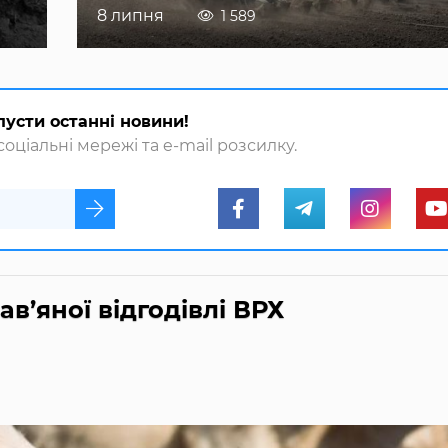
8 липня
1 589
пусти останні новини!
оціальні мережі та e-mail розсилку.
в’яної відгодівлі ВРХ