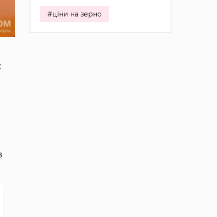
#ціни на зерно
х
в