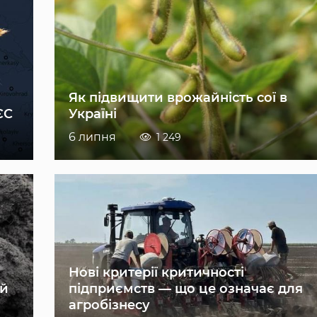
Як підвищити врожайність сої в
ЄС
Україні
6 липня
1 249
Нові критерії критичності
ій
підприємств — що це означає для
агробізнесу