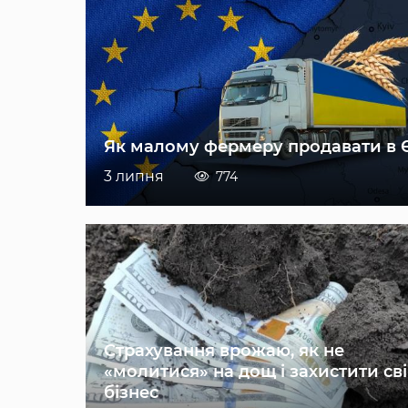
Як малому фермеру продавати в 
3 липня
774
Страхування врожаю, як не
«молитися» на дощ і захистити св
бізнес