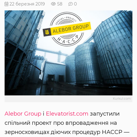
22 березня 2019
58
0
Kurkul.com
Alebor Group
і
Elevatorist.com
запустили
спільний проект про впровадження на
зерносховищах діючих процедур НАССР —