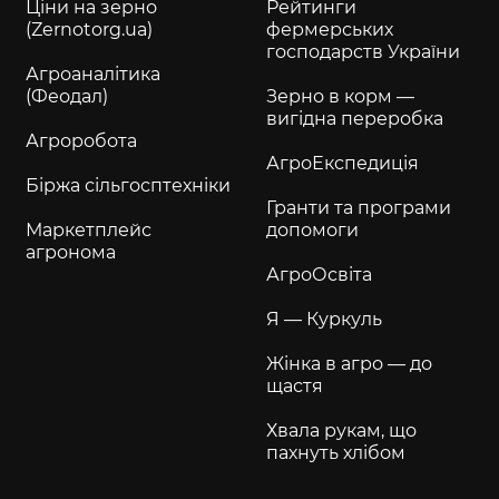
Ціни на зерно
Рейтинги
(Zernotorg.ua)
фермерських
господарств України
Агроаналітика
(Феодал)
Зерно в корм —
вигідна переробка
Агроробота
АгроЕкспедиція
Біржа сільгосптехніки
Гранти та програми
Маркетплейс
допомоги
агронома
АгроОсвіта
Я — Куркуль
Жінка в агро — до
щастя
Хвала рукам, що
пахнуть хлібом