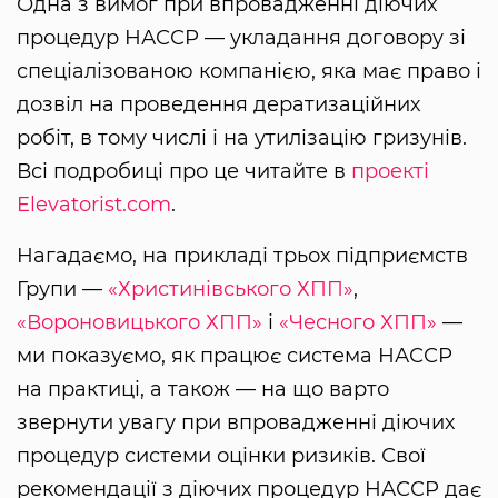
Одна з вимог при впровадженні діючих
процедур НАССР — укладання договору зі
спеціалізованою компанією, яка має право і
дозвіл на проведення дератизаційних
робіт, в тому числі і на утилізацію гризунів.
Всі подробиці про це читайте в
проекті
Elevatorist.com
.
Нагадаємо, на прикладі трьох підприємств
Групи —
«Христинівського ХПП»
,
«Вороновицького ХПП»
і
«Чесного ХПП»
—
ми показуємо, як працює система НАССР
на практиці, а також — на що варто
звернути увагу при впровадженні діючих
процедур системи оцінки ризиків. Свої
рекомендації з діючих процедур НАССР дає