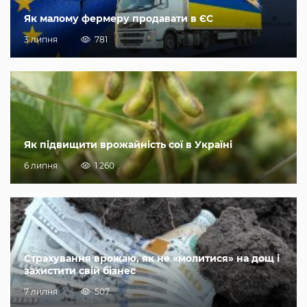
Як малому фермеру продавати в ЄС
3 липня
781
Як підвищити врожайність сої в Україні
6 липня
1 260
Страхування врожаю, як не «молитися» на дощ і
захистити свій бізнес
7 липня
507