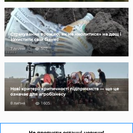
Страхування врожаю, як не «молитися» на дощ і
захистити свій бізнес
7 липня
507
Нові критерії критичності підприємств — що це
означає для агробізнесу
8 липня
1 605
Не пропусти останні новини!