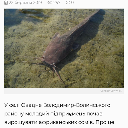
22 березня 2019
257
0
vestikavkaza.ru
У селі Овадне Володимир-Волинського
району молодий підприємець почав
вирощувати африканських сомів. Про це