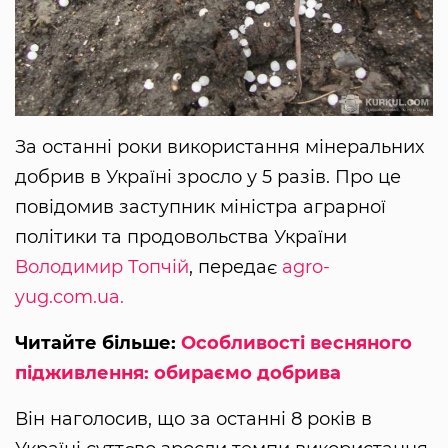
За останні роки використання мінеральних
добрив в Україні зросло у 5 разів. Про це
повідомив заступник міністра аграрної
політики та продовольства України
Володимир Топчій
, передає
agro-
yug.com.ua.
Читайте більше:
Особливості весняного
підживлення: обираємо добрива
Він наголосив, що за останні 8 років в