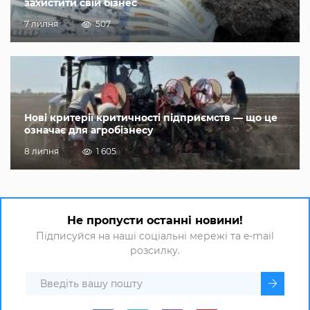
захистити свій бізнес
7 липня
507
Нові критерії критичності підприємств — що це
означає для агробізнесу
8 липня
1 605
Не пропусти останні новини!
Підписуйся на наші соціальні мережі та e-mail
розсилку.