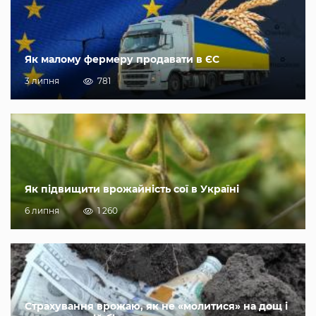
Як малому фермеру продавати в ЄС
3 липня
781
Як підвищити врожайність сої в Україні
6 липня
1 260
Страхування врожаю, як не «молитися» на дощ і