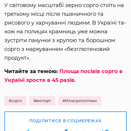
У світо­во­му масштабі зерно сорго стоїть на
треть­ому місці після пшенично­го та
рисового у харчу­ванні лю­ди­ни. В Україні та­
кож на по­ли­цях крам­ниць уже можна
зустріти па­кунки з крупою та бо­рошном
сорго з марку­ванням «безглю­те­но­вий
продукт».
Читайте за темою:
Площа посівів сорго в
Україні зросте в 45 разів.
#сорго
#експорт
#МІнагрополітики
ПОДІЛИТИСЯ В СОЦМЕРЕЖАХ