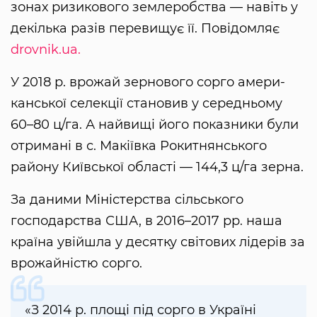
зо­нах ри­зи­ко­во­го землеробст­ва — навіть у
декілька разів пе­ре­ви­щує її. Повідомляє
drovnik.ua.
У 2018 р. врожай зерно­во­го сорго амери­
канської селекції стано­вив у се­реднь­ому
60–80 ц/га. А найвищі йо­го по­казни­ки бу­ли
отри­мані в с. Макіївка Рокитнянсько­го
району Київської об­ласті — 144,3 ц/га зерна.
За да­ни­ми Міністер­ст­ва сільсько­го
господарст­ва США, в 2016–2017 рр. на­ша
країна увійшла у де­сятку світо­вих лідерів за
врожайністю сорго.
«З 2014 р. площі під сорго в Ук­раїні