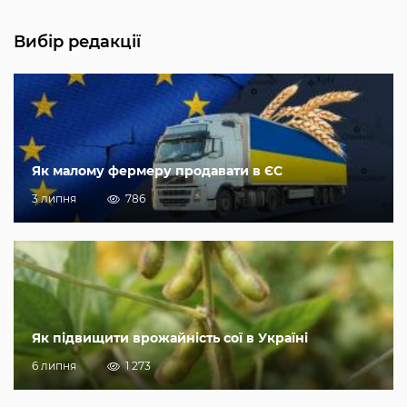
Вибір редакції
Як малому фермеру продавати в ЄС
3 липня
786
Як підвищити врожайність сої в Україні
6 липня
1 273