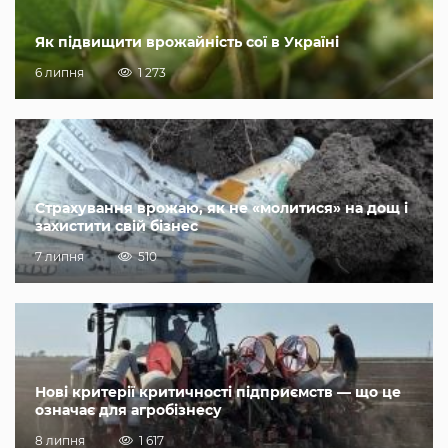
Як підвищити врожайність сої в Україні
6 липня
1 273
Страхування врожаю, як не «молитися» на дощ і
захистити свій бізнес
7 липня
510
Нові критерії критичності підприємств — що це
означає для агробізнесу
8 липня
1 617