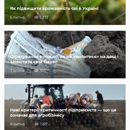
Як підвищити врожайність сої в Україні
6 липня
1 273
Страхування врожаю, як не «молитися» на дощ і
захистити свій бізнес
7 липня
510
Нові критерії критичності підприємств — що це
означає для агробізнесу
8 липня
1 617