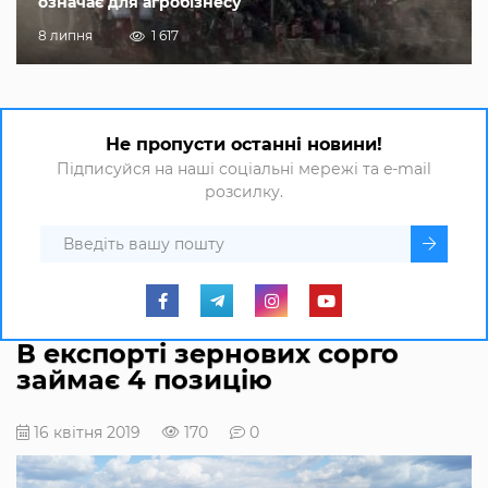
означає для агробізнесу
8 липня
1 617
Не пропусти останні новини!
Підписуйся на наші соціальні мережі та e-mail
розсилку.
В експорті зернових сорго
займає 4 позицію
16 квітня 2019
170
0