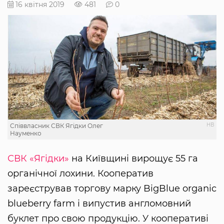
16 квітня 2019
481
0
НВ
Співвласник СВК Ягідки Олег
Науменко
СВК «Ягідки»
на Київщині вирощує 55 га
органічної лохини. Кооператив
зареєстрував торгову марку BigBlue organic
blueberry farm і випустив англомовний
буклет про свою продукцію. У кооперативі