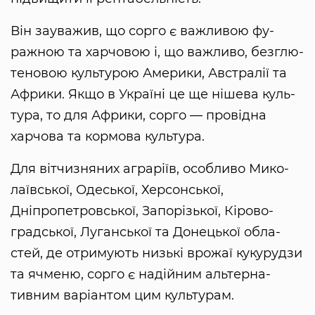
Він зауважив, що сор­го є важли­вою фу­
ражною та харчо­вою і, що важли­во, безглю­
те­но­вою куль­ту­рою Аме­ри­ки, Авст­ралії та
Афри­ки. Якщо в Ук­раїні це ще ніше­ва куль­
ту­ра, то для Афри­ки, сорго — провідна
харчо­ва та кормо­ва куль­ту­ра.
Для вітчиз­ня­них аг­раріїв, особ­ли­во Мико­
лаївської, Одесь­кої, Хер­сонської,
Дніпропетровської, Запо­різь­кої, Кіро­во­
градсь­кої, Луганської та Донець­кої об­ла­
стей, де отриму­ють низькі врожаї кукурудзи
та ячме­ню, сорго є надійним альтерна­
тивним варіан­том цим куль­ту­рам.