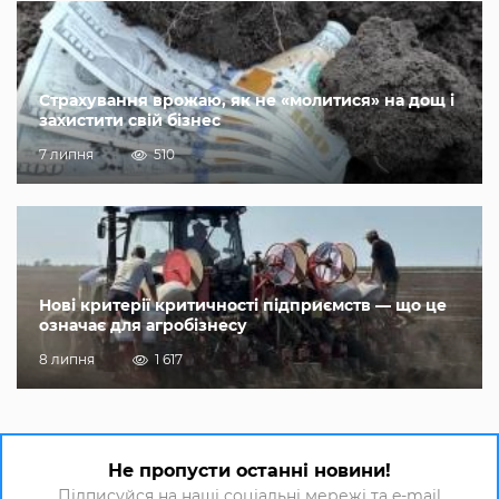
Страхування врожаю, як не «молитися» на дощ і
захистити свій бізнес
7 липня
510
Нові критерії критичності підприємств — що це
означає для агробізнесу
8 липня
1 617
Не пропусти останні новини!
Підписуйся на наші соціальні мережі та e-mail