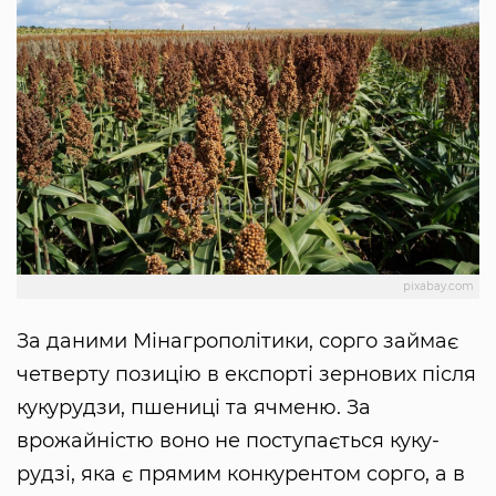
pixabay.com
За да­ни­ми Мінаг­рополіти­ки, сорго займає
четверту позицію в ек­спорті зерно­вих після
ку­ку­рудзи, пшениці та ячме­ню. За
врожайністю во­но не поступається ку­ку­
рудзі, яка є пря­мим конку­рентом сорго, а в