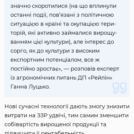
знач­но скоро­ти­ли­ся (на що впли­ну­ли
ос­танні події, пов’язані з політичною
си­ту­ацією в країні та окупацією те­ри­
торій, які ак­тивно займали­ся ви­ро­щу­
ванням цієї куль­ту­ри), але інтерес до
сорго, як до куль­ту­ри з ви­со­ким
експорт­ним по­тенціалом, все ж
постійно зростає», — розповів експерт
із агрономічних питань ДП «Рейлін»
Ганна Луцько.
Нові су­часні техно­логії да­ють змогу знизи­ти
ви­тра­ти на ЗЗР удвічі, тим са­мим змен­ши­ти
собівартість ви­ро­ще­ної продукції та
підвищи­ти її рента­бель­ність.