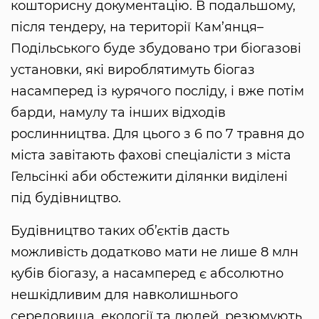
кошторисну документацію. В подальшому,
після тендеру, на території Кам’янця–
Подільського буде збудовано три біогазові
установки, які вироблятимуть біогаз
насамперед із курячого посліду, і вже потім
барди, намулу та інших відходів
рослинництва. Для цього з 6 по 7 травня до
міста завітають фахові спеціалісти з міста
Гельсінкі аби обстежити ділянки виділені
під будівництво.
Будівництво таких об’єктів дасть
можливість додатково мати не лише 8 млн
кубів біогазу, а насамперед є абсолютно
нешкідливим для навколишнього
середовища, екології та людей, резюмують