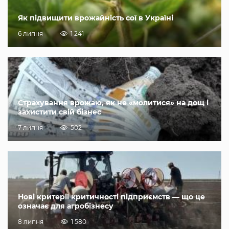
Як підвищити врожайність сої в Україні
6 липня
1 241
Страхування врожаю, як не «молитися» на дощ і
захистити свій бізнес
7 липня
502
Нові критерії критичності підприємств — що це
означає для агробізнесу
8 липня
1 580