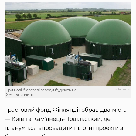
vdalo.info
Три нові біогазові заводи будують на
Хмельниччині
Трастовий фонд Фінляндії обрав два міста
— Київ та Кам’янець-Подільський, де
планується впровадити пілотні проекти з