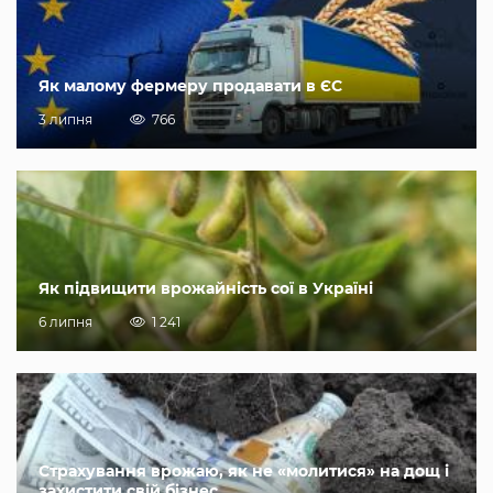
Як малому фермеру продавати в ЄС
3 липня
766
Як підвищити врожайність сої в Україні
6 липня
1 241
Страхування врожаю, як не «молитися» на дощ і
захистити свій бізнес