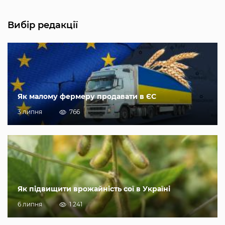
Вибір редакції
Як малому фермеру продавати в ЄС
3 липня
766
Як підвищити врожайність сої в Україні
6 липня
1 241