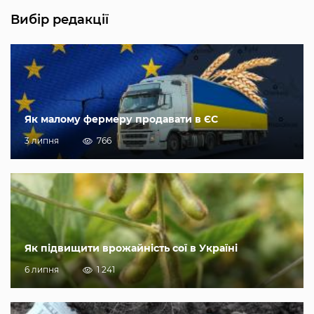
Вибір редакції
Як малому фермеру продавати в ЄС
3 липня
766
Як підвищити врожайність сої в Україні
6 липня
1 241