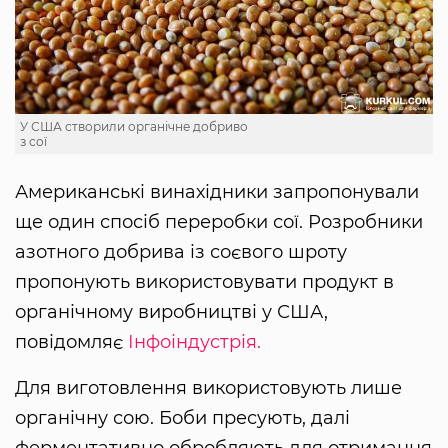
У США створили органічне добриво
з сої
Американські винахідники запропонували
ще один спосіб переробки сої. Розробники
азотного добрива із соєвого шроту
пропонують використовувати продукт в
органічному виробництві у США,
повідомляє
Інфоіндустрія.
Для виготовлення використовують лише
органічну сою. Боби пресують, далі
ферментативно обробляють для отримання