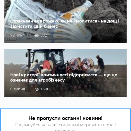
Страхування врожаю, як не «молитися» на дощ і
захистити свій бізнес
7 липня
502
Нові критерії критичності підприємств — що це
означає для агробізнесу
8 липня
1 580
Не пропусти останні новини!
Підписуйся на наші соціальні мережі та e-mail