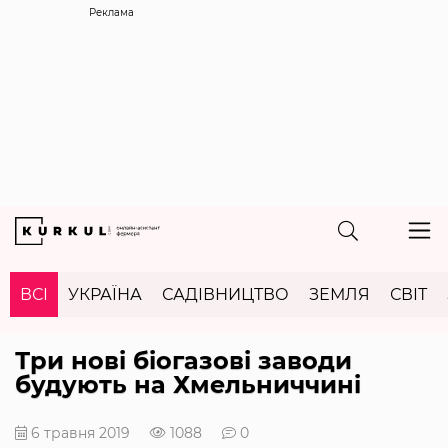
Реклама
ВСІ
УКРАЇНА
САДІВНИЦТВО
ЗЕМЛЯ
СВІТ
Три нові біогазові заводи
будують на Хмельниччині
6 травня 2019
1088
0