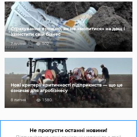
Страхування врожаю, як не «молитися» на дощ і
захистити свій бізнес
7 липня
502
Нові критерії критичності підприємств — що це
означає для агробізнесу
8 липня
1 580
Не пропусти останні новини!