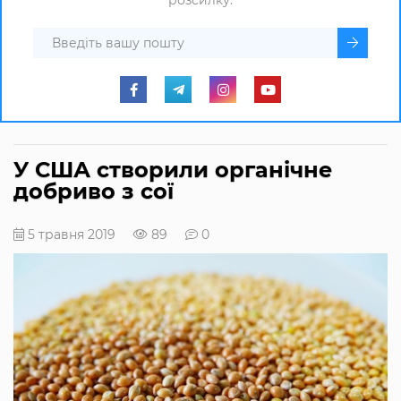
розсилку.
У США створили органічне
добриво з сої
5 травня 2019
89
0