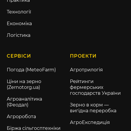
Практика
Технології
Економіка
Логістика
СЕРВІСИ
ПРОЕКТИ
Погода (MeteoFarm)
Агротрилогія
Ціни на зерно
Рейтинги
(Zernotorg.ua)
фермерських
господарств України
Агроаналітика
(Феодал)
Зерно в корм —
вигідна переробка
Агроробота
АгроЕкспедиція
Біржа сільгосптехніки