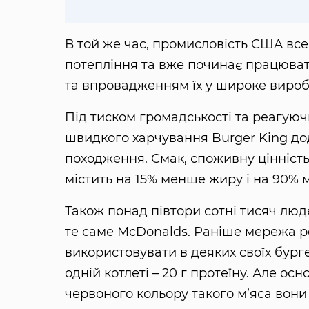
В той же час, промисловість США вс
потепління та вже починає працюват
та впровадженням їх у широке вироб
Під тиском громадськості та реагую
швидкого харчування Burger King до
походження. Смак, споживну цінність
містить на 15% менше жиру і на 90% 
Також понад півтори сотні тисяч лю
те саме McDonalds. Раніше мережа ре
використовувати в деяких своїх бурге
одній котлеті – 20 г протеїну. Але ос
червоного кольору такого м’яса вон