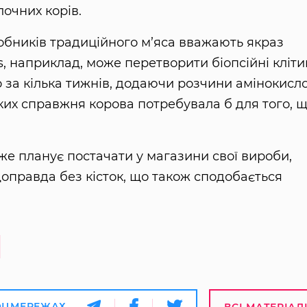
очних корів.
бників традиційного м’яса вважають якраз
, наприклад, може перетворити біопсійні кліт
о за кілька тижнів, додаючи розчини амінокисло
ких справжня корова потребувала б для того, 
вже планує постачати у магазини свої вироби,
оправда без кісток, що також сподобається
ОЦМЕРЕЖАХ
ВСІ МАТЕРІАЛ