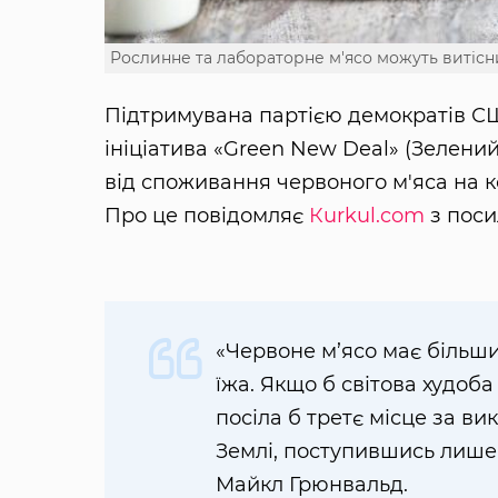
Рослинне та лабораторне м'ясо можуть витіс
Підтримувана партією демократів СШ
ініціатива «Green New Deal» (Зелени
від споживання червоного м'яса на к
Про це повідомляє
Кurkul.com
з пос
«Червоне м’ясо має більши
їжа. Якщо б світова худоб
посіла б третє місце за в
Землі, поступившись лише 
Майкл Грюнвальд.