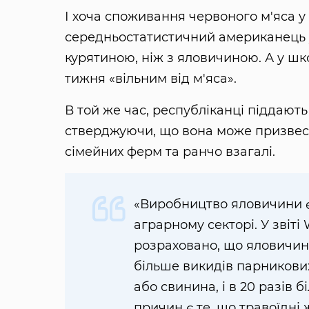
І хоча споживання червоного м'яса 
середньостатистичний американець уж
курятиною, ніж з яловичиною. А у шк
тижня «вільним від м'яса».
В той же час, республіканці піддають
стверджуючи, що вона може призвести
сімейних ферм та ранчо взагалі.
«Виробництво яловичини є
аграрному секторі. У звіті
розраховано, що яловичин
більше викидів парникових
або свинина, і в 20 разів 
причин є те, що травоїдні 