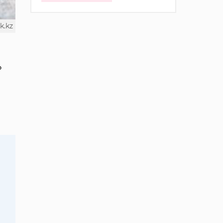
k.kz
ь