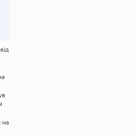
від
,
на
ув
й
є на