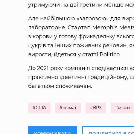
утримуючи на дві третини менше мол
Але найбільшою «загрозою» для виро
лабораторне. Стартап Memphis Meats
з корови у готову фрикадельку всьог
цукрів та інших поживних речовин, я
вирости, йдеться у статті Politico.
До 2021 року компанія сподівається 
практично ідентичні традиційному, щ
багатьом споживачам.
#США
#клімат
#ВРХ
#м'ясо
КОМЕНТУВАТИ
ПОДІЛИТИСЯ В С