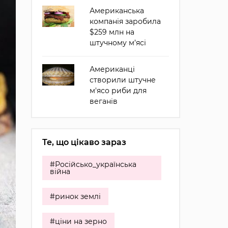
Американська
компанія заробила
$259 млн на
штучному м’ясі
Американці
створили штучне
м'ясо риби для
веганів
Те, що цікаво зараз
#Російсько_українська
війна
#ринок землі
#ціни на зерно