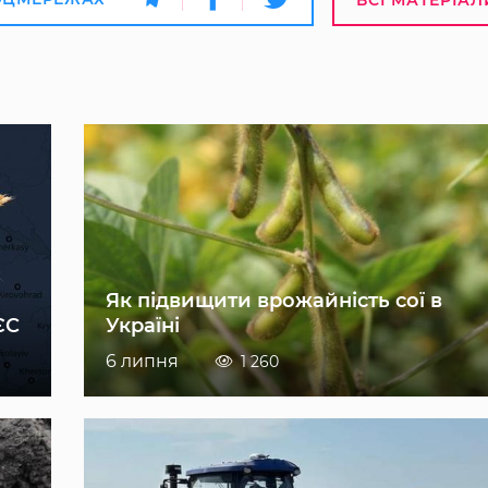
Як підвищити врожайність сої в
ЄС
Україні
6 липня
1 260