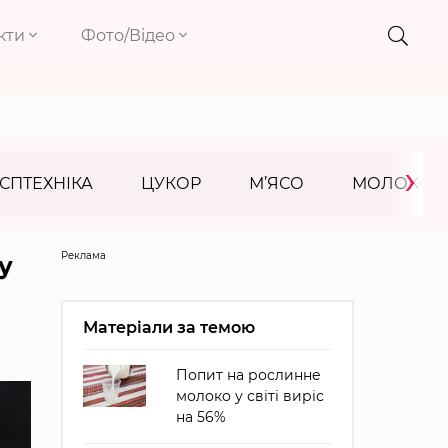
кти
Фото/Відео
›
СПТЕХНІКА
ЦУКОР
М’ЯСО
МОЛОКО
Реклама
у
Матеріали за темою
Попит на рослинне
молоко у світі виріс
на 56%