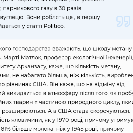
, парникового газу в 30 разів
 вуглецю. Вони роблять це , в першу
деться у статті Politico.
ького господарства вважають, що шкоду метану 
 Марті Матлок, професор екологічної інженерії
итету Арканзасу, каже, що кількість метану,
, не набагато більша, ніж кількість, виробле
о рівнинах США. Він каже, що на відміну від
ий викидається в атмосферу після того, як проб
йних тварин є частиною природного циклу, яки
да розширюються. А в США стада скорочуються.
сть яловичини, як у 1970 році, причому утриму
81% більше молока, ніж у 1945 році, причому