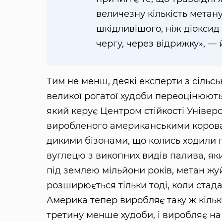
величезну кількість метану
шкідливішого, ніж діоксид
чергу, через відрижку», — й
Тим не менш, деякі експерти з сільс
великої рогатої худоби переоцінюють.
який керує Центром стійкості Універс
виробленого американськими коровами
дикими бізонами, що колись ходили п
вуглецю з викопних видів палива, як
під землею мільйони років, метан жу
розширюється тільки тоді, коли ста
Америка тепер виробляє таку ж кількі
третину менше худоби, і виробляє на 