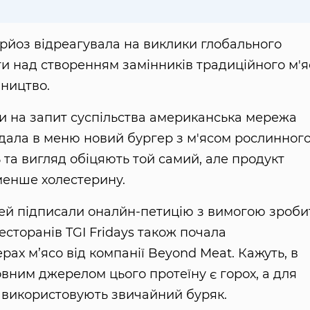
ерйоз відреагувала на виклики глобального
и над створенням замінників традиційного м'я
ництво.
чи на запит суспільства американська мережа
дала в меню новий бургер з м'ясом рослинног
 та вигляд обіцяють той самий, але продукт
менше холестерину.
дей підписали оналйн-петицію з вимогою зроби
сторанів TGI Fridays також почала
рах м’ясо від компанії Beyond Meat. Кажуть, в
новним джерелом цього протеїну є горох, а для
и використовують звичайний буряк.