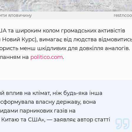
нити яловичину
restncoo
А та широким колом громадських активістів
й Новий Курс), вимагає від людства відмовитис
ористь менш шкідливих для довкілля аналогів.
иланням на
politico.com
.
й вплив на клімат, ніж будь-яка інша
а сформувала власну державу, вона
икидами парникових газів на
Китаю та США», — заявляє автор статті