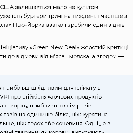
у США залишається мало не культом,
е їсть бургери тричі на тиждень і частіше з
олах Нью-Йорка взагалі зробили один з днів
 ініціативу «Green New Deal» жорсткій критиці,
 до відмови від м'яса і молока, а згодом —
 найбільш шкідливим для клімату в
 WRI про стійкість харчових продуктів
а створює приблизно в сім разів
 газів на одиницю білка, ніж курятина
більше, ніж горох або сочевиця. Однією з
жуйні тварини, як корови, випускають