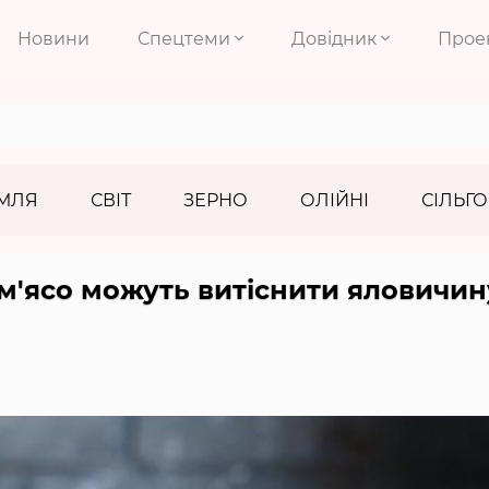
Новини
Спецтеми
Довідник
Прое
МЛЯ
СВІТ
ЗЕРНО
ОЛІЙНІ
СІЛЬГО
м'ясо можуть витіснити яловичин