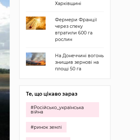
Харківщині
Фермери Франції
через спеку
втратили 600 га
рослин
На Донеччині вогонь
знищив зернові на
площі 50 га
Те, що цікаво зараз
#Російсько_українська
війна
#ринок землі