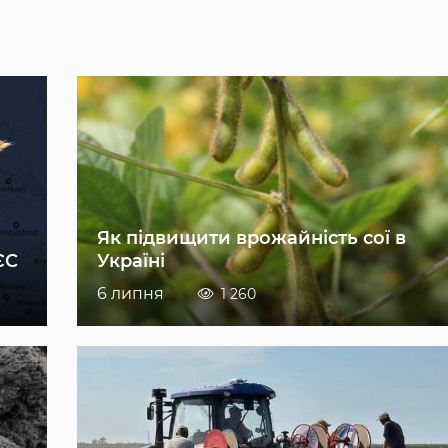
Як підвищити врожайність сої в
ЄС
Україні
6 липня
1 260