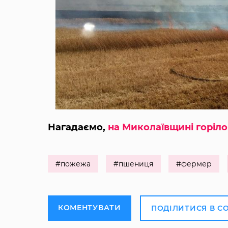
Нагадаємо,
на Миколаївщині горіло 
#пожежа
#пшениця
#фермер
КОМЕНТУВАТИ
ПОДІЛИТИСЯ В С