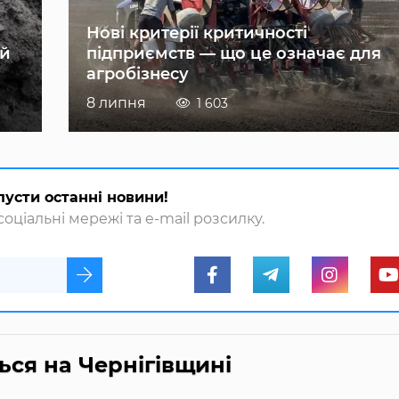
Нові критерії критичності
ій
підприємств — що це означає для
агробізнесу
8 липня
1 603
пусти останні новини!
оціальні мережі та e-mail розсилку.
ться на Чернігівщині