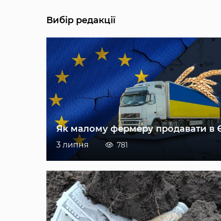
Вибір редакції
Як малому фермеру продавати в 
3 липня
781