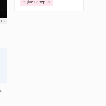
#ціни на зерно
СНС
.