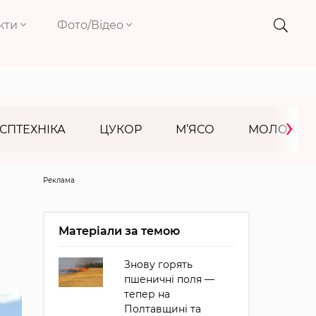
кти
Фото/Відео
›
СПТЕХНІКА
ЦУКОР
М’ЯСО
МОЛОКО
Реклама
Матеріали за темою
Знову горять
пшеничні поля —
тепер на
Полтавщині та