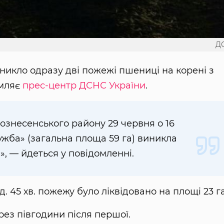
Д
иникло одразу дві пожежі пшениці на корені з
омляє
прес-центр ДСНС України
.
ознесенського району 29 червня о 16
ружба» (загальна площа 59 га) виникла
, — йдеться у повідомленні.
. 45 хв. пожежу було ліквідовано на площі 23 га
ез півгодини після першої.