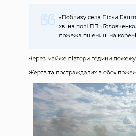
«Поблизу села Піски Баштан
хв. на полі ПП «Головченк
пожежа пшениці на корені
Через майже півтори години пожежу б
Жертв та постраждалих в обох пожеж