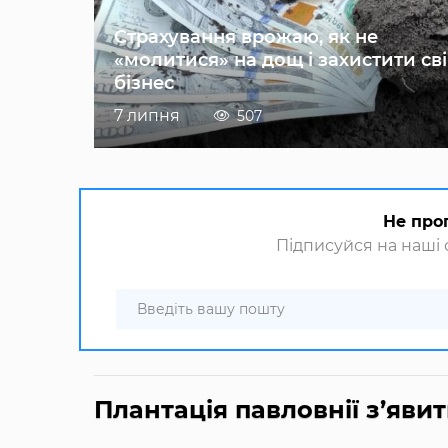
Страхування врожаю, як не
«молитися» на дощ і захистити св
бізнес
7 липня
507
Не про
Підписуйся на наші с
Плантація павловнії з’яви