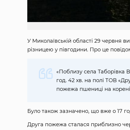
У Миколаївській області 29 червня в
різницею у півгодини. Про це повід
«Поблизу села Таборівка В
год. 42 хв. на полі ТОВ «Д
пожежа пшениці на корені»
Було також зазначено, що вже о 17 год
Друга пожежа сталася приблизно чер