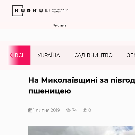
Реклама
‹
ВСІ
УКРАЇНА
САДІВНИЦТВО
ЗЕ
На Миколаївщині за півгод
пшеницею
1 липня 2019
74
0