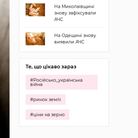
На Миколаївщині
знову зафіксували
АЧС
На Одещині знову
виявили АЧС
Те, що цікаво зараз
#Російсько_українська
війна
#ринок землі
#ціни на зерно