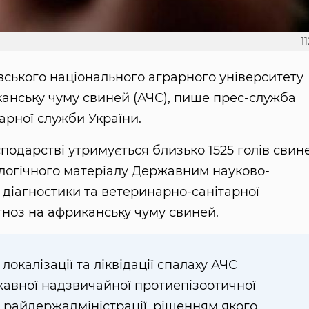
1
вського національного аграрного університету
канську чуму свиней (АЧС), пише прес-служба
арної служби України.
сподарстві утримується близько 1525 голів свин
ологічного матеріалу Державним науково-
 діагностики та ветеринарно-санітарної
агноз на африканську чуму свиней.
локалізації та ліквідації спалаху АЧС
авної надзвичайної протиепізоотичної
ій райдержадміністрації, рішенням якого