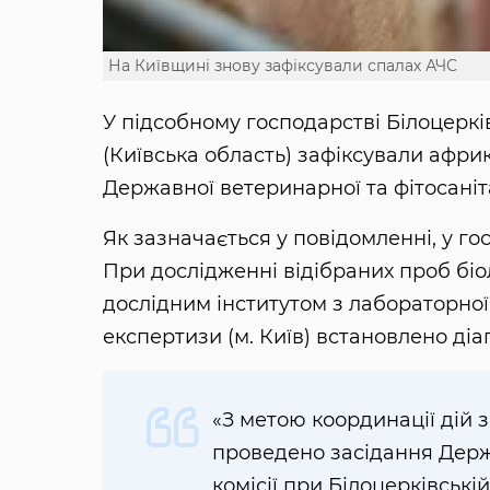
На Київщині знову зафіксували спалах АЧС
У підсобному господарстві Білоцеркі
(Київська область) зафіксували афри
Державної ветеринарної та фітосаніт
Як зазначається у повідомленні, у го
При дослідженні відібраних проб бі
дослідним інститутом з лабораторної
експертизи (м. Київ) встановлено ді
«З метою координації дій з 
проведено засідання Держ
комісії при Білоцерківськ