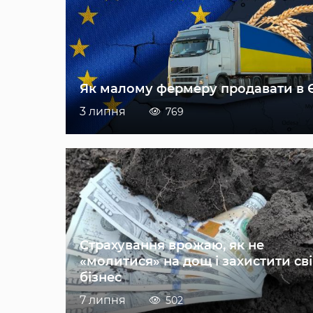
Як малому фермеру продавати в 
3 липня
769
Страхування врожаю, як не
«молитися» на дощ і захистити св
бізнес
7 липня
502