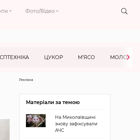
кти
Фото/Відео
›
СПТЕХНІКА
ЦУКОР
М’ЯСО
МОЛОКО
Реклама
Матеріали за темою
На Миколаївщині
знову зафіксували
АЧС