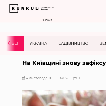
Реклама
‹
ВСІ
УКРАЇНА
САДІВНИЦТВО
ЗЕ
На Київщині знову зафікс
4 листопада 2015
57
0