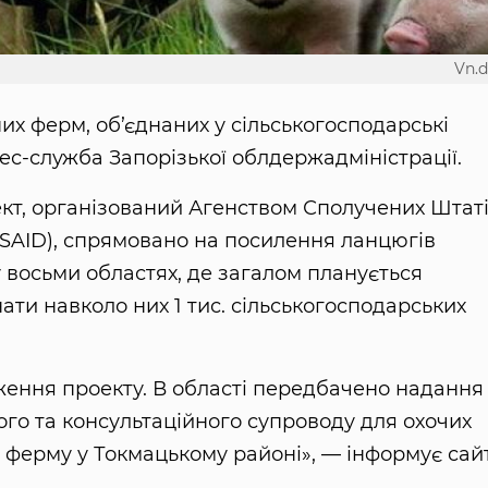
Vn.
них ферм, об’єднаних у сільськогосподарські
с-служба Запорізької облдержадміністрації.
ект, організований Агенством Сполучених Штат
SAID), спрямовано на посилення ланцюгів
у восьми областях, де загалом планується
ати навколо них 1 тис. сільськогосподарських
ення проекту. В області передбачено надання
го та консультаційного супроводу для охочих
 ферму у Токмацькому районі», — інформує сайт