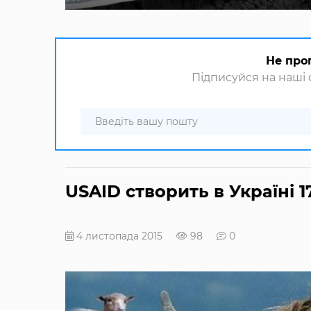
Не про
Підписуйся на наші с
USAID створить в Україні 
4 листопада 2015
98
0