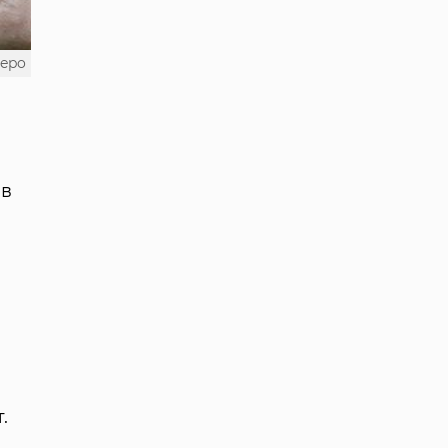
depo
ів
.