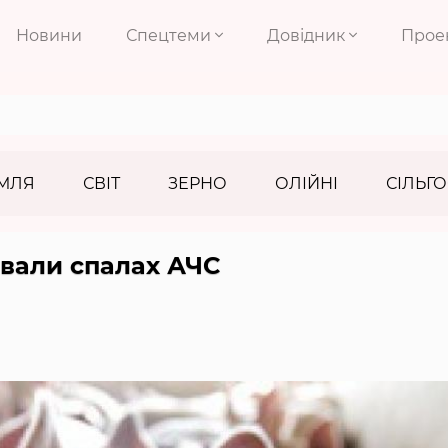
Новини
Спецтеми
Довідник
Прое
МЛЯ
СВІТ
ЗЕРНО
ОЛІЙНІ
СІЛЬГО
ували спалах АЧС