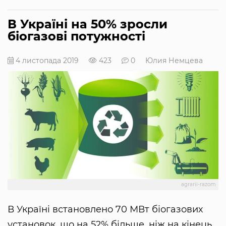
В Україні на 50% зросли
біогазові потужності
4 листопада 2019
423
0
Юлия Немцева
agrarii-razom
В Україні встановлено 70 МВт біогазових
установок, що на 52% більше, ніж на кінець