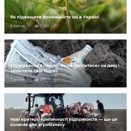
Як підвищити врожайність сої в Україні
6 липня
1 280
Страхування врожаю, як не «молитися» на дощ і
захистити свій бізнес
7 липня
517
Нові критерії критичності підприємств — що це
означає для агробізнесу