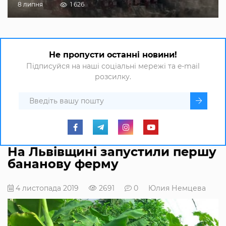
8 липня
1 626
Не пропусти останні новини!
Підписуйся на наші соціальні мережі та e-mail
розсилку.
На Львівщині запустили першу
бананову ферму
4 листопада 2019
2691
0
Юлия Немцева