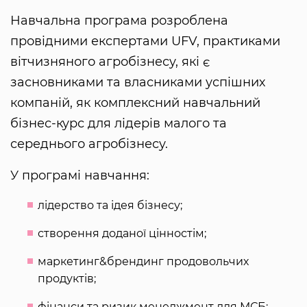
Навчальна програма розроблена
провідними експертами UFV, практиками
вітчизняного агробізнесу, які є
засновниками та власниками успішних
компаній, як комплексний навчальний
бізнес-курс для лідерів малого та
середнього агробізнесу.
У програмі навчання:
лідерство та ідея бізнесу;
створення доданої цінностім;
маркетинг&брендинг продовольчих
продуктів;
фінанси та ризик менеджмент для МСБ;