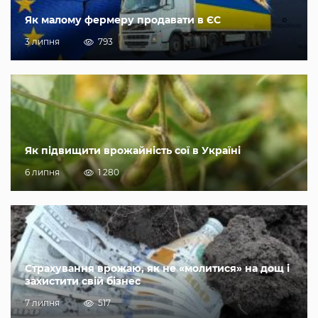
Як малому фермеру продавати в ЄС
3 липня
793
Як підвищити врожайність сої в Україні
6 липня
1 280
Страхування врожаю, як не «молитися» на дощ і
захистити свій бізнес
7 липня
517