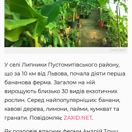
ZAXID.NET
У селі Липники Пустомитівського району,
що за 10 км від Львова, почала діяти перша
бананова ферма. Загалом на ній
вирощують близько 30 видів екзотичних
рослин. Серед найпопулярніших: банани,
кавові дерева, лимони, лайми, кумкват та
гранати. Повідомляє
ZAXID.NET
.
Як розповів власник ферми Андрій Труш,