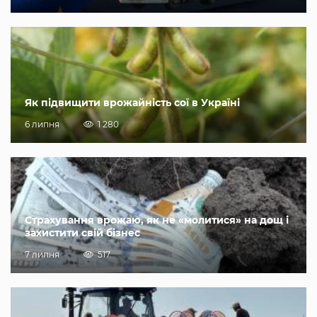
Як підвищити врожайність сої в Україні
6 липня
1 280
Страхування врожаю, як не «молитися» на дощ і
захистити свій бізнес
7 липня
517