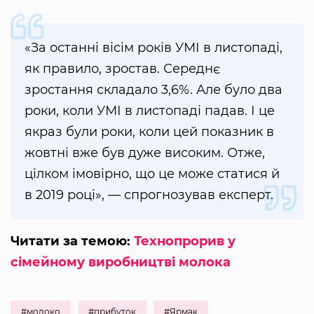
«За останні вісім років УМІ в листопаді,
як правило, зростав. Середнє
зростання складало 3,6%. Але було два
роки, коли УМІ в листопаді падав. І це
якраз були роки, коли цей показник в
жовтні вже був дуже високим. Отже,
цілком імовірно, що це може статися й
в 2019 році», — спрогнозував експерт.
Читати за темою:
Технопрорив у
сімейному виробництві молока
#молоко
#прибуток
#Ярмак