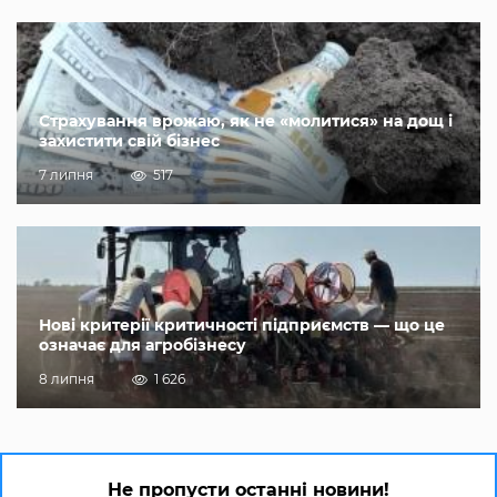
Страхування врожаю, як не «молитися» на дощ і
захистити свій бізнес
7 липня
517
Нові критерії критичності підприємств — що це
означає для агробізнесу
8 липня
1 626
Не пропусти останні новини!