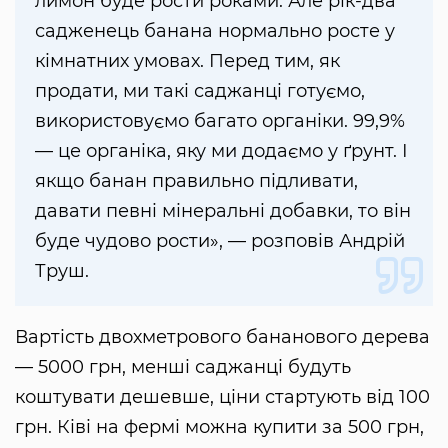
лимон буде рости роками. Але рік-два
садженець банана нормально росте у
кімнатних умовах. Перед тим, як
продати, ми такі саджанці готуємо,
використовуємо багато органіки. 99,9%
— це органіка, яку ми додаємо у ґрунт. І
якщо банан правильно підливати,
давати певні мінеральні добавки, то він
буде чудово рости», — розповів Андрій
Труш.
Вартість двохметрового бананового дерева
— 5000 грн, менші саджанці будуть
коштувати дешевше, ціни стартують від 100
грн. Ківі на фермі можна купити за 500 грн,