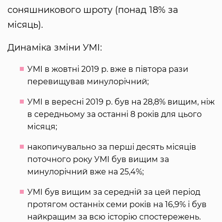
соняшникового шроту (понад 18% за
місяць).
Динаміка зміни УМІ:
УМІ в жовтні 2019 р. вже в півтора рази
перевищував минулорічний;
УМІ в вересні 2019 р. був на 28,8% вищим, ніж
в середньому за останні 8 років для цього
місяця;
накопичувально за перші десять місяців
поточного року УМІ був вищим за
минулорічний вже на 25,4%;
УМІ був вищим за середній за цей період
протягом останніх семи років на 16,9% і був
найкращим за всю історію спостережень.