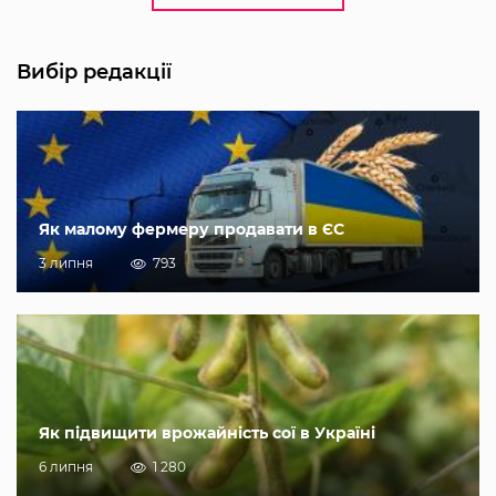
Вибір редакції
Як малому фермеру продавати в ЄС
3 липня
793
Як підвищити врожайність сої в Україні
6 липня
1 280