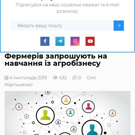
Підписуйся на наші соціальні мережі та e-mail
розсилку.
Фермерів запрошують на
навчання із агробізнесу
4 листопада 2019
432
0
Оля
Мартыненко