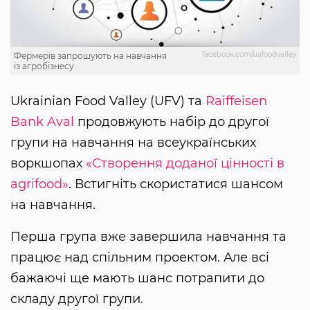
facebook.com/uafoodvalley
Фермерів запрошують на навчання
із агробізнесу
Ukrainian Food Valley (UFV) та
Raiffeisen
Bank Aval
продовжують набір до другої
групи на навчання на всеукраїнських
воркшопах
«Створення доданої цінності в
agrifood»
. Встигніть скористатися шансом
на навчання.
Перша група вже завершила навчання та
працює над спільним проектом. Але всі
бажаючі ще мають шанс потрапити до
складу другої групи.