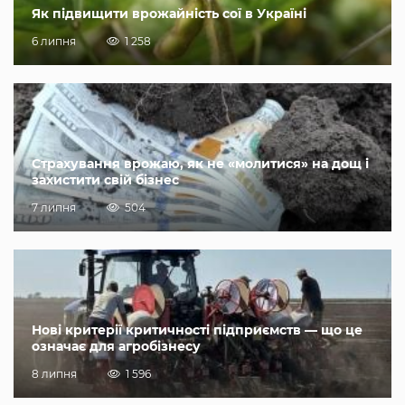
Як підвищити врожайність сої в Україні
6 липня
1 258
Страхування врожаю, як не «молитися» на дощ і
захистити свій бізнес
7 липня
504
Нові критерії критичності підприємств — що це
означає для агробізнесу
8 липня
1 596