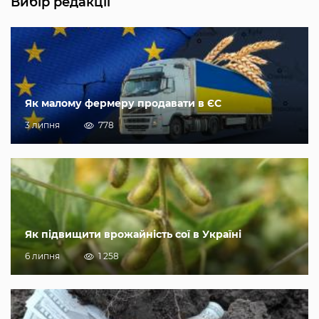
Вибір редакції
Як малому фермеру продавати в ЄС
3 липня
778
Як підвищити врожайність сої в Україні
6 липня
1 258