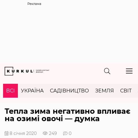
Реклама
ВСІ
УКРАЇНА
САДІВНИЦТВО
ЗЕМЛЯ
СВІТ
Тепла зима негативно впливає
на озимі овочі — думка
8 січня 2020
249
0