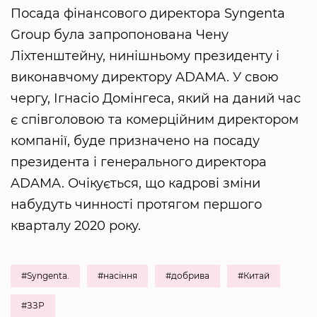
Посада фінансового директора Syngenta
Group була запропонована Чену
Ліхтенштейну, нинішньому президенту і
виконавчому директору ADAMA. У свою
чергу, Ігнасіо Домінгеса, який на даний час
є співголовою та комерційним директором
компанії, буде призначено на посаду
президента і генерального директора
ADAMA. Очікується, що кадрові зміни
набудуть чинності протягом першого
кварталу 2020 року.
#Syngenta.
#насіння
#добрива
#Китай
#ЗЗР