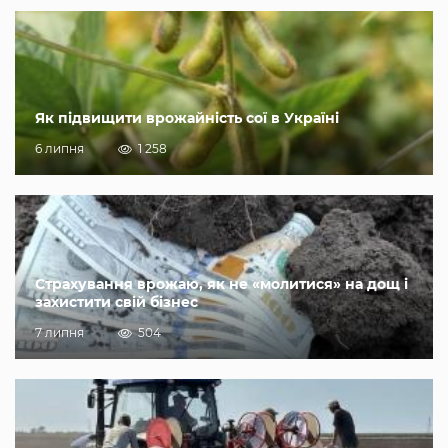
Як підвищити врожайність сої в Україні
6 липня
1 258
Страхування врожаю, як не «молитися» на дощ і
захистити свій бізнес
7 липня
504