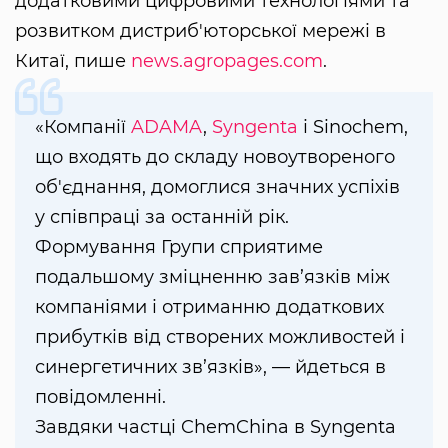
додатковими цифровими технологіями та
розвитком дистриб'юторської мережі в
Китаї, пише
news.agropages.com
.
«Компанії
ADAMA
,
Syngenta
і Sinochem,
що входять до складу новоутвореного
об'єднання, домоглися значних успіхів
у співпраці за останній рік.
Формування Групи сприятиме
подальшому зміцненню зав’язків між
компаніями і отриманню додаткових
прибутків від створених можливостей і
синергетичних зв’язків», — йдеться в
повідомленні.
Завдяки частці ChemChina в Syngenta