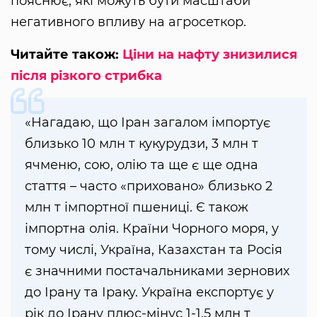
пояснює, які можуть бути масштаби
негативного впливу на агросеткор.
Читайте також:
Ціни на нафту знизилися
після різкого стрибка
«Нагадаю, що Іран загалом імпортує
близько 10 млн т кукурудзи, 3 млн т
ячменю, сою, олію та ще є ще одна
стаття – часто «приховано» близько 2
млн т імпортної пшениці. Є також
імпортна олія. Країни Чорного моря, у
тому числі, Україна, Казахстан та Росія
є значними постачальниками зернових
до Ірану та Іраку. Україна експортує у
рік до Ірану плюс-мінус 1-1,5 млн т