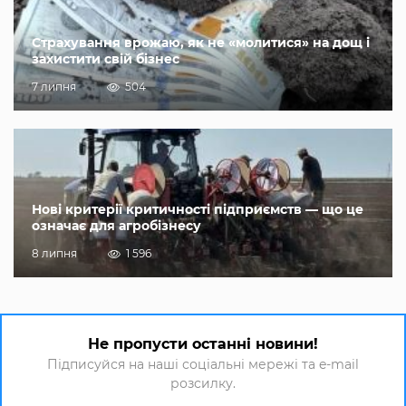
Страхування врожаю, як не «молитися» на дощ і
захистити свій бізнес
7 липня
504
Нові критерії критичності підприємств — що це
означає для агробізнесу
8 липня
1 596
Не пропусти останні новини!
Підписуйся на наші соціальні мережі та e-mail
розсилку.