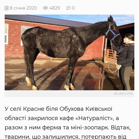
8 січня 2020
4829
0
obukhiv.info
У селі Красне біля Обухова Київської
області закрилося кафе «Натураліст», а
разом з ним ферма та міні-зоопарк. Відтак,
тварини, що залишилися, потерпають від