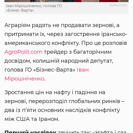
Kurkul.com
Іван Мірошніченко, голова ГО
«Бізнес-Варта»
Аграріям радять не продавати зернові, а
притримати їх, через загострення ірансько-
американського конфлікту. Про це розповів
AgroPolit.com
трейдер з багаторічним
досвідом, колишній народний депутат,
голова ГО «Бізнес-Варта»
Іван
Мірошніченко
.
Зростання цін на нафту і падіння на
зернові, перерозподіл глобальних ринків –
два із п’яти основних наслідків конфлікту
між США та Іраном.
Перший наслідок
звучить так: «Нафта і газ