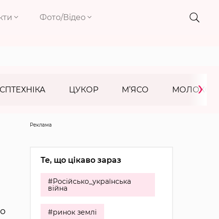
кти
Фото/Відео
›
СПТЕХНІКА
ЦУКОР
М’ЯСО
МОЛОКО
Реклама
Те, що цікаво зараз
#Російсько_українська
війна
що
#ринок землі