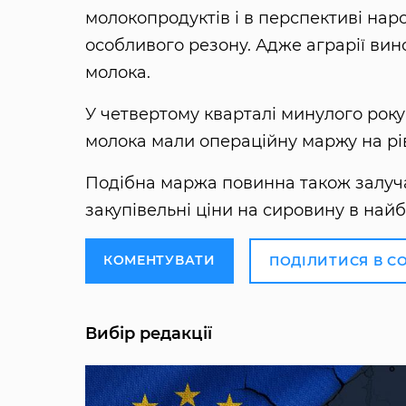
молокопродуктів і в перспективі нар
особливого резону. Адже аграрії ви
молока.
У четвертому кварталі минулого рок
молока мали операційну маржу на рів
Подібна маржа повинна також залучат
закупівельні ціни на сировину в най
КОМЕНТУВАТИ
ПОДІЛИТИСЯ В С
Вибір редакції