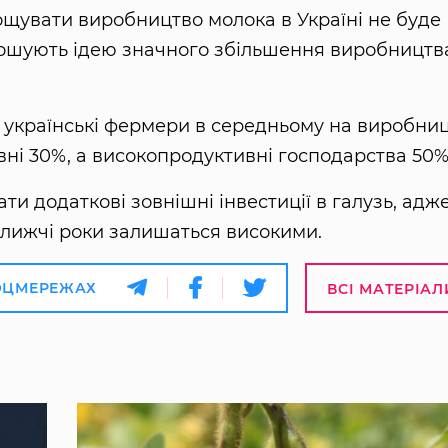
ощувати виробництво молока в Україні не буде
ношують ідею значного збільшення виробництв
у українські фермери в середньому на виробниц
ні 30%, а високопродуктивні господарства 50%
и додаткові зовнішні інвестиції в галузь, адж
ближчі роки залишаться високими.
ОЦМЕРЕЖАХ
ВСІ МАТЕРІАЛ