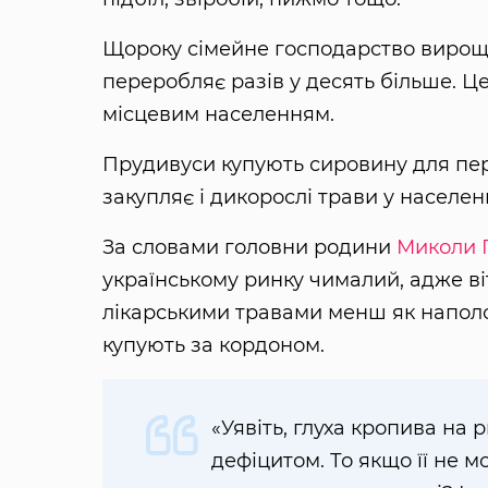
Щороку сімейне господарство вирощує
переробляє разів у десять більше. Ц
місцевим населенням.
Прудивуси купують сировину для пере
закупляє і дикорослі трави у населен
За словами головни родини
Миколи 
українському ринку чималий, адже 
лікарськими травами менш як наполов
купують за кордоном.
«Уявіть, глуха кропива на 
дефіцитом. То якщо її не м