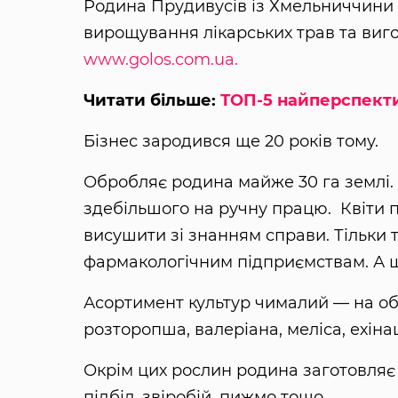
Родина Прудивусів із Хмельниччини 
вирощування лікарських трав та виго
www.golos.com.ua.
Читати більше:
ТОП-5 найперспекти
Бізнес зародився ще 20 років тому.
Обробляє родина майже 30 га землі. 
здебільшого на ручну працю. Квіти п
висушити зі знанням справи. Тільки
фармакологічним підприємствам. А щ
Асортимент культур чималий — на об
розторопша, валеріана, меліса, ехінац
Окрім цих рослин родина заготовляє щ
підбіл, звіробій, пижмо тощо.