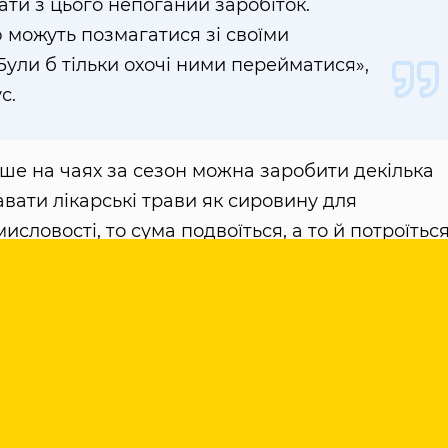
ати з цього непоганий заробіток.
ю можуть позмагатися зі своїми
ули б тільки охочі ними перейматися»,
с.
ше на чаях за сезон можна заробити декілька
вати лікарські трави як сировину для
словості, то сума подвоїться, а то й потроїться
истим методом. Котли в сушарках працюють на
икористовувати ще й гаряче повітря — його
росто з вулиці. Родинний бізнес активно
иготовляти косметичну лавандову воду, і ця
я. Тож хочуть доповнити свій асортимент
озвивати виробництво кулінарних спецій із