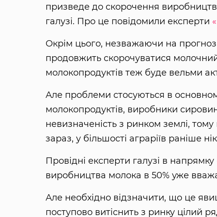
призведе до скорочення виробництв
галузі. Про це повідомили експерти
«
Окрім цього, незважаючи на прогнозов
продовжить скорочуватися молочний 
молокопродуктів теж буде вельми ак
Але проблеми стосуються в основному
молокопродуктів, виробники сировин
невизначеність з ринком землі, тому
зараз, у більшості аграріїв раніше ні
Провідні експерти галузі в напрямку
виробництва молока в 50% уже вваж
Але необхідно відзначити, що це яв
поступово витіснить з ринку цілий р