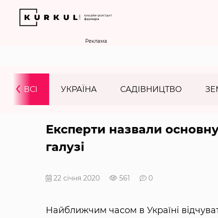
Реклама
‹
ВСІ
УКРАЇНА
САДІВНИЦТВО
ЗЕ
Експерти назвали основну
галузі
22 січня 2020
561
0
Найближчим часом в Україні відчува