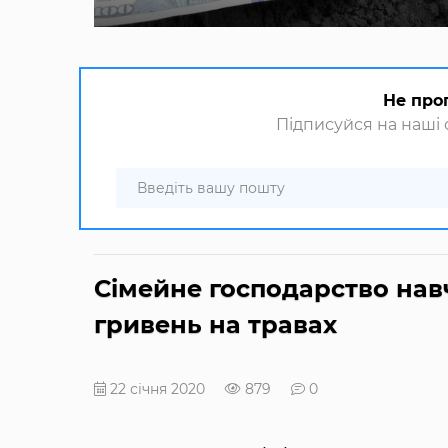
Не про
Підписуйся на наші с
Сімейне господарство нав
гривень на травах
22 січня 2020
879
0