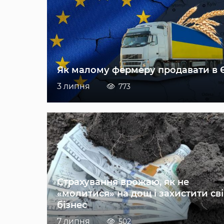
Як малому фермеру продавати в 
3 липня
773
Страхування врожаю, як не
«молитися» на дощ і захистити св
бізнес
7 липня
502