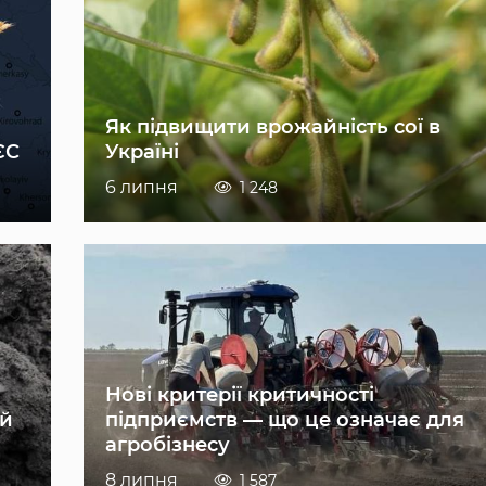
Як підвищити врожайність сої в
ЄС
Україні
6 липня
1 248
Нові критерії критичності
ій
підприємств — що це означає для
агробізнесу
8 липня
1 587