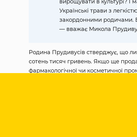
вирощувати в культурі? І м
Українські трави з легкіст
закордонними родичами. Б
— вважає Микола Прудиву
Родина Прудивусів стверджує, що ли
сотень тисяч гривень. Якщо ще прода
фармакологічної чи косметичної проми
Висушують трави також екологічно ч
дровах. А в літню спеку навчилися в
насосом подають з-під даху, а то й п
розвивають, то ж окрім чаїв почали в
лінійка продукції розширюватиметьс
наливками. У найближчих планах — р