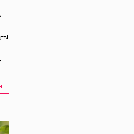
а
тві
.
е
И