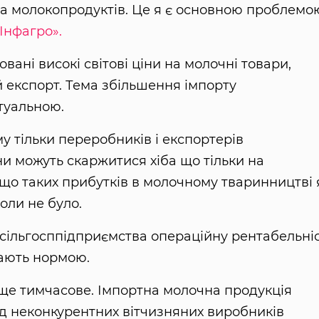
а молокопродуктів. Це я є основною проблемо
Інфагро».
ані високі світові ціни на молочні товари,
експорт. Тема збільшення імпорту
туальною.
 тільки переробників і експортерів
и можуть скаржитися хіба що тільки на
 що таких прибутків в молочному тваринництві 
коли не було.
 сільгосппідприємства операційну рентабельні
ають нормою.
ище тимчасове. Імпортна молочна продукція
яд неконкурентних вітчизняних виробників