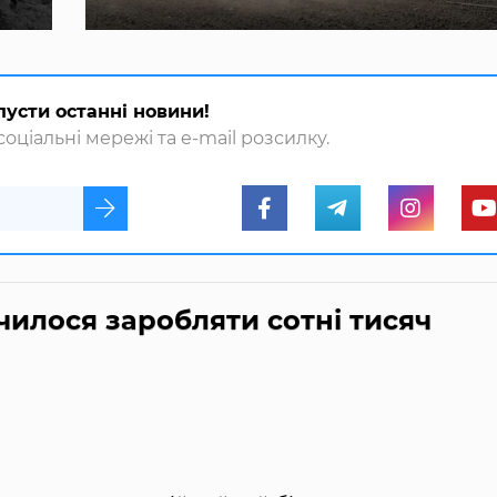
пусти останні новини!
оціальні мережі та e-mail розсилку.
чилося заробляти сотні тисяч