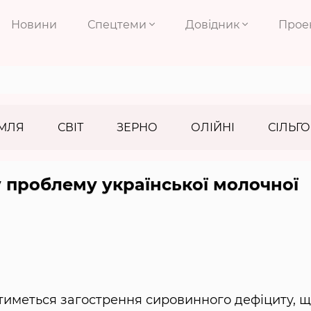
Новини
Спецтеми
Довідник
Прое
МЛЯ
СВІТ
ЗЕРНО
ОЛІЙНІ
СІЛЬГО
 проблему української молочної
тиметься загострення сировинного дефіциту, 