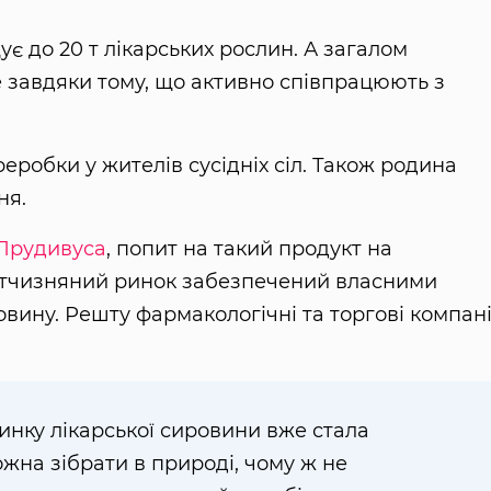
 до 20 т лікарських рослин. А загалом
е завдяки тому, що активно співпрацюють з
робки у жителів сусідніх сіл. Також родина
ня.
Прудивуса
, попит на такий продукт на
вітчизняний ринок забезпечений власними
ину. Решту фармакологічні та торгові компані
ринку лікарської сировини вже стала
ожна зібрати в природі, чому ж не