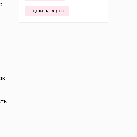
ю
#ціни на зерно
як
сть