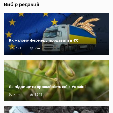
Вибір редакції
Як малому фермеру продавати в ЄС
3 липня
774
Як підвищити врожайність сої в Україні
6 липня
1 249