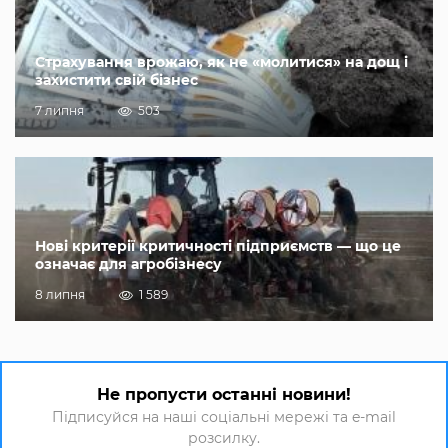
Страхування врожаю, як не «молитися» на дощ і
захистити свій бізнес
7 липня
503
Нові критерії критичності підприємств — що це
означає для агробізнесу
8 липня
1 589
Не пропусти останні новини!
Підписуйся на наші соціальні мережі та e-mail
розсилку.