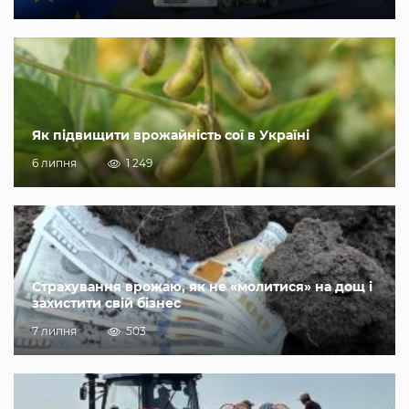
Як підвищити врожайність сої в Україні
6 липня
1 249
Страхування врожаю, як не «молитися» на дощ і
захистити свій бізнес
7 липня
503