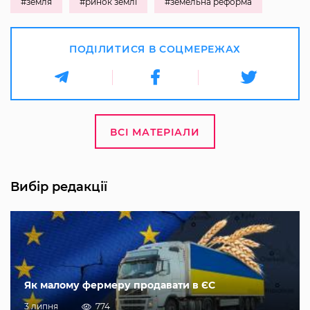
#земля
#ринок землі
#земельна реформа
ПОДІЛИТИСЯ В СОЦМЕРЕЖАХ
ВСІ МАТЕРІАЛИ
Вибір редакції
Як малому фермеру продавати в ЄС
3 липня
774