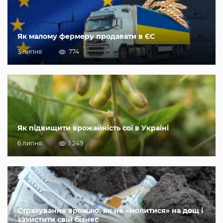
Як малому фермеру продавати в ЄС
3 липня
774
Як підвищити врожайність сої в Україні
6 липня
1 249
Страхування врожаю, як не «молитися» на дощ і
захистити свій бізнес