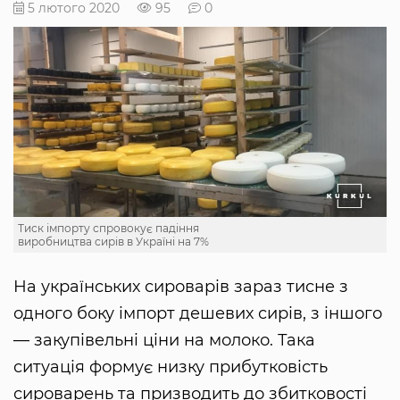
5 лютого 2020
95
0
Тиск імпорту спровокує падіння
виробництва сирів в Україні на 7%
На українських сироварів зараз тисне з
одного боку імпорт дешевих сирів, з іншого
— закупівельні ціни на молоко. Така
ситуація формує низку прибутковість
сироварень та призводить до збитковості