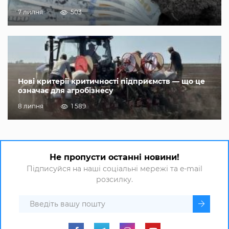
7 липня
503
Нові критерії критичності підприємств — що це
означає для агробізнесу
8 липня
1 589
Не пропусти останні новини!
Підписуйся на наші соціальні мережі та e-mail
розсилку.