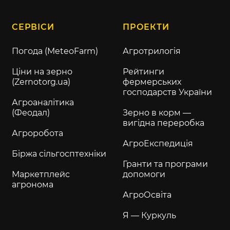
СЕРВІСИ
ПРОЕКТИ
Погода (MeteoFarm)
Агротрилогія
Ціни на зерно
Рейтинги
(Zernotorg.ua)
фермерських
господарств України
Агроаналітика
(Феодал)
Зерно в корм —
вигідна переробка
Агроробота
АгроЕкспедиція
Біржа сільгосптехніки
Гранти та програми
Маркетплейс
допомоги
агронома
АгроОсвіта
Я — Куркуль