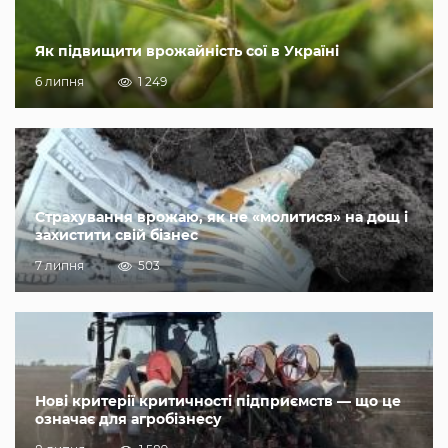
Як підвищити врожайність сої в Україні
6 липня
1 249
Страхування врожаю, як не «молитися» на дощ і
захистити свій бізнес
7 липня
503
Нові критерії критичності підприємств — що це
означає для агробізнесу