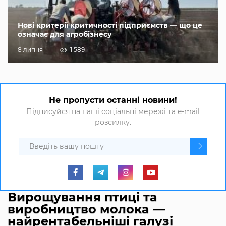
Нові критерії критичності підприємств — що це
означає для агробізнесу
8 липня
1 589
Не пропусти останні новини!
Підписуйся на наші соціальні мережі та e-mail
розсилку.
Вирощування птиці та
виробництво молока —
найрентабельніші галузі