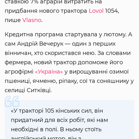
ставкою 7% аграрій витратить на
придбання нового трактора
Lovol
1054,
пише
Vlasno
.
Кредитна програма стартувала у лютому. А
сам Андрій Вечерук — один з перших
вінничан, хто скористався нею. За словами
фермера, новий трактор допоможе його
агрофірмі
«Україна»
у вирощуванні озимої
пшениці, ячменю, ріпаку, сої та соняшнику у
селищі Ситківці.
«У тракторі 105 кінських сил, він
придатний для всіх робіт, які нам
необхідні в полі. В ньому стоїть
англійський мотор, він з