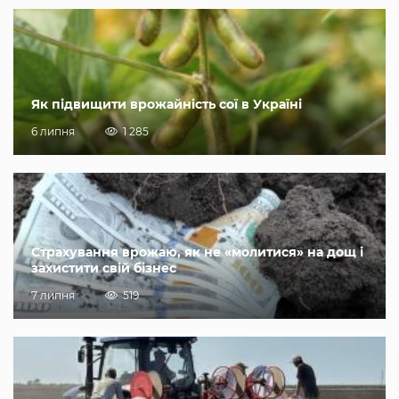
Як підвищити врожайність сої в Україні
6 липня
1 285
Страхування врожаю, як не «молитися» на дощ і
захистити свій бізнес
7 липня
519