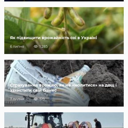
Як підвищити врожайність сої в Україні
6 липня
1 285
Страхування врожаю, як не «молитися» на дощ і
захистити свій бізнес
7 липня
519