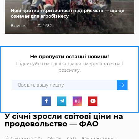
Нові критерії критичності підприємств — що це
означає для агробізнесу
8 липня
1 632
Не пропусти останні новини!
Підписуйся на наші соціальні мережі та e-mail
розсилку.
У січні зросли світові ціни на
продовольство — ФАО
7 лютого 2020
106
0
Юлия Немцева