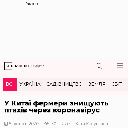
Реклама
ВСІ
УКРАЇНА
САДІВНИЦТВО
ЗЕМЛЯ
СВІТ
У Китаї фермери знищують
птахів через коронавірус
8 лютого 2020
130
0
Катя Капустина