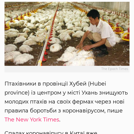
The Epoch Times
Птахівники в провінції Хубей (Hubei
province) із центром у місті Ухань знищують
молодих птахів на своїх фермах через нові
правила боротьби з коронавірусом, пише
The New York Times
.
Спалах коронавірусу в Китаї вже