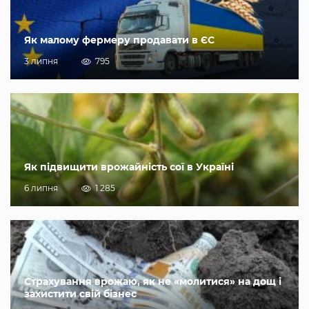
Як малому фермеру продавати в ЄС
3 липня
795
Як підвищити врожайність сої в Україні
6 липня
1 285
Страхування врожаю, як не «молитися» на дощ і
захистити свій бізнес