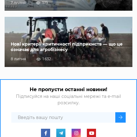
7 липня
519
Нові критерії критичності підприємств — що це
означає для агробізнесу
8 липня
1 632
Не пропусти останні новини!
Підписуйся на наші соціальні мережі та e-mail
розсилку.