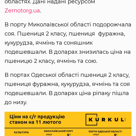
областях. Дані надані ресурсом
Zernotorg.ua
.
В порту Миколаївської області подорожчала
соя. Пшениця 2 класу, пшениця фуражна,
кукурудза, ячмінь та соняшник
подешевшали. В доларах знизилась ціна на
пшеницю 2 класу, ячмінь та сою.
В портах Одеської області пшениця 2 класу,
пшениця фуражна, кукурудза, ячмінь та соя
подешевшали. В доларах ціна ріпаку пішла
до низу.