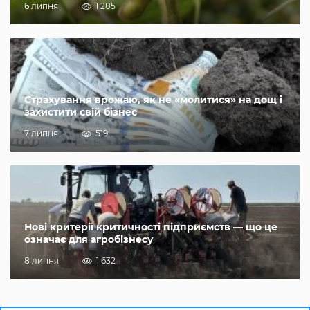
6 липня
1 285
Страхування врожаю, як не «молитися» на дощ і
захистити свій бізнес
7 липня
519
Нові критерії критичності підприємств — що це
означає для агробізнесу
8 липня
1 632