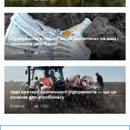
Страхування врожаю, як не «молитися» на дощ і
захистити свій бізнес
7 липня
519
Нові критерії критичності підприємств — що це
означає для агробізнесу
8 липня
1 632