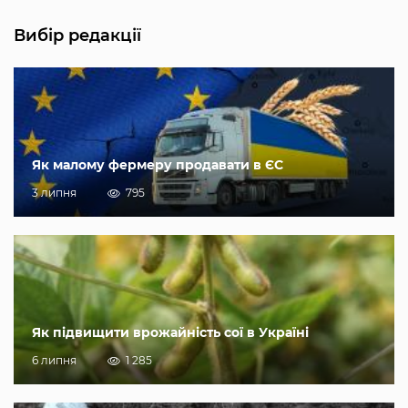
Вибір редакції
Як малому фермеру продавати в ЄС
3 липня
795
Як підвищити врожайність сої в Україні
6 липня
1 285