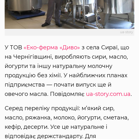
ua-story
У ТОВ
«Еко-ферма «Диво»
з села Сираї, що
на Чернігівщині, виробляють сири, масло,
йогурти та іншу натуральну молочну
продукцію без хімії. У найближчих планах
підприємства — почати випуск ще й
овечого масла. Повідомляє
ua-story.com.ua
.
Серед переліку продукції: м’який сир,
масло, ряжанка, молоко, йогурти, сметана,
кефір, десерти. Усе це натуральне і
відповідає держстандарту. Для