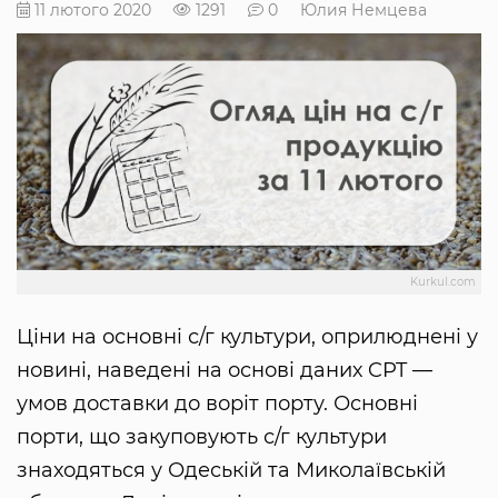
11 лютого 2020
1291
0
Юлия Немцева
Kurkul.com
Ціни на основні с/г культури, оприлюднені у
новині, наведені на основі даних CPT —
умов доставки до воріт порту. Основні
порти, що закуповують с/г культури
знаходяться у Одеській та Миколаївській