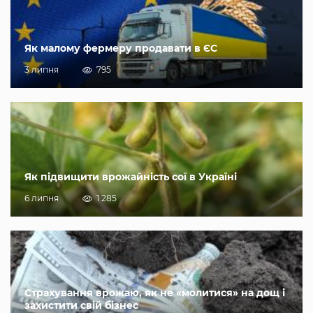
Як малому фермеру продавати в ЄС
3 липня
795
Як підвищити врожайність сої в Україні
6 липня
1 285
Страхування врожаю, як не «молитися» на дощ і
захистити свій бізнес