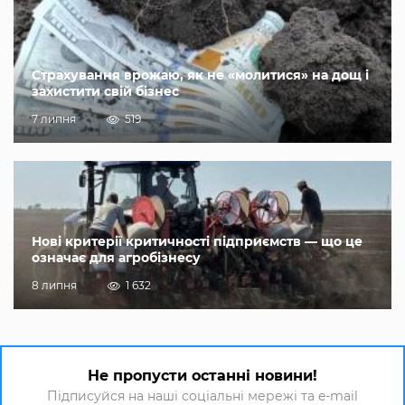
Страхування врожаю, як не «молитися» на дощ і
захистити свій бізнес
7 липня
519
Нові критерії критичності підприємств — що це
означає для агробізнесу
8 липня
1 632
Не пропусти останні новини!
Підписуйся на наші соціальні мережі та e-mail