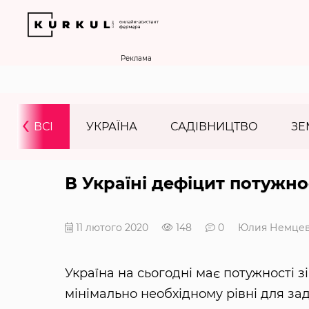
Реклама
‹
ВСІ
УКРАЇНА
САДІВНИЦТВО
ЗЕ
В Україні дефіцит потужно
11 лютого 2020
148
0
Юлия Немце
Україна на сьогодні має потужності зі
мінімально необхідному рівні для зад