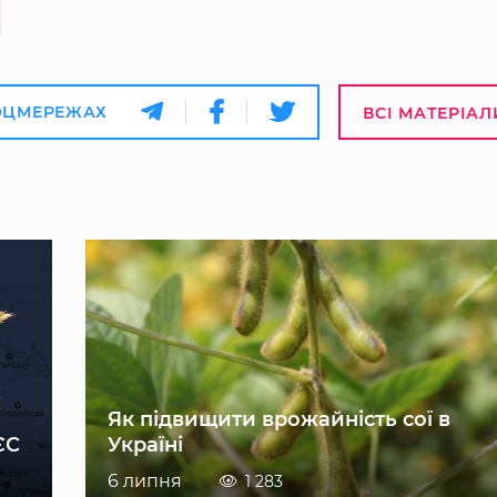
ОЦМЕРЕЖАХ
ВСІ МАТЕРІАЛ
Як підвищити врожайність сої в
ЄС
Україні
6 липня
1 283