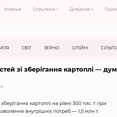
Новини
Спецтеми
Довідник
Прое
МЛЯ
СВІТ
ЗЕРНО
ОЛІЙНІ
СІЛЬГО
стей зі зберігання картоплі — ду
ва
 зберігання картоплі на рівні 300 тис. т при
оволення внутрішніх потреб — 1,5 млн т.