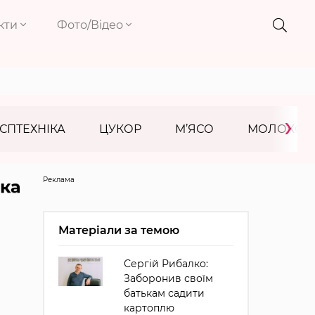
кти
Фото/Відео
›
СПТЕХНІКА
ЦУКОР
М’ЯСО
МОЛОКО
Реклама
мка
Матеріали за темою
Сергій Рибалко:
Заборонив своїм
батькам садити
картоплю