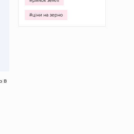
#ринок землі
#ціни на зерно
ь в