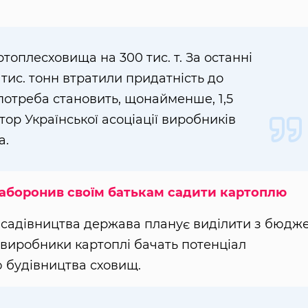
ртоплесховища на 300 тис. т. За останні
 тис. тонн втратили придатність до
потреба становить, щонайменше, 1,5
тор Української асоціації виробників
а.
Заборонив своїм батькам садити картоплю
ок садівництва держава планує виділити з бюдж
и виробники картоплі бачать потенціал
 будівництва сховищ.