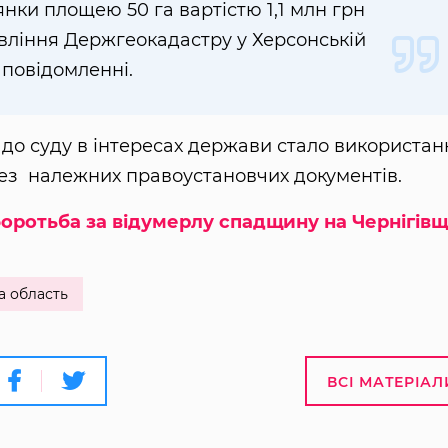
нки площею 50 га вартістю 1,1 млн грн
авління Держгеокадастру у Херсонській
 повідомленні.
до суду в інтересах держави стало використан
ез належних правоустановчих документів.
боротьба за відумерлу спадщину на Чернігівщ
а область
ВСІ МАТЕРІАЛ