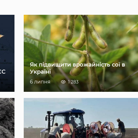
Як підвищити врожайність сої в
ЄС
Україні
6 липня
1 283