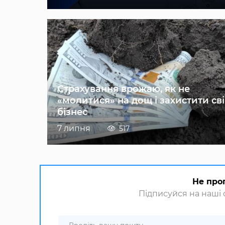
Страхування врожаю, як не
«молитися» на дощ і захистити св
бізнес
7 липня
517
Не про
Підписуйся на наші с