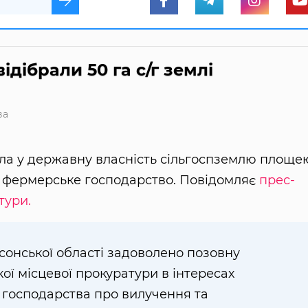
дібрали 50 га с/г землі
ва
ла у державну власність сільгоспземлю площе
ь фермерське господарство. Повідомляє
прес-
тури.
сонської області задоволено позовну
ої місцевої прокуратури в інтересах
господарства про вилучення та