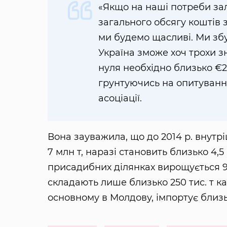
«Якщо на наші потреби зал
загального обсягу коштів 
ми будемо щасливі. Ми збу
Україна зможе хоч трохи зн
нуля необхідно близько €2
грунтуючись на опитування
асоціації.
Вона зауважила, що до 2014 р. внутр
7 млн ​​т, наразі становить близько 4,
присадибних ділянках вирощується 95
складають лише близько 250 тис. т ка
основному в Молдову, імпортує близько