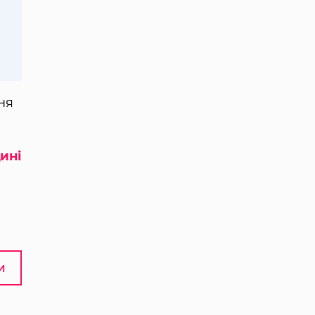
ня
ині
И