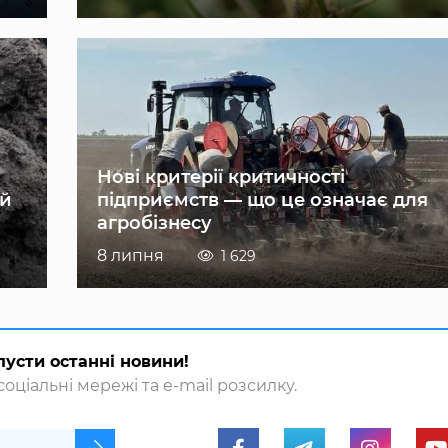
Нові критерії критичності
ій
підприємств — що це означає для
агробізнесу
8 липня
1 629
пусти останні новини!
оціальні мережі та e-mail розсилку.