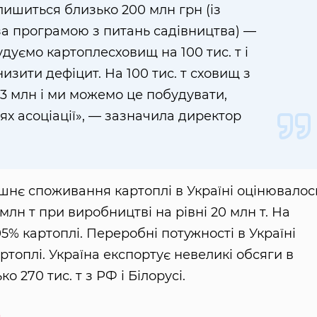
ишиться близько 200 млн грн (із
за програмою з питань садівництва) —
дуємо картоплесховищ на 100 тис. т і
изити дефіцит. На 100 тис. т сховищ з
3 млн і ми можемо це побудувати,
х асоціації», — зазначила директор
ішнє споживання картоплі в Україні оцінювалос
5 млн т при виробництві на рівні 20 млн т. На
% картоплі. Переробні потужності в Україні
ртоплі. Україна експортує невеликі обсяги в
 270 тис. т з РФ і Білорусі.