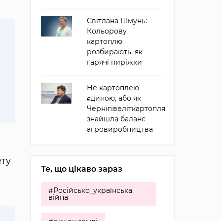
Світлана Шмунь:
Кольорову
картоплю
розбирають, як
гарячі пиріжки
Не картоплею
єдиною, або як
Чернігівеліткартопля
знайшла баланс
агровиробництва
ету
Те, що цікаво зараз
#Російсько_українська
війна