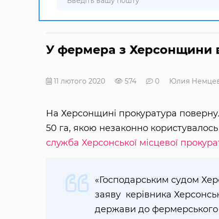
У фермера з Херсонщини ві
11 лютого 2020
574
0
Юлия Немце
На Херсонщині прокуратура поверну
50 га, якою незаконно користувалос
служба Херсонської місцевої прокура
«Господарським судом Хер
заяву керівника Херсонськ
держави до фермерського 