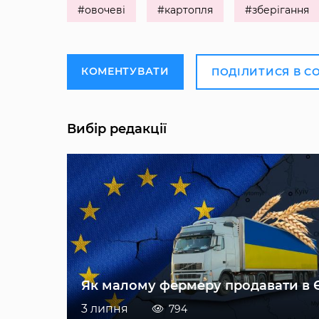
#овочеві
#картопля
#зберігання
КОМЕНТУВАТИ
ПОДІЛИТИСЯ В С
Вибір редакції
Як малому фермеру продавати в 
3 липня
794