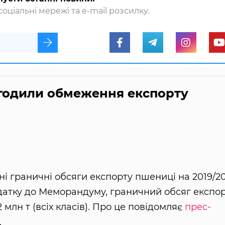
оціальні мережі та e-mail розсилку.
огодили обмеження експорту
ні граничні обсяги експорту пшениці на 2019/2
одатку до Меморандуму, граничний обсяг експо
 млн т (всіх класів). Про це повідомляє
прес-
.