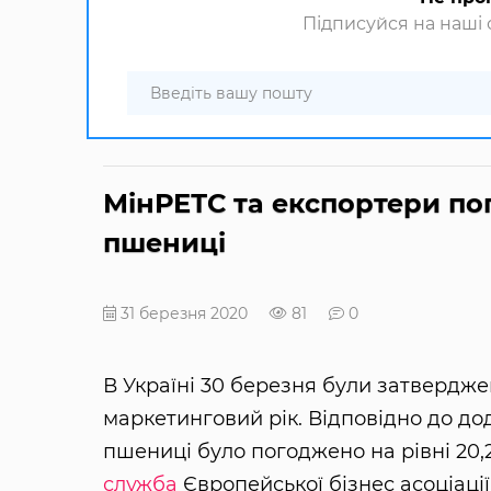
Підписуйся на наші с
МінРЕТС та експортери п
пшениці
31 березня 2020
81
0
В Україні 30 березня були затвердже
маркетинговий рік. Відповідно до д
пшениці було погоджено на рівні 20,2
служба
Європейської бізнес асоціації