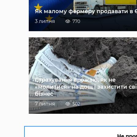
Як малому фермеру продавати в 
3 липня
770
Страхування врожаю, як не
«молитися» на дощ і захистити св
бізнес
7 липня
502
Не про