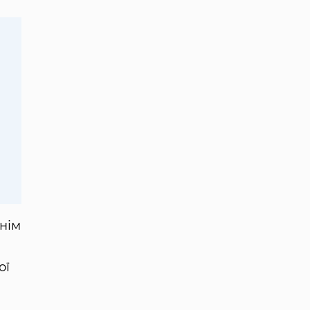
нім
ої