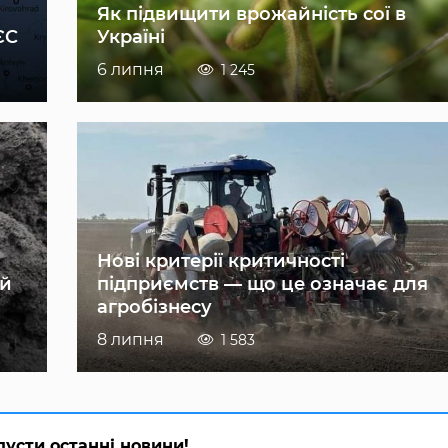
Як підвищити врожайність сої в
ЄС
Україні
6 липня
1 245
Нові критерії критичності
ій
підприємств — що це означає для
агробізнесу
8 липня
1 583
пусти останні новини!