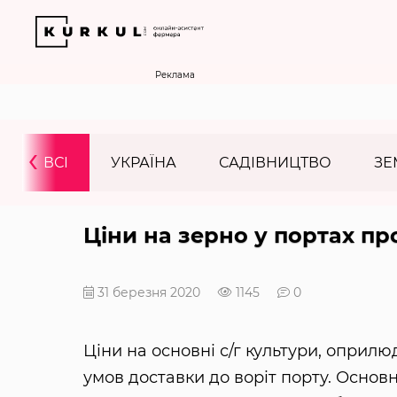
Реклама
‹
ВСІ
УКРАЇНА
САДІВНИЦТВО
ЗЕ
Ціни на зерно у портах п
31 березня 2020
1145
0
Ціни на основні с/г культури, оприлю
умов доставки до воріт порту. Основн