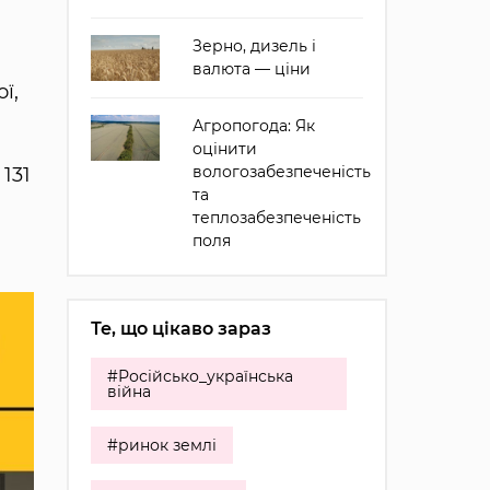
Зерно, дизель і
валюта — ціни
ї,
Агропогода: Як
оцінити
вологозабезпеченість
131
та
теплозабезпеченість
поля
Те, що цікаво зараз
#Російсько_українська
війна
#ринок землі