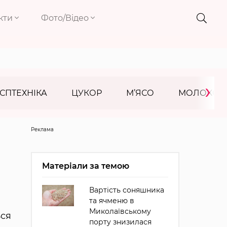
кти
Фото/Відео
›
СПТЕХНІКА
ЦУКОР
М’ЯСО
МОЛОКО
Реклама
Матеріали за темою
Вартість соняшника
та ячменю в
Миколаївському
ься
порту знизилася