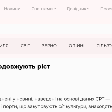
Новини
Спецтеми
Довідник
Прое
МЛЯ
СВІТ
ЗЕРНО
ОЛІЙНІ
СІЛЬГО
родовжують ріст
днені у новині, наведені на основі даних CPT —
і порти, що закуповують с/г культури, знаходят