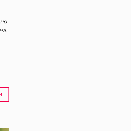
ано
на,
И