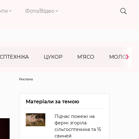
кти
Фото/Відео
›
СПТЕХНІКА
ЦУКОР
М’ЯСО
МОЛОКО
Реклама
Матеріали за темою
Підчас пожежі на
фермі згоріла
сільгосптехніка та 15
свиней