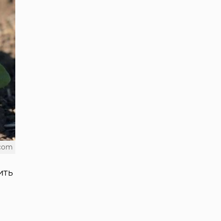
.com
ить
а