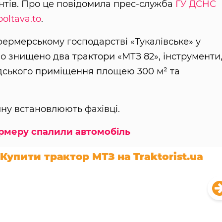
нтів. Про це повідомила прес-служба
ГУ ДСНС
poltava.to
.
фермерському господарстві «Тукалівське» у
ло знищено два трактори «МТЗ 82», інструменти
дського приміщення площею 300 м² та
ну встановлюють фахівці.
рмеру спалили автомобіль
Купити трактор МТЗ на Traktorist.ua