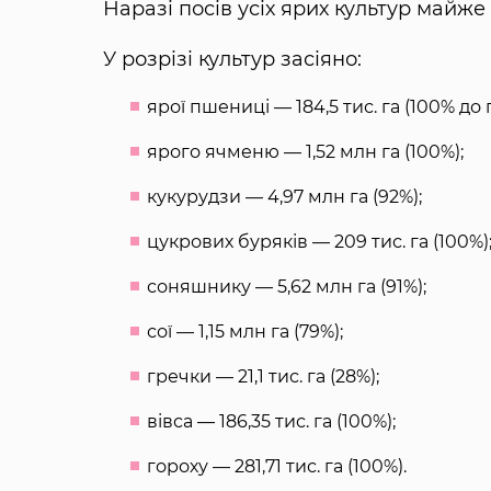
Наразі посів усіх ярих культур майже
У розрізі культур засіяно:
ярої пшениці — 184,5 тис. га (100% до 
ярого ячменю — 1,52 млн га (100%);
кукурудзи — 4,97 млн га (92%);
цукрових буряків — 209 тис. га (100%)
соняшнику — 5,62 млн га (91%);
сої — 1,15 млн га (79%);
гречки — 21,1 тис. га (28%);
вівса — 186,35 тис. га (100%);
гороху — 281,71 тис. га (100%).