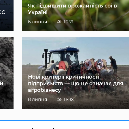
Як підвищити врожайність сої в
ЄС
Україні
6 липня
1 259
Нові критерії критичності
ій
підприємств — що це означає для
агробізнесу
8 липня
1 598