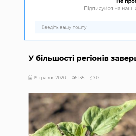
Не про
Підписуйся на наші с
У більшості регіонів заве
19 травня 2020
135
0