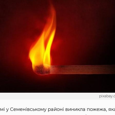
pixabay
ермі у Семенівському районі виникла пожежа, як