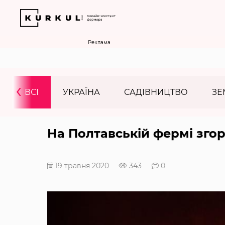
Реклама
‹
ВСІ
УКРАЇНА
САДІВНИЦТВО
ЗЕ
На Полтавській фермі згор
19 травня 2020
343
0