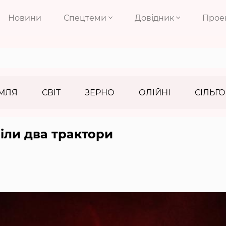
Новини
Спецтеми
Довідник
Прое
МЛЯ
СВІТ
ЗЕРНО
ОЛІЙНІ
СІЛЬГО
іли два трактори