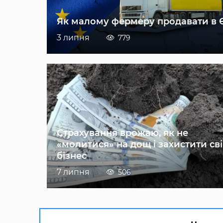
Як малому фермеру продавати в 
3 липня
779
Страхування врожаю, як не
«молитися» на дощ і захистити св
бізнес
7 липня
506