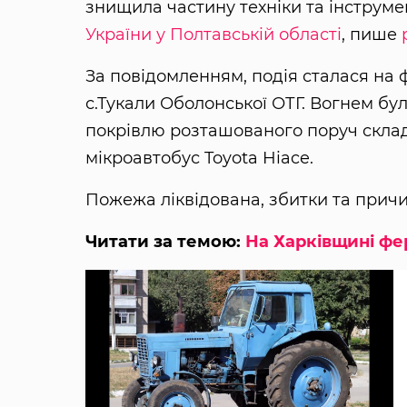
знищила частину техніки та інструме
України у Полтавській області
, пише
За повідомленням, подія сталася на 
с.Тукали Оболонської ОТГ. Вогнем бу
покрівлю розташованого поруч скла
мікроавтобус Toyota Hiace.
Пожежа ліквідована, збитки та причи
Читати за темою:
На Харківщині фе