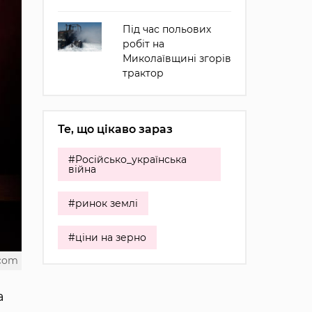
Під час польових
робіт на
Миколаївщині згорів
трактор
Те, що цікаво зараз
#Російсько_українська
війна
#ринок землі
#ціни на зерно
.com
а