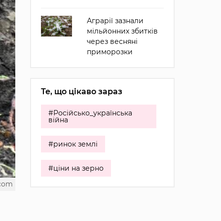
Аграрії зазнали
мільйонних збитків
через весняні
приморозки
Те, що цікаво зараз
#Російсько_українська
війна
#ринок землі
#ціни на зерно
.com