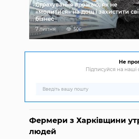
Страхування врожаю, як не
«молитися» на дощ і захистити св
бізнес
7 липня
506
Не про
Підписуйся на наші с
Фермери з Харківщини утр
людей