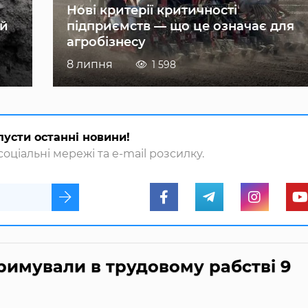
Нові критерії критичності
ій
підприємств — що це означає для
агробізнесу
8 липня
1 598
пусти останні новини!
оціальні мережі та e-mail розсилку.
имували в трудовому рабстві 9