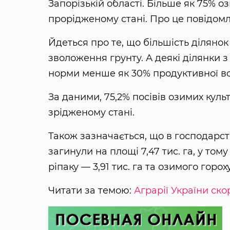
Запорізькій області. Більше як 75% о
прорідженому стані. Про це повідом
Йдеться про те, що більшість діляно
зволоження грунту. А деякі ділянки з
норми менше як 30% продуктивної во
За даними, 75,2% посівів озимих культ
зрідженому стані.
Також зазначається, що в господарст
загинули на площі 7,47 тис. га, у тому
ріпаку — 3,91 тис. га та озимого гороху 
Читати за темою:
Аграрії України ско