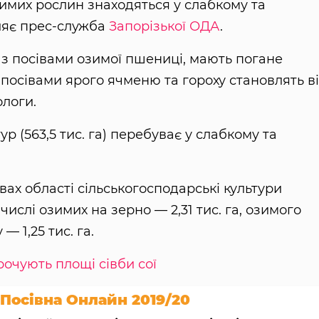
зимих рослин знаходяться у слабкому та
ляє прес-служба
Запорізької ОДА
.
к з посівами озимої пшениці, мають погане
 посівами ярого ячменю та гороху становлять в
логи.
ур (563,5 тис. га) перебуває у слабкому та
вах області сільськогосподарські культури
 числі озимих на зерно — 2,31 тис. га, озимого
— 1,25 тис. га.
рочують площі сівби сої
Посівна Онлайн 2019/20