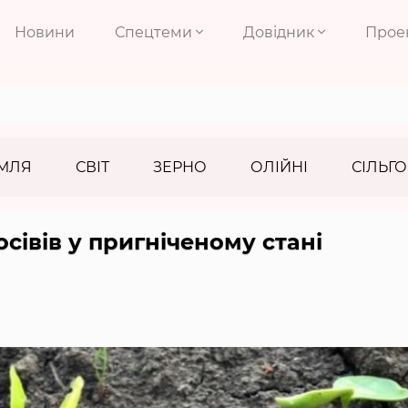
Новини
Спецтеми
Довідник
Прое
МЛЯ
СВІТ
ЗЕРНО
ОЛІЙНІ
СІЛЬГО
сівів у пригніченому стані