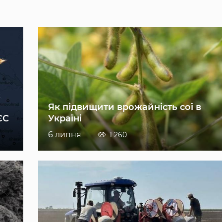
Як підвищити врожайність сої в
ЄС
Україні
6 липня
1 260