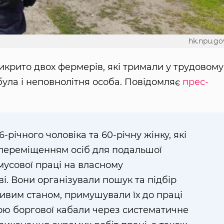
hk.npu.go
викрито двох фермерів, які тримали у трудовому
 була і неповнолітня особа. Повідомляє
прес-
річного чоловіка та 60-річну жінку, які
переміщенням осіб для подальшої
имусової праці на власному
. Вони організували пошук та підбір
ливим станом, примушували їх до праці
ою боргової кабали через систематичне