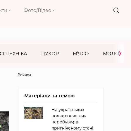
кти
Фото/Відео
›
СПТЕХНІКА
ЦУКОР
М’ЯСО
МОЛОКО
Реклама
Матеріали за темою
На українських
полях соняшник
перебуває в
пригніченому стані