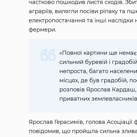
частково пошкодив листя сходів. Зби
аграріїв, вилягли посіви ріпаку та п
електропостачання та інші наслідки 
фермери.
«Повної картини ще немає
сильний буревій і градобій
непроста, багато населени
місцях, де був градобій, п
розповів Ярослав Кардаш, 
приватних землевласників
Ярослав Герасимів, голова Асоціації 
повідомив, що пройшла сильна злива