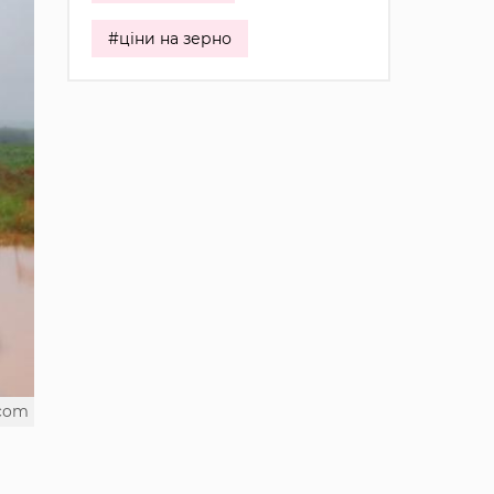
#ціни на зерно
.com