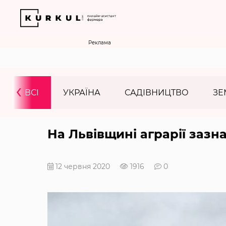
Реклама
‹
ВСІ
УКРАЇНА
САДІВНИЦТВО
ЗЕ
На Львівщині аграрії зазн
12 червня 2020
1916
0