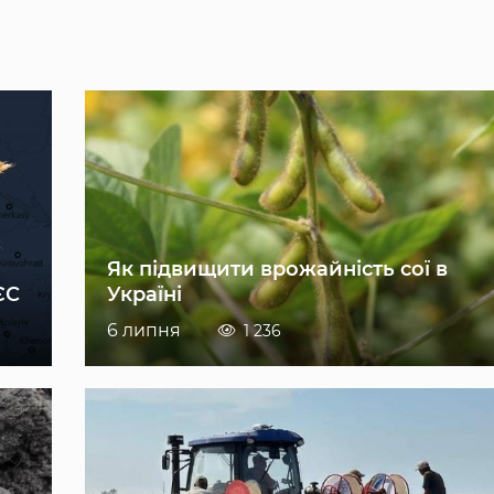
Як підвищити врожайність сої в
ЄС
Україні
6 липня
1 236