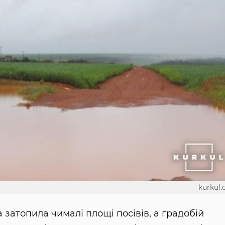
kurkul
а затопила чималі площі посівів, а градобій