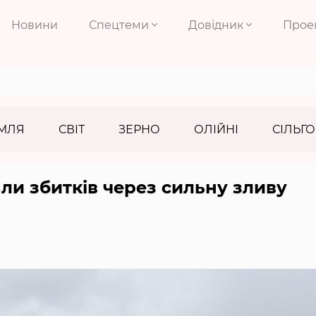
Новини
Спецтеми
Довідник
Прое
МЛЯ
СВІТ
ЗЕРНО
ОЛІЙНІ
СІЛЬГО
али збитків через сильну зливу