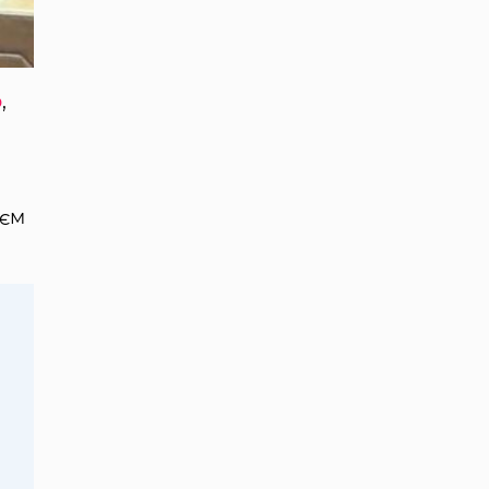
p
,
ієм