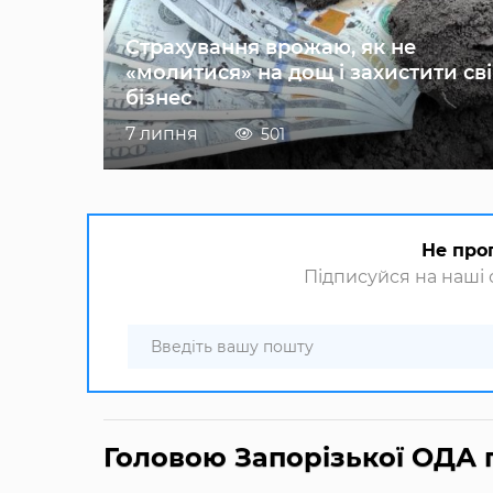
Страхування врожаю, як не
«молитися» на дощ і захистити св
бізнес
7 липня
501
Не про
Підписуйся на наші с
Головою Запорізької ОДА п