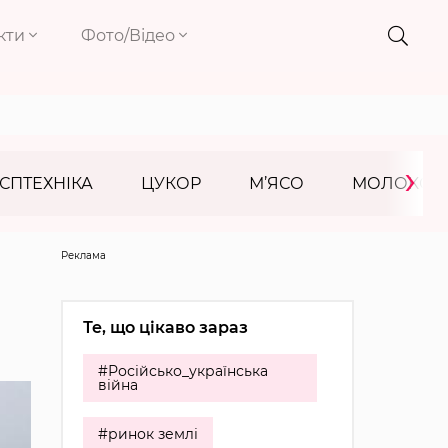
кти
Фото/Відео
›
СПТЕХНІКА
ЦУКОР
М’ЯСО
МОЛОКО
Реклама
Те, що цікаво зараз
#Російсько_українська
війна
#ринок землі