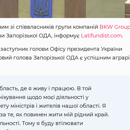
ним зі співвласників групи компаній
BKW Grou
ви Запорізької ОДА, інформує
Latifundist.com
.
 заступник голови Офісу президента України
новий голова Запорізької ОДА є успішним аграр
бласть, де я живу і працюю. В той
очікування щодо моєї діяльності у
ту міністрів і жителів нашої області. Я
за те, як повинен жити мій рідний край.
альності. Тому я буду втілювати