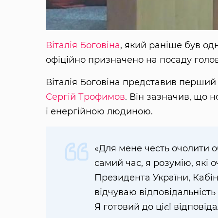
Віталія Боговіна
, який раніше був од
офіційно призначено на посаду голо
Віталія Боговіна представив перший
Сергій Трофимов
. Він зазначив, що 
і енергійною людиною.
«Для мене честь очолити о
самий час, я розумію, які 
Президента України, Кабіне
відчуваю відповідальність 
Я готовий до цієї відповід