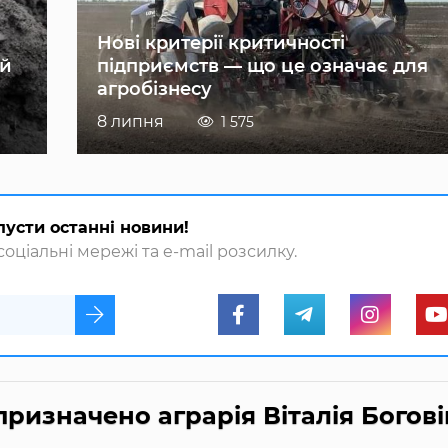
Нові критерії критичності
ій
підприємств — що це означає для
агробізнесу
8 липня
1 575
пусти останні новини!
оціальні мережі та e-mail розсилку.
ризначено аграрія Віталія Богові