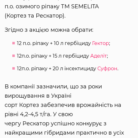
п.о. озимого ріпаку ТМ SEMELITA
(Кортез та Рескатор).
Згідно з акцією можна обрати:
12 п.о. ріпаку + 10 л гербіциду
Гектор
;
12п.о. ріпаку + 15 л гербіциду
Аделіт
;
12п.о. ріпаку + 20 л інсектициду
Суфрон
.
В компанії зазначили, що за роки
вирощування в Україні
сорт Кортез забезпечив врожайність на
рівні 4,2-4,5 т/га. У свою
чергу Рескатор успішно конкурує з
найкращими гібридами практично в усіх