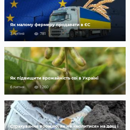
Як малому фермеру продавати в ЄС
3 липня
781
Як підвищити врожайність сої в Україні
6 липня
1 260
Страхування врожаю, як не «молитися» на дощ і