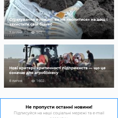
Страхування врожаю, як не «молитися» на дощ і
захистити свій бізнес
7 липня
507
Нові критерії критичності підприємств — що це
означає для агробізнесу
8 липня
1 602
Не пропусти останні новини!
Підписуйся на наші соціальні мережі та e-mail