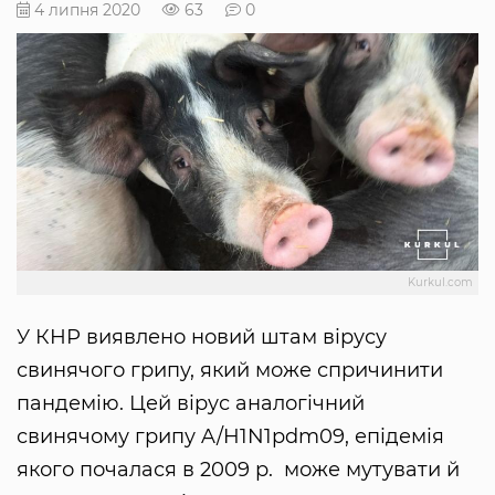
4 липня 2020
63
0
Kurkul.com
У КНР виявлено новий штам вірусу
свинячого грипу, який може спричинити
пандемію. Цей вірус аналогічний
свинячому грипу A/H1N1pdm09, епідемія
якого почалася в 2009 р. може мутувати й