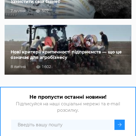
захистити свій бізнес
7 липня
507
Нові критерії критичності підприємств — що це
означає для агробізнесу
8 липня
1 602
Не пропусти останні новини!
Підписуйся на наші соціальні мережі та e-mail
розсилку.