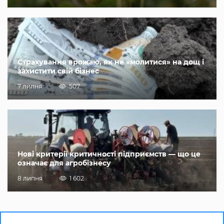
Страхування врожаю, як не «молитися» на дощ і
захистити свій бізнес
7 липня
507
Нові критерії критичності підприємств — що це
означає для агробізнесу
8 липня
1 602