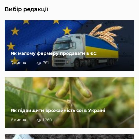
Вибір редакції
Як малому фермеру продавати в ЄС
3 липня
781
Як підвищити врожайність сої в Україні
6 липня
1 260