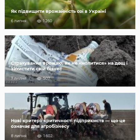
Як підвищити врожайність сої в Україні
6 липня
1 260
Страхування врожаю, як не «молитися» на дощ і
захистити свій бізнес
7 липня
507
Нові критерії критичності підприємств — що це
означає для агробізнесу
8 липня
1 602