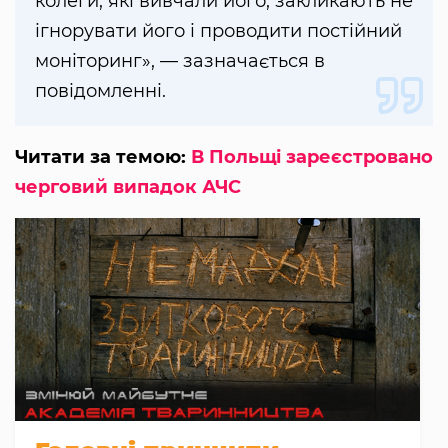
колеги, які вивчали його, закликають не
ігнорувати його і проводити постійний
моніторинг», — зазначається в
повідомленні.
Читати за темою:
В Польщі зареєстровано
черговий випадок АЧС