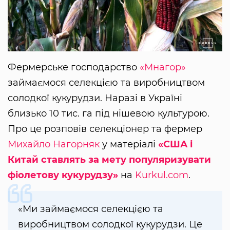
Фермерське господарство
«Мнагор»
займаємося селекцією та виробництвом
солодкої кукурудзи. Наразі в Україні
близько 10 тис. га під нішевою культурою.
Про це розповів селекціонер та фермер
Михайло Нагорняк
у матеріалі
«США і
Китай ставлять за мету популяризувати
фіолетову кукурудзу»
на
Kurkul.com
.
«Ми займаємося селекцією та
виробництвом солодкої кукурудзи. Це