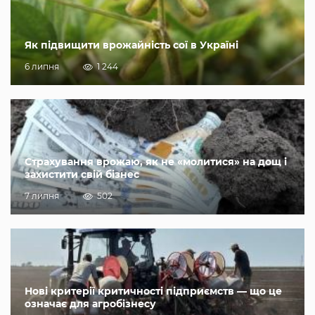
Як підвищити врожайність сої в Україні
6 липня
1 244
Страхування врожаю, як не «молитися» на дощ і
захистити свій бізнес
7 липня
502
Нові критерії критичності підприємств — що це
означає для агробізнесу