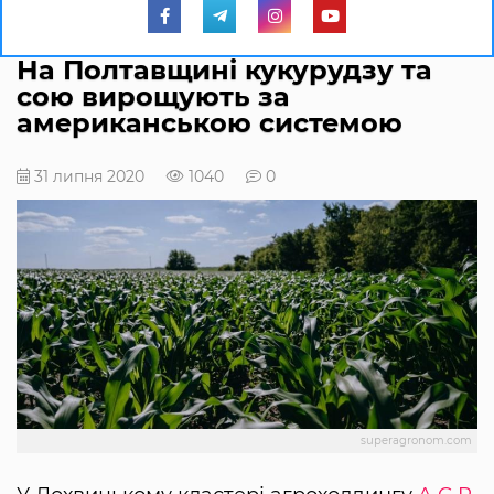
На Полтавщині кукурудзу та
сою вирощують за
американською системою
31 липня 2020
1040
0
superagronom.com