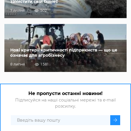
захистити свій бізнес
7 липня
502
Нові критерії критичності підприємств — що це
означає для агробізнесу
8 липня
1 581
Не пропусти останні новини!
Підписуйся на наші соціальні мережі та e-mail
розсилку.