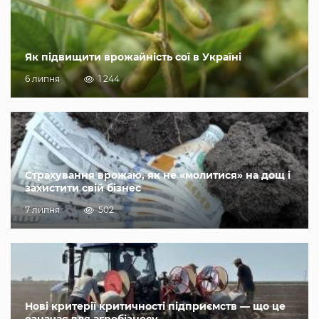
Як підвищити врожайність сої в Україні
6 липня
1 244
Страхування врожаю, як не «молитися» на дощ і
захистити свій бізнес
7 липня
502
Нові критерії критичності підприємств — що це
означає для агробізнесу