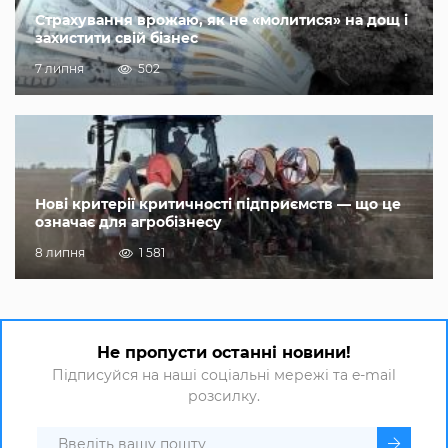
Страхування врожаю, як не «молитися» на дощ і
захистити свій бізнес
7 липня
502
Нові критерії критичності підприємств — що це
означає для агробізнесу
8 липня
1 581
Не пропусти останні новини!
Підписуйся на наші соціальні мережі та e-mail
розсилку.