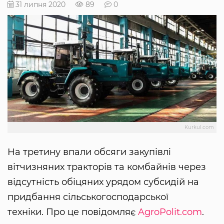
31 липня 2020
89
0
Kurkul.com
На третину впали обсяги закупівлі
вітчизняних тракторів та комбайнів через
відсутність обіцяних урядом субсидій на
придбання сільськогосподарської
техніки. Про це повідомляє
AgroPolit.com
.