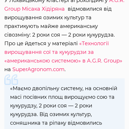
У Лохвицькому кластері агрохолдингу
A.G.R.
Group
Місака Хідіряна
відмовилися від
вирощування озимих культур та
практикують майже американську
сівозміну: 2 роки соя — 2 роки кукурудза.
Про це йдеться у матеріалі
«Технології
вирощування сої та кукурудзи за
«американською системою» в A.G.R. Group»
на
SuperAgronom.com
.
«Маємо двопільну систему, на основній
масі посівних площ вирощуємо сою та
кукурудзу, 2 роки соя — 2 роки
кукурудза. Від озимих культур,
соняшника та ріпаку відмовились