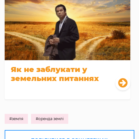
Як не заблукати у
земельних питаннях
#земля
#оренда землі