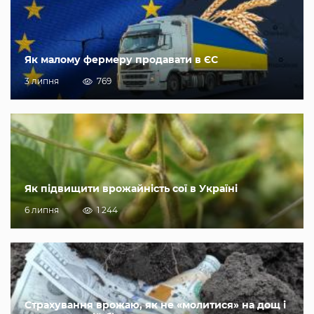
Як малому фермеру продавати в ЄС
3 липня
769
Як підвищити врожайність сої в Україні
6 липня
1 244
Страхування врожаю, як не «молитися» на дощ і