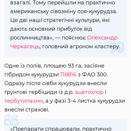
взагалі. Тому перейшли на практично
американську сівозміну соя-кукурудза.
Це дві наші стратегічні культури, які
дають основний прибуток від
рослинництва», — пояснює
Олександр
Черкасець
, головний агроном кластеру.
Одне із полів, площею 93 га, засіяне
гібридом кукурудзи
П8816
з ФАО 300.
Одразу після сівби кукурудзи внесли
ґрунтові гербіциди із д.р.
ацетохлор
і
тербутилазин
, а у фазі 3-4 листка кукурудзи
внесли страхові.
«Препарати спрацювали, практично