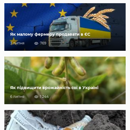
Як малому фермеру продавати в ЄС
3 липня
769
Як підвищити врожайність сої в Україні
6 липня
1 244