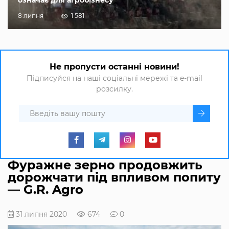
8 липня
1 581
Не пропусти останні новини!
Підписуйся на наші соціальні мережі та e-mail
розсилку.
Фуражне зерно продовжить
дорожчати під впливом попиту
— G.R. Agro
31 липня 2020
674
0