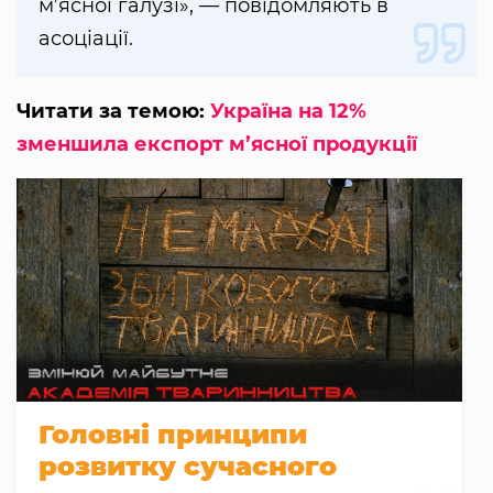
м’ясної галузі», — повідомляють в
асоціації.
Читати за темою:
Україна на 12%
зменшила експорт м’ясної продукції
Головні принципи
розвитку сучасного