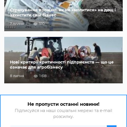
Страхування врожаю, як не «молитися» на дощ і
захистити свій бізнес
7 липня
510
Нові критерії критичності підприємств — що це
означає для агробізнесу
8 липня
1 618
Не пропусти останні новини!
Підписуйся на наші соціальні мережі та e-mail
розсилку.