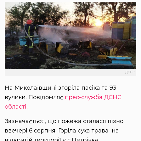
ДСНС
На Миколаївщині згоріла пасіка та 93
вулики. Повідомляє
прес-служба ДСНС
області.
Зазначається, що пожежа сталася пізно
ввечері 6 серпня. Горіла суха трава на
відкритій території у с.Петрівка