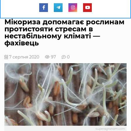
Мікориза допомагає рослинам
протистояти стресам в
нестабільному кліматі —
фахівець
7 серпня 2020
97
0
superagronom.com