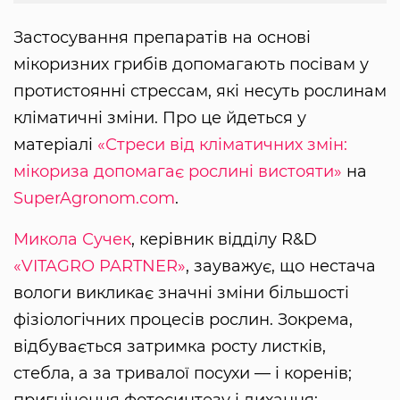
Застосування препаратів на основі
мікоризних грибів допомагають посівам у
протистоянні стрессам, які несуть рослинам
кліматичні зміни. Про це йдеться у
матеріалі
«Стреси від кліматичних змін:
мікориза допомагає рослині вистояти»
на
SuperAgronom.com
.
Микола Сучек
, керівник відділу R&D
«VITAGRO PARTNER»
, зауважує, що нестача
вологи викликає значні зміни більшості
фізіологічних процесів рослин. Зокрема,
відбувається затримка росту листків,
стебла, а за тривалої посухи — і коренів;
пригнічення фотосинтезу і дихання;