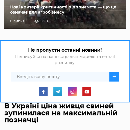
Нові критерії критичності підприємств — що це
означає для агробізнесу
8 липня
1 618
Не пропусти останні новини!
Підписуйся на наші соціальні мережі та e-mail
розсилку.
В Україні ціна живця свиней
зупинилася на максимальній
позначці