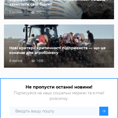
захистити свій бізнес
7 липня
510
Нові критерії критичності підприємств — що це
означає для агробізнесу
8 липня
1 618
Не пропусти останні новини!
Підписуйся на наші соціальні мережі та e-mail
розсилку.