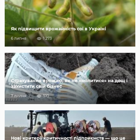
Як підвищити врожайність сої в Україні
6 липня
1 273
Страхування врожаю, як не «молитися» на дощ і
захистити свій бізнес
7 липня
510
Нові критерії критичності підприємств — що це