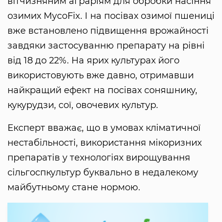
вітчизняним аграріям для обробки насіння
озимих MycoFix. І на посівах озимої пшениці
вже встановлено підвищення врожайності
завдяки застосуванню препарату на рівні
від 18 до 22%. На ярих культурах його
використовують вже давно, отримавши
найкращий ефект на посівах соняшнику,
кукурудзи, сої, овочевих культур.
Експерт вважає, що в умовах кліматичної
нестабільності, використання мікоризних
препаратів у технологіях вирощування
сільгоспкультур буквально в недалекому
майбутньому стане нормою.