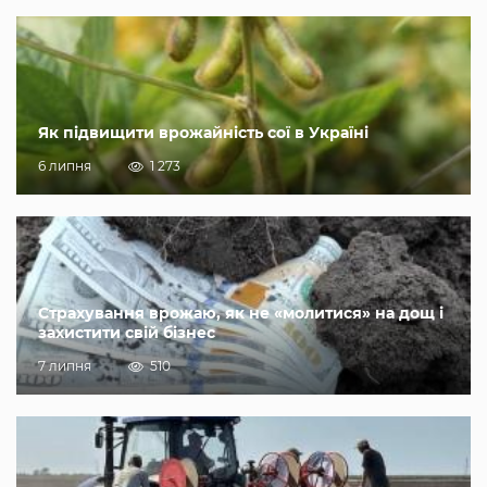
Як підвищити врожайність сої в Україні
6 липня
1 273
Страхування врожаю, як не «молитися» на дощ і
захистити свій бізнес
7 липня
510