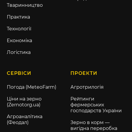
Тваринництво
Практика
Технології
Економіка
Логістика
СЕРВІСИ
ПРОЕКТИ
Погода (MeteoFarm)
Агротрилогія
Ціни на зерно
Рейтинги
(Zernotorg.ua)
фермерських
господарств України
Агроаналітика
(Феодал)
Зерно в корм —
вигідна переробка