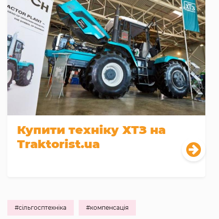
Купити техніку ХТЗ на
Traktorist.ua
#сільгосптехніка
#компенсація