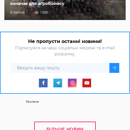
означає для агробізнесу
8 липня
1 618
Не пропусти останні новини!
Підписуйся на наші соціальні мережі та e-mail
розсилку.
Реклама
БІЛЬШЕ НОВИН