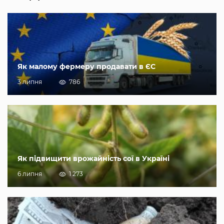
Як малому фермеру продавати в ЄС
3 липня
786
Як підвищити врожайність сої в Україні
6 липня
1 273