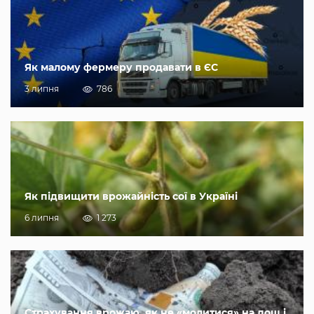
Як малому фермеру продавати в ЄС
3 липня
786
Як підвищити врожайність сої в Україні
6 липня
1 273
Страхування врожаю, як не «молитися» на дощ і