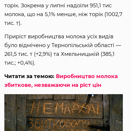
торік. Зокрема у липні надоїли 951,1 тис
молока, що на 5,1% менше, ніж торік (1002,7
тис. т).
Приріст виробництва молока усіх видів
було відмічено у Тернопільській області —
261,5 тис. т (+2,9%) та Хмельницькій (385,1
тис.; +0,4%).
Читати за темою:
Виробництво молока
збиткове, незважаючи на ріст цін