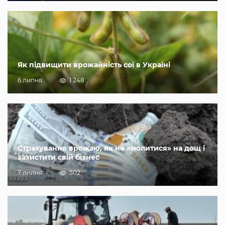
Як підвищити врожайність сої в Україні
6 липня
1 248
Страхування врожаю, як не «молитися» на дощ і
захистити свій бізнес
7 липня
502