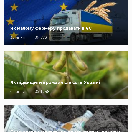
Як малому фермеру продавати в ЄС
3 липня
773
Як підвищити врожайність сої в Україні
6 липня
1 248
Страхування врожаю, як не «молитися» на дощ і