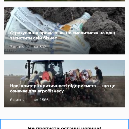
Страхування врожаю, як не «молитися» на дощ і
захистити свій бізнес
7 липня
502
Нові критерії критичності підприємств — що це
означає для агробізнесу
8 липня
1 586
Не пропусти останні новини!