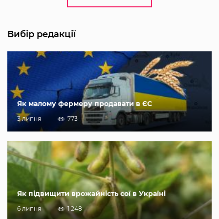
Вибір редакції
Як малому фермеру продавати в ЄС
3 липня
773
Як підвищити врожайність сої в Україні
6 липня
1 248