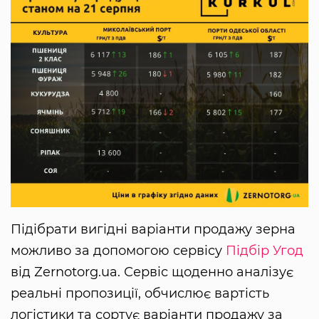
Підібрати вигідні варіанти продажу зерна
можливо за допомогою сервісу
Підбір Угод
від Zernotorg.ua. Сервіс щоденно аналізує
реальні пропозиції, обчислює вартість
логістики та сортує варіанти продажу за