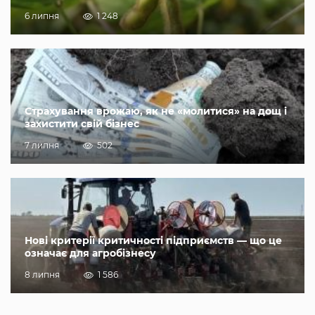
6 липня
1 248
Страхування врожаю, як не «молитися» на дощ і
захистити свій бізнес
7 липня
502
Нові критерії критичності підприємств — що це
означає для агробізнесу
8 липня
1 586