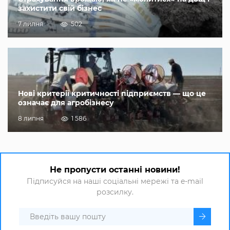
захистити свій бізнес
7 липня
502
Нові критерії критичності підприємств — що це
означає для агробізнесу
8 липня
1 586
Не пропусти останні новини!
Підписуйся на наші соціальні мережі та e-mail
розсилку.