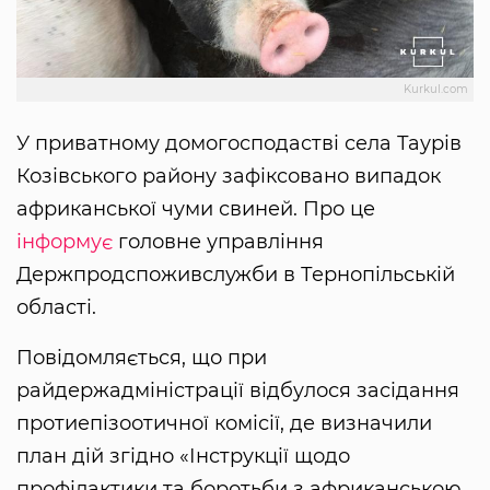
Kurkul.com
У приватному домогосподастві села Таурів
Козівського району зафіксовано випадок
африканської чуми свиней. Про це
інформує
головне управління
Держпродспоживслужби в Тернопільській
області.
Повідомляється, що при
райдержадміністрації відбулося засідання
протиепізоотичної комісії, де визначили
план дій згідно «Інструкції щодо
профілактики та боротьби з африканською