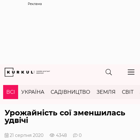
Реклама
ВСІ
УКРАЇНА
САДІВНИЦТВО
ЗЕМЛЯ
СВІТ
Урожайність сої зменшилась
удвічі
21 серпня 2020
4348
0