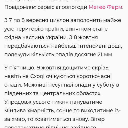
Повідомляє сервіс агропогоди
Метео Фарм
.
З 7 по 8 вересня циклон заполонить майже
усю територію країни, винятком стане
східна частина України. З 8 жовтня
передбачаються найбільш інтенсивні дощі,
подекуди кількість опадів досягне 21 мм.
У п’ятницю, 9 жовтня дощитиме скрізь,
навіть на Сході очікуються короткочасні
опади. Можливі несуттєві опади у суботу в
південних та центральних областях.
Упродовж усього тижня пануватиме
мінлива хмарність, сонце то виходитиме із-
за хмар, то ховатиметься знову. Вітер
переважатиме північно-західного,