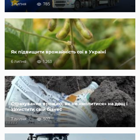
3 липня
785
Як підвищити врожайність сої в Україні
6 липня
1 263
Страхування врожаю, як не «молитися» на дощ і
захистити свій бізнес
7 липня
507