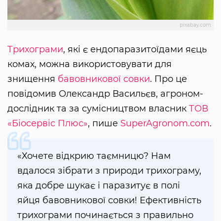
pixabay.com
Трихограми
, які є ендопаразитоїдами яєць
комах, можна використовувати для
знищення
бавовникової совки
. Про це
повідомив Олександр Васильєв, агроном-
дослідник та за сумісництвом власник
ТОВ
«Біосервіс Плюс»
, пише
SuperAgronom.com
.
«Хочете відкрию таємницю? Нам
вдалося зібрати з природи трихограму,
яка добре шукає і паразитує в полі
яйця бавовникової совки! Ефективність
трихограми починається з правильно