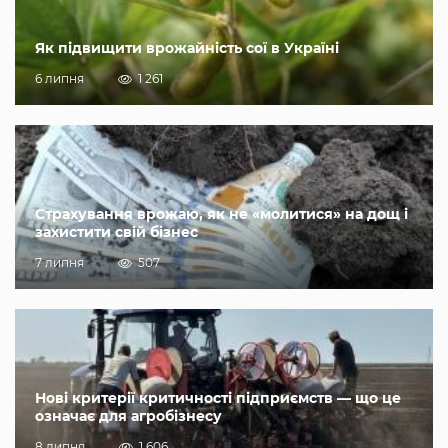
Як підвищити врожайність сої в Україні
6 липня
1 261
Страхування врожаю, як не «молитися» на дощ і
захистити свій бізнес
7 липня
507
Нові критерії критичності підприємств — що це
означає для агробізнесу
8 липня
1 606