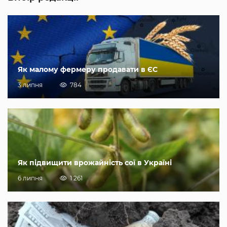
Як малому фермеру продавати в ЄС
3 липня
784
Як підвищити врожайність сої в Україні
6 липня
1 261