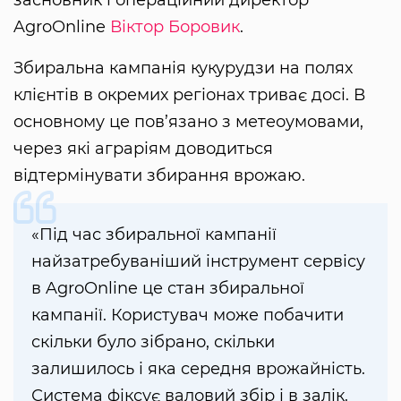
засновник і операційний директор
AgroOnline
Віктор Боровик
.
Збиральна кампанія кукурудзи на полях
клієнтів в окремих регіонах триває досі. В
основному це пов’язано з метеоумовами,
через які аграріям доводиться
відтермінувати збирання врожаю.
«Під час збиральної кампанії
найзатребуваніший інструмент сервісу
в AgroOnline це стан збиральної
кампанії. Користувач може побачити
скільки було зібрано, скільки
залишилось і яка середня врожайність.
Система фіксує валовий збір і в залік.