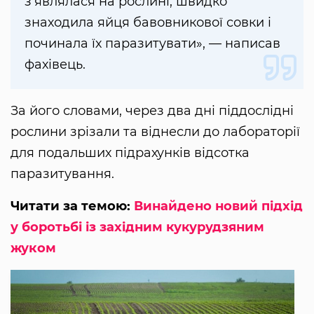
з’являлася на рослині, швидко
знаходила яйця бавовникової совки і
починала їх паразитувати», — написав
фахівець.
За його словами, через два дні піддослідні
рослини зрізали та віднесли до лабораторії
для подальших підрахунків відсотка
паразитування.
Читати за темою:
Винайдено новий підхід
у боротьбі із західним кукурудзяним
жуком