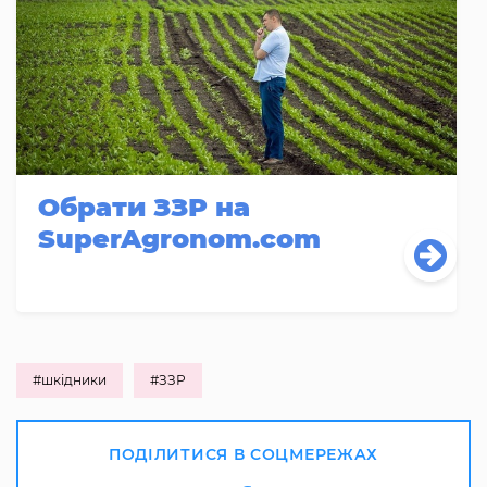
Обрати ЗЗР на
SuperAgronom.com
#шкідники
#ЗЗР
ПОДІЛИТИСЯ В СОЦМЕРЕЖАХ