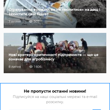
Страхування врожаю, як не «молитися» на дощ і
захистити свій бізнес
7 липня
507
Нові критерії критичності підприємств — що це
означає для агробізнесу
8 липня
1 606
Не пропусти останні новини!
Підписуйся на наші соціальні мережі та e-mail
розсилку.