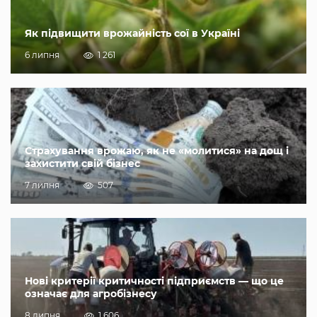
Як підвищити врожайність сої в Україні
6 липня
1 261
Страхування врожаю, як не «молитися» на дощ і
захистити свій бізнес
7 липня
507
Нові критерії критичності підприємств — що це
означає для агробізнесу
8 липня
1 606