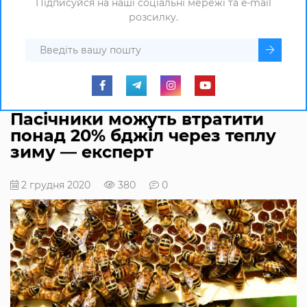
Підписуйся на наші соціальні мережі та e-mail
розсилку.
Пасічники можуть втратити
понад 20% бджіл через теплу
зиму — експерт
2 грудня 2020
380
0