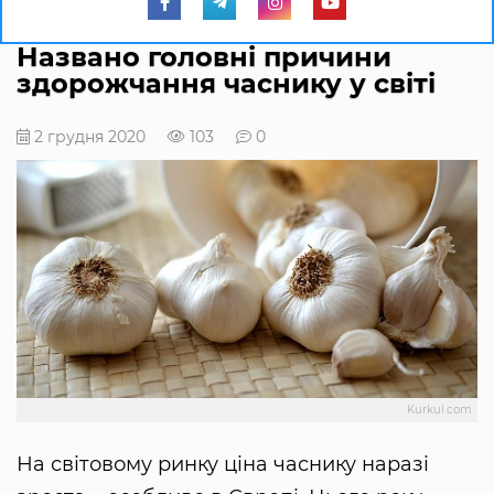
Названо головні причини
здорожчання часнику у світі
2 грудня 2020
103
0
Kurkul.com
На світовому ринку ціна часнику наразі