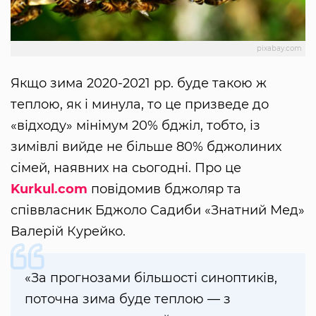
pixabay.com
Якщо зима 2020-2021 рр. буде такою ж
теплою, як і минула, то це призведе до
«відходу» мінімум 20% бджіл, тобто, із
зимівлі вийде не більше 80% бджолиних
сімей, наявних на сьогодні. Про це
Kurkul.com
повідомив бджоляр та
співвласник Бджоло Садиби «Знатний Мед»
Валерій Курейко.
«За прогнозами більшості синоптиків,
поточна зима буде теплою — з