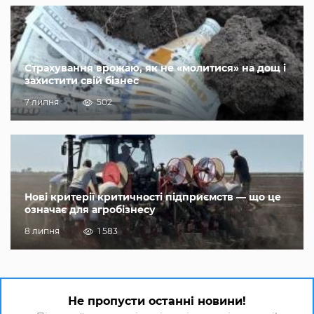
Страхування врожаю, як не «молитися» на дощ і
захистити свій бізнес
7 липня
502
Нові критерії критичності підприємств — що це
означає для агробізнесу
8 липня
1 583
Не пропусти останні новини!