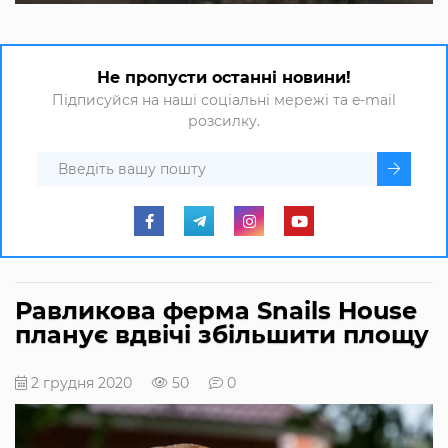
Не пропусти останні новини!
Підписуйся на наші соціальні мережі та e-mail
розсилку.
Равликова ферма Snails House
планує вдвічі збільшити площу
2 грудня 2020
50
0