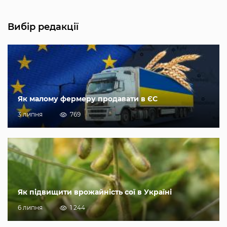
Вибір редакції
Як малому фермеру продавати в ЄС
3 липня
769
Як підвищити врожайність сої в Україні
6 липня
1 244