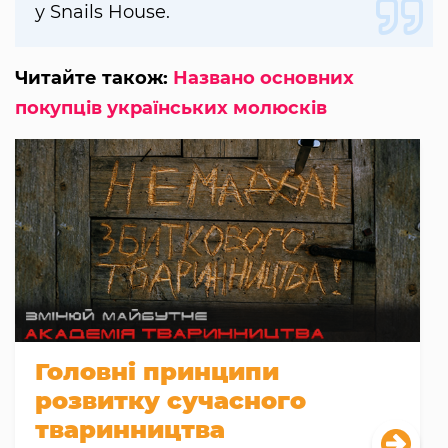
у Snails House.
Читайте також:
Названо основних
покупців українських молюсків
Головні принципи
розвитку сучасного
тваринництва