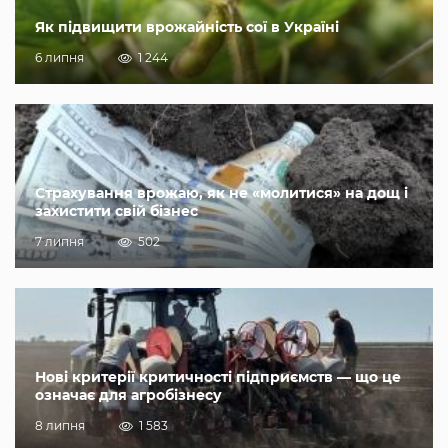
Як підвищити врожайність сої в Україні
6 липня
1 244
Страхування врожаю, як не «молитися» на дощ і
захистити свій бізнес
7 липня
502
Нові критерії критичності підприємств — що це
означає для агробізнесу
8 липня
1 583