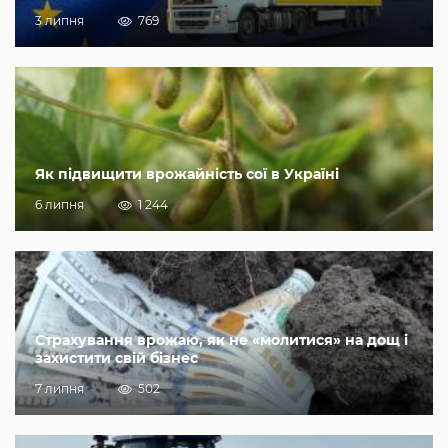
3 липня
769
Як підвищити врожайність сої в Україні
6 липня
1 244
Страхування врожаю, як не «молитися» на дощ і
захистити свій бізнес
7 липня
502