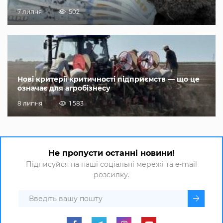
7 липня
502
Нові критерії критичності підприємств — що це
означає для агробізнесу
8 липня
1 583
Не пропусти останні новини!
Підписуйся на наші соціальні мережі та e-mail
розсилку.