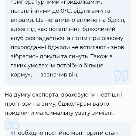
температурними «гойдалками»,
потепліннями до 0°C, відлигами та
вітрами. Це негативно вплине на бджіл,
адже під час потепління бджолиний
клуб розпадається, а потім при різкому
похолоданні бджоли не встигають знов
зібратись докупи та гинуть. Також в
таких умовах їм потрібно більше
корму», — зазначив він.
На думку експерта, враховуючи невтішні
прогнози на зиму, бджолярам варто
приділити максимальну увагу зимівлі.
«Необхідно постійно моніторити стан