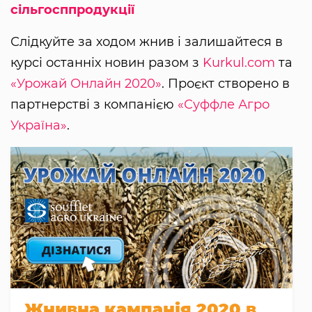
сільгосппродукції
Слідкуйте за ходом жнив і залишайтеся в
курсі останніх новин разом з
Kurkul.com
та
«Урожай Онлайн 2020»
. Проєкт створено в
партнерстві з компанією
«Суффле Агро
Україна»
.
Жнивна кампанія 2020 в