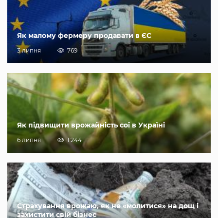
Як малому фермеру продавати в ЄС
3 липня
769
Як підвищити врожайність сої в Україні
6 липня
1 244
Страхування врожаю, як не «молитися» на дощ і
захистити свій бізнес