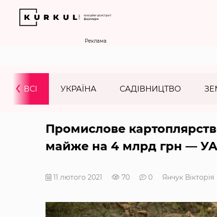
Реклама
‹
ВСІ
УКРАЇНА
САДІВНИЦТВО
ЗЕ
Промислове картоплярст
майже на 4 млрд грн — У
11 лютого 2021
70
0
Янчук Вікторія