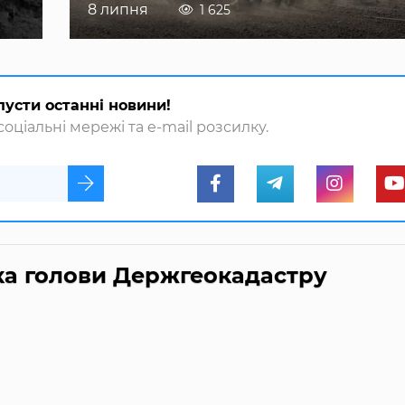
8 липня
1 625
пусти останні новини!
оціальні мережі та e-mail розсилку.
ка голови Держгеокадастру