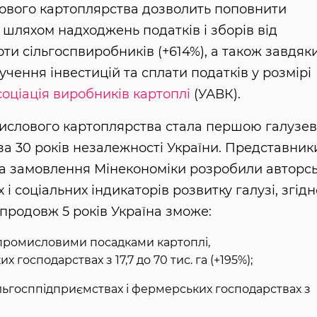
ового картоплярства дозволить поповнити
шляхом надходжень податків і зборів від
боти сільгоспвиробників (+614%), а також завдяк
ення інвестицій та сплати податків у розмірі
соціація виробників картоплі
(УАВК).
ислового картоплярства стала першою галузе
 30 років незалежності України. Представник
 на замовлення Мінекономіки розробили авторс
 соціальних індикаторів розвитку галузі, згідн
продовж 5 років Україна зможе:
д промисловими посадками картоплі,
 господарствах з 17,7 до 70 тис. га (+195%);
льгосппідприємствах і фермерських господарствах з