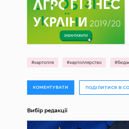
#картопля
#картоплярство
#бюдж
КОМЕНТУВАТИ
ПОДІЛИТИСЯ В С
Вибір редакції