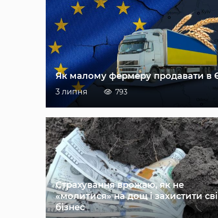
Як малому фермеру продавати в 
3 липня
793
Страхування врожаю, як не
«молитися» на дощ і захистити св
бізнес