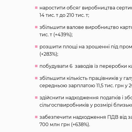
наростити обсяг виробництва сертифі
14 тис. т до 210 тис. т;
збільшити валове виробництво карто
тис. т (+439%);
розшити площі на зрошенні під пром
(+283%);
побудувати 6 заводів із переробки к
збільшити кількість працівників у галуз
середньою зарплатою 11,5 тис. грн у 2021
здійснити надходження податків і зборі
сільгоспвиробників у розмірі близько 
забезпечити надходження ПДВ від зал
700 млн грн (+638%).