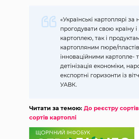
«Українські картоплярі за
прогодувати свою країну і
картоплею, так і продукт
картопляним пюре/пласті
інноваційними картопле- 
детінізація економіки, на
експортні горизонти із віт
УАВК.
Читати за темою:
До реєстру сортів
сортів картоплі