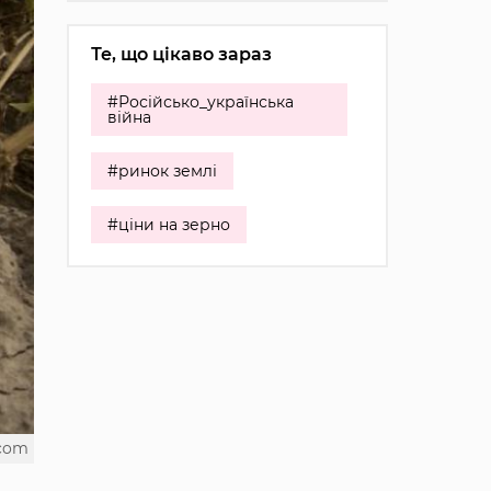
Те, що цікаво зараз
#Російсько_українська
війна
#ринок землі
#ціни на зерно
.com