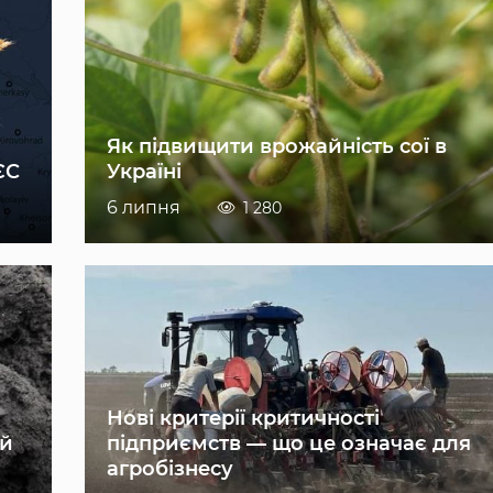
Як підвищити врожайність сої в
ЄС
Україні
6 липня
1 280
Нові критерії критичності
ій
підприємств — що це означає для
агробізнесу