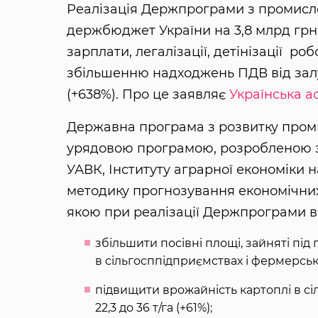
Реалізація Держпрограми з промисл
держбюджет України на 3,8 млрд грн 
зарплати, легалізації, детінізації ро
збільшенню надходжень ПДВ від залуч
(+638%). Про це заявляє
Українська а
Державна програма з розвитку пром
урядовою програмою, розробленою за
УАВК, Інституту аграрної економіки
методику прогнозування економічних і
якою при реалізації Держпрограми в
збільшити посівні площі, зайняті пі
в сільгосппідприємствах і фермерських
підвищити врожайність картоплі в сі
22,3 до 36 т/га (+61%);