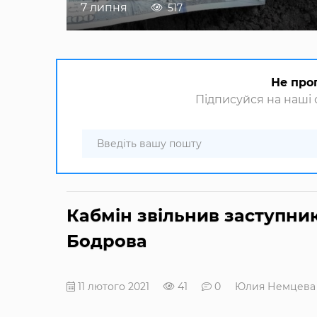
7 липня
517
Не про
Підписуйся на наші с
Кабмін звільнив заступни
Бодрова
11 лютого 2021
41
0
Юлия Немцева