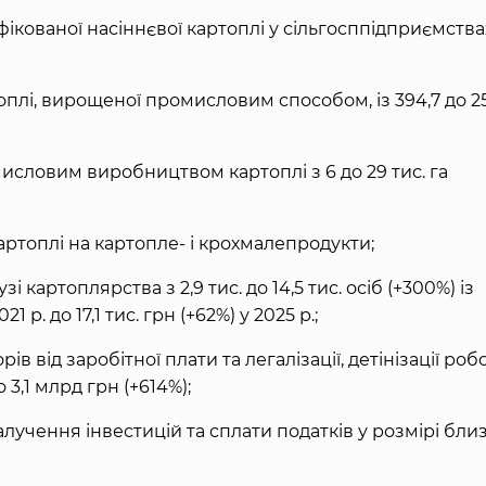
кованої насіннєвої картоплі у сільгосппідприємствах
плі, вирощеної промисловим способом, із 394,7 до 2
исловим виробництвом картоплі з 6 до 29 тис. га
артоплі на картопле- і крохмалепродукти;
і картоплярства з 2,9 тис. до 14,5 тис. осіб (+300%) із
 р. до 17,1 тис. грн (+62%) у 2025 р.;
в від заробітної плати та легалізації, детінізації роб
3,1 млрд грн (+614%);
учення інвестицій та сплати податків у розмірі бли