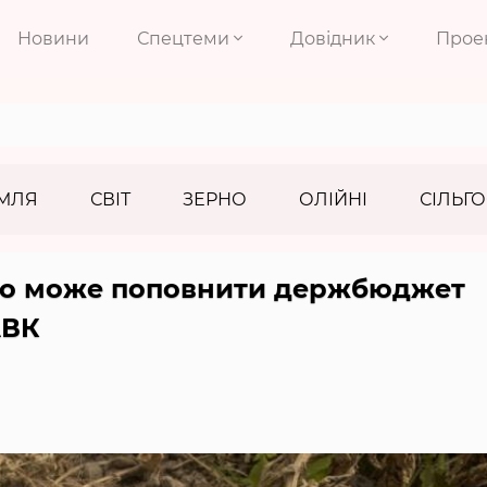
Новини
Спецтеми
Довідник
Прое
МЛЯ
СВІТ
ЗЕРНО
ОЛІЙНІ
СІЛЬГО
во може поповнити держбюджет
АВК