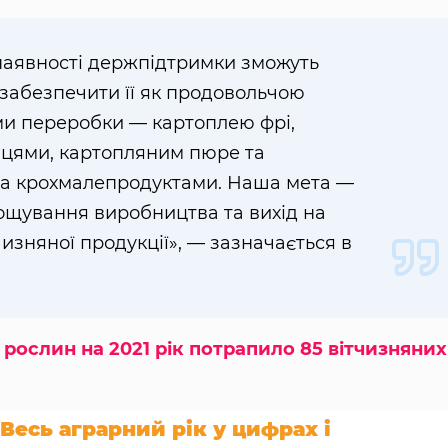
 наявності держпідтримки зможуть
 забезпечити її як продовольчою
ами переробки — картоплею фрі,
вцями, картопляним пюре та
та крохмалепродуктами. Наша мета —
рощування виробництва та вихід на
чизняної продукції», — зазначається в
 рослин на 2021 рік потрапило 85 вітчизняних
Весь аграрний рік у цифрах і