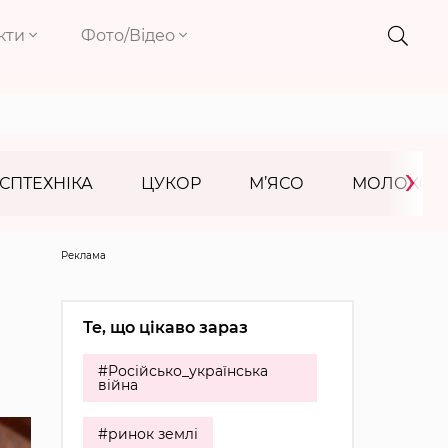
кти
Фото/Відео
›
СПТЕХНІКА
ЦУКОР
М’ЯСО
МОЛОКО
Реклама
Те, що цікаво зараз
#Російсько_українська
війна
#ринок землі