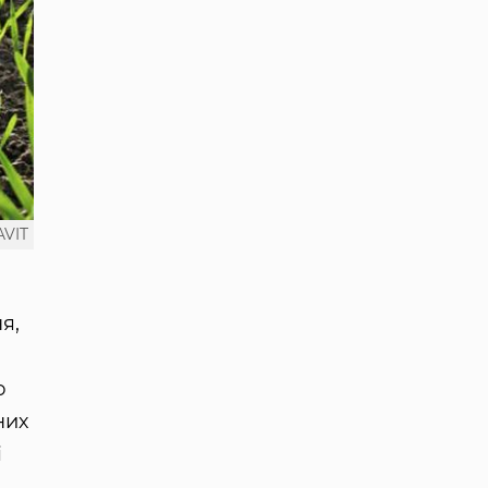
VIT
я,
ю
них
і