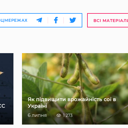
ОЦМЕРЕЖАХ
ВСІ МАТЕРІАЛ
Як підвищити врожайність сої в
ЄС
Україні
6 липня
1 273