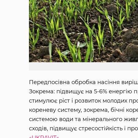
Передпосівна обробка насіння виріш
Зокрема: підвищує на 5-6% енергію п
стимулює ріст і розвиток молодих пр
кореневу систему, зокрема, бічні ко
системою води та мінерального живле
сходів, підвищує стресостійкість і п
«UKRAVIT»
.