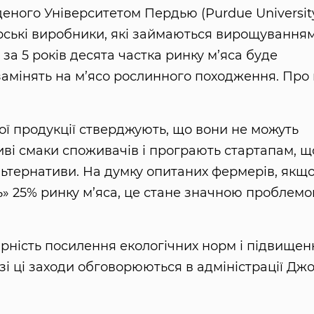
еного Університетом Пердью (Purdue University
рські виробники, які займаються вирощування
за 5 років десята частка ринку м’яса буде
замінять на м’ясо рослинного походження. Про
ї продукції стверджують, що вони не можуть
ві смаки споживачів і програють стартапам, щ
льтернативи. На думку опитаних фермерів, якщ
ь» 25% ринку м’яса, це стане значною проблем
рність посилення екологічних норм і підвищен
зі ці заходи обговорюються в адміністрації Дж