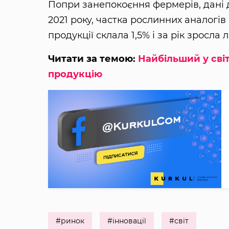
Попри занепокоєння фермерів, дані д
2021 року, частка рослинних аналогів
продукції склала 1,5% і за рік зросла 
Читати за темою:
Найбільший у сві
продукцію
#ринок
#інновації
#світ