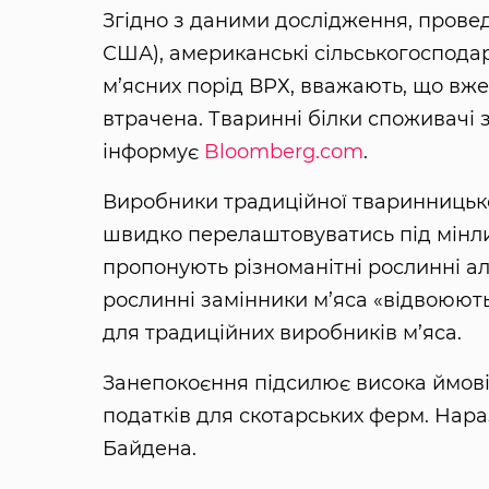
Згідно з даними дослідження, провед
США), американські сільськогоспода
м’ясних порід ВРХ, вважають, що вже 
втрачена. Тваринні білки споживачі 
інформує
Bloomberg.com
.
Виробники традиційної тваринницько
швидко перелаштовуватись під мінли
пропонують різноманітні рослинні а
рослинні замінники м’яса «відвоюют
для традиційних виробників м’яса.
Занепокоєння підсилює висока ймові
податків для скотарських ферм. Нара
Байдена.