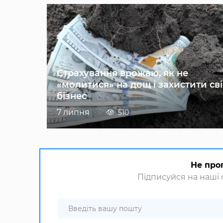
Страхування врожаю, як не
«молитися» на дощ і захистити св
бізнес
7 липня
510
Не про
Підписуйся на наші с