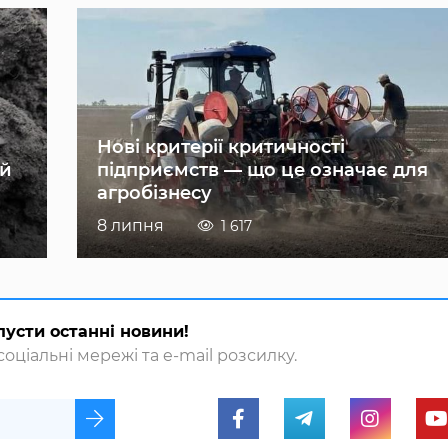
Нові критерії критичності
ій
підприємств — що це означає для
агробізнесу
8 липня
1 617
пусти останні новини!
оціальні мережі та e-mail розсилку.