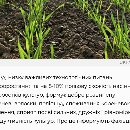
UKRA
ує низку важливих технологічних питань.
роростання та на 8-10% польову схожість насінн
оростків культур, формує добре розвинену
реневі волоски, поліпшує споживання коренево
ння, сприяє появі сильних, дружніх і рівномір
родуктивність культур. Про це інформують фахівц