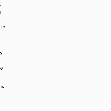
,
м
 це
о
о
ою
ня
о