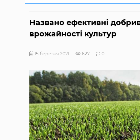
Названо ефективні добрив
врожайності культур
15 березня 2021
627
0