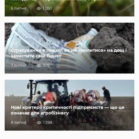
6 липня
1 260
Страхування врожаю, як не «молитися» на дощ і
захистити свій бізнес
7 липня
506
Нові критерії критичності підприємств — що це
означає для агробізнесу
8 липня
1 598