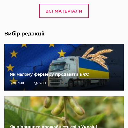
ВСІ МАТЕРІАЛИ
Вибір редакції
Як малому фермеру продавати в ЄС
3 липня
780
Як підвищити врожайність сої в Україні