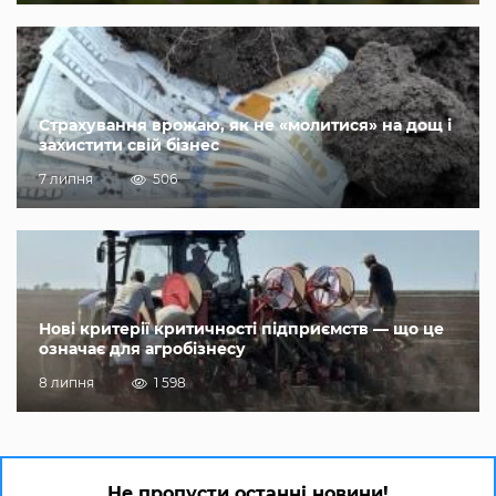
Страхування врожаю, як не «молитися» на дощ і
захистити свій бізнес
7 липня
506
Нові критерії критичності підприємств — що це
означає для агробізнесу
8 липня
1 598
Не пропусти останні новини!