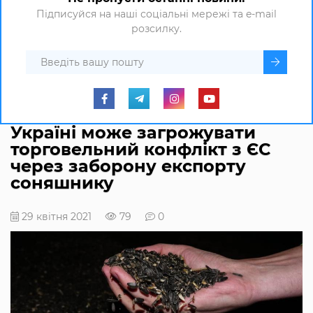
Підписуйся на наші соціальні мережі та e-mail
розсилку.
Україні може загрожувати
торговельний конфлікт з ЄС
через заборону експорту
соняшнику
29 квітня 2021
79
0