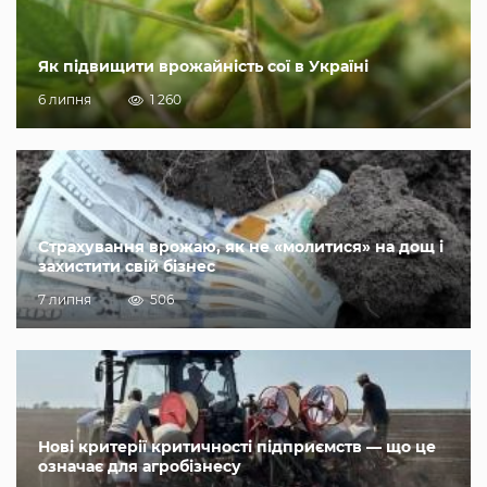
Як підвищити врожайність сої в Україні
6 липня
1 260
Страхування врожаю, як не «молитися» на дощ і
захистити свій бізнес
7 липня
506
Нові критерії критичності підприємств — що це
означає для агробізнесу