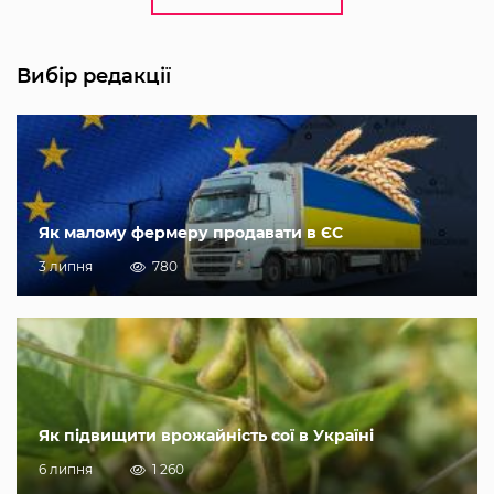
Вибір редакції
Як малому фермеру продавати в ЄС
3 липня
780
Як підвищити врожайність сої в Україні
6 липня
1 260