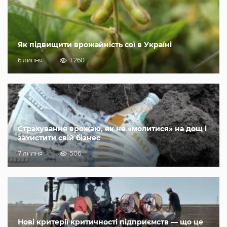
Як підвищити врожайність сої в Україні
6 липня
1 260
Страхування врожаю, як не «молитися» на дощ і
захистити свій бізнес
7 липня
506
Нові критерії критичності підприємств — що це