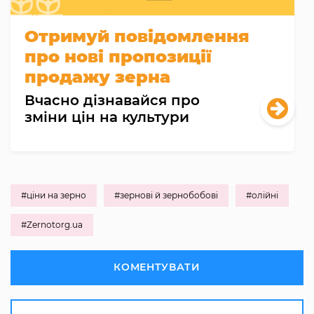
Отримуй повідомлення
про нові пропозиції
продажу зерна
Вчасно дізнавайся про
зміни цін на культури
#ціни на зерно
#зернові й зернобобові
#олійні
#Zernotorg.ua
КОМЕНТУВАТИ