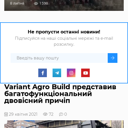
8 липня
1 598
Не пропусти останні новини!
Підписуйся на наші соціальні мережі та e-mail
розсилку.
Variant Agro Build представив
багатофункціональний
двовісний причіп
29 квітня 2021
72
0