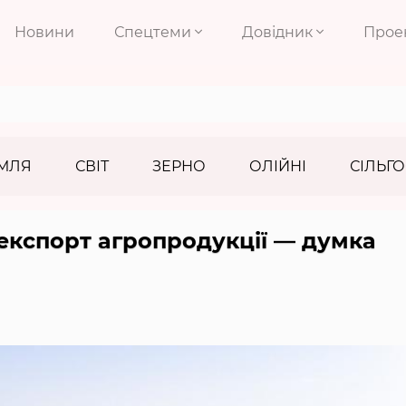
Новини
Спецтеми
Довідник
Прое
МЛЯ
СВІТ
ЗЕРНО
ОЛІЙНІ
СІЛЬГО
 експорт агропродукції — думка