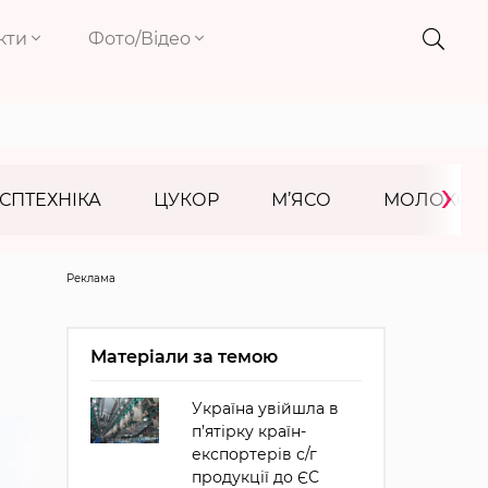
кти
Фото/Відео
›
СПТЕХНІКА
ЦУКОР
М’ЯСО
МОЛОКО
Реклама
Матеріали за темою
Україна увійшла в
п’ятірку країн-
експортерів с/г
продукції до ЄС