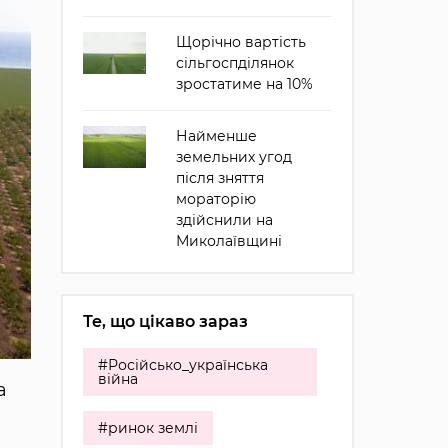
Щорічно вартість
сільгоспділянок
зростатиме на 10%
Найменше
земельних угод
після зняття
мораторію
здійснили на
Миколаївщині
Те, що цікаво зараз
#Російсько_українська
війна
а
#ринок землі