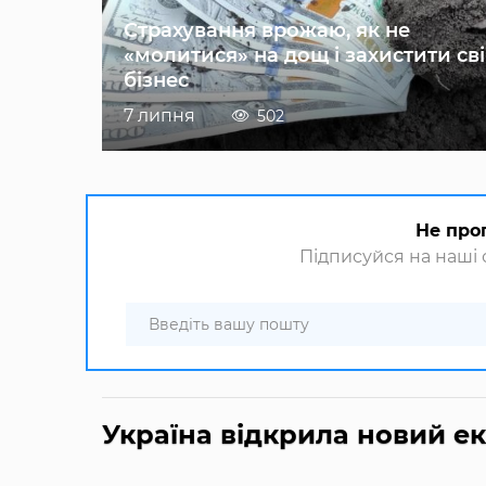
Страхування врожаю, як не
«молитися» на дощ і захистити св
бізнес
7 липня
502
Не про
Підписуйся на наші с
Україна відкрила новий е