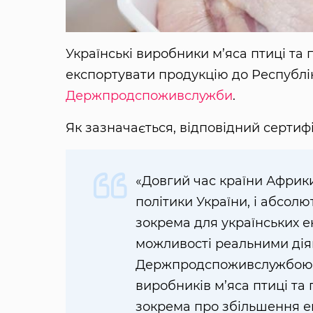
Українські виробники м’яса птиці та
експортувати продукцію до Республі
Держпродспоживслужби
.
Як зазначається, відповідний сертиф
«Довгий час країни Африк
політики України, і абсолю
зокрема для українських е
можливості реальними діям
Держпродспоживслужбою ві
виробників м’яса птиці та 
зокрема про збільшення ек