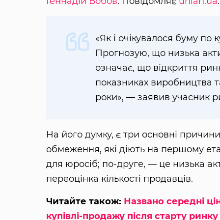
Геннадій Бобов
. Повідомляє
unian.ua
.
«Як і очікувалося буму по 
Прогнозую, що низька акти
означає, що відкриття рин
показниках виробництва т
роки», — заявив учасник р
На його думку, є три основні причини
обмеження, які діють на першому ет
для юросіб; по-друге, — це низька ак
переоцінка кількості продавців.
Читайте також:
Названо середні цін
купівлі-продажу після старту ринку