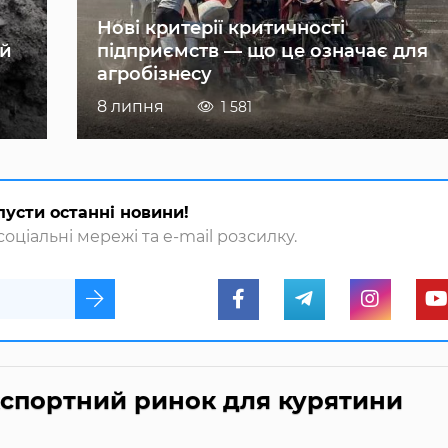
Нові критерії критичності
ій
підприємств — що це означає для
агробізнесу
8 липня
1 581
пусти останні новини!
оціальні мережі та e-mail розсилку.
кспортний ринок для курятини