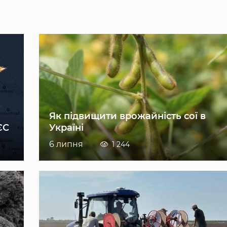
Як підвищити врожайність сої в
ЄС
Україні
6 липня
1 244