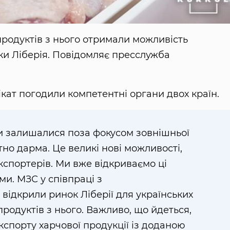
 продуктів з нього отримали можливість
ки Ліберія. Повідомляє пресслужба
ікат погодили компетентні органи двох країн.
и залишалися поза фокусом зовнішньої
тно дарма. Це великі нові можливості,
кспортерів. Ми вже відкриваємо ці
и. МЗС у співпраці з
дкрили ринок Ліберії для українських
продуктів з нього. Важливо, що йдеться,
спорту харчової продукції із доданою