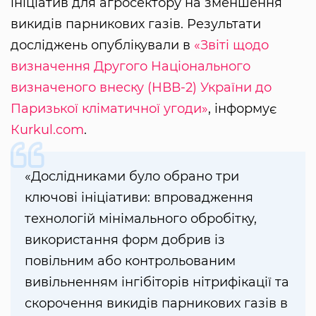
ініціатив для агросектору на зменшення
викидів парникових газів. Результати
досліджень опублікували в
«Звіті щодо
визначення Другого Національного
визначеного внеску (НВВ-2) України до
Паризької кліматичної угоди»
, інформує
Кurkul.com
.
«Дослідниками було обрано три
ключові ініціативи: впровадження
технологій мінімального обробітку,
використання форм добрив із
повільним або контрольованим
вивільненням інгібіторів нітрифікації та
скорочення викидів парникових газів в