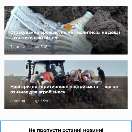
Страхування врожаю, як не «молитися» на дощ і
захистити свій бізнес
7 липня
506
Нові критерії критичності підприємств — що це
означає для агробізнесу
8 липня
1 598
Не пропусти останні новини!