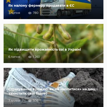
Як малому фермеру продавати в ЄС
3 липня
780
Як підвищити врожайність сої в Україні
6 липня
1 260
Страхування врожаю, як не «молитися» на дощ і
захистити свій бізнес
7 липня
506