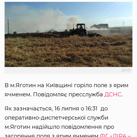
ДСНС
В м.Яготин на Київщині горіло поле з ярим
ячменем. Повідомляє пресслужба
ДСНС
.
Як зазначається, 16 липня о 16:31 до
оперативно-диспетчерської служби
м.Яготин надійшло повідомлення про
загоряння поля з ярим ячменем
ФГ «ЛІРА –