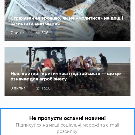
Страхування врожаю, як не «молитися» на дощ і
захистити свій бізнес
7 липня
506
Нові критерії критичності підприємств — що це
означає для агробізнесу
8 липня
1 598
Не пропусти останні новини!
Підписуйся на наші соціальні мережі та e-mail
розсилку.