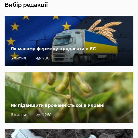
Вибір редакції
Як малому фермеру продавати в ЄС
3 липня
780
Як підвищити врожайність сої в Україні
6 липня
1 260