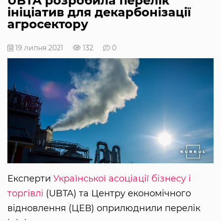
UBTA розробила перелік
ініціатив для декарбонізації
агросектору
19 липня 2021
132
0
Експерти
Української асоціації бізнесу і
торгівлі
(UBTA) та Центру економічного
відновлення (ЦЕВ) оприлюднили перелік