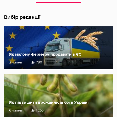
Вибір редакції
Як малому фермеру продавати в ЄС
3 липня
780
Як підвищити врожайність сої в Україні
6 липня
1 260