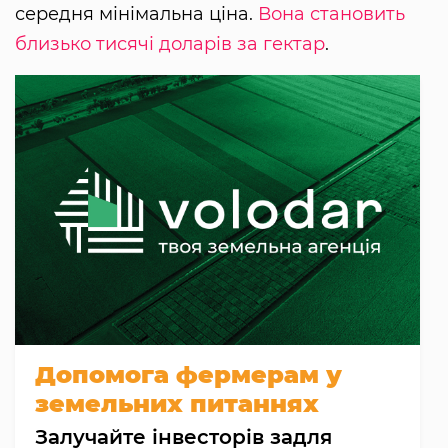
середня мінімальна ціна.
Вона становить
близько тисячі доларів за гектар
.
Допомога фермерам у
земельних питаннях
Залучайте інвесторів задля