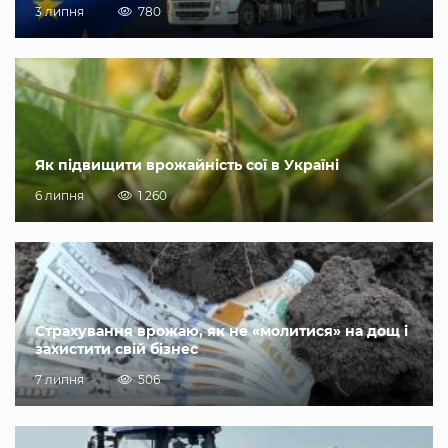
3 липня
780
Як підвищити врожайність сої в Україні
6 липня
1 260
Страхування врожаю, як не «молитися» на дощ і
захистити свій бізнес
7 липня
506