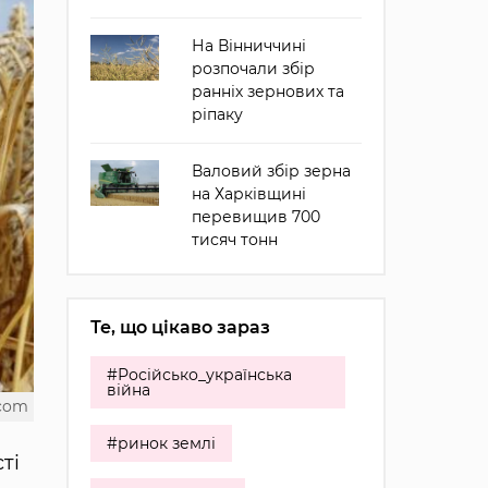
На Вінниччині
розпочали збір
ранніх зернових та
ріпаку
Валовий збір зерна
на Харківщині
перевищив 700
тисяч тонн
Те, що цікаво зараз
#Російсько_українська
війна
.com
#ринок землі
ті