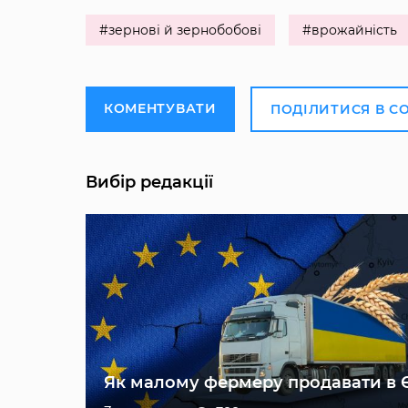
#зернові й зернобобові
#врожайність
КОМЕНТУВАТИ
ПОДІЛИТИСЯ В С
Вибір редакції
Як малому фермеру продавати в 