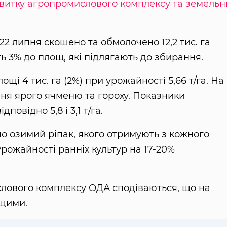
витку агропромислового комплексу та земельн
2 липня скошено та обмолочено 12,2 тис. га
ь 3% до площ, які підлягають до збирання.
щі 4 тис. га (2%) при урожайності 5,66 т/га. На
ня ярого ячменю та гороху. Показники
повідно 5,8 і 3,1 т/га.
но озимий ріпак, якого отримують з кожного
 урожайності ранніх культур на 17-20%
лового комплексу ОДА сподіваються, що на
ищими.