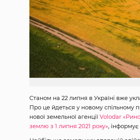
Станом на 22 липня в Україні вже укл
Про це йдеться у новому спільному п
нової земельної агенції
Volodar
«Рино
землю з 1 липня 2021 року»
, інформує