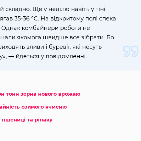
 складно. Ще у неділю навіть у тіні
гав 35-36 °C. На відкритому полі спека
. Однак комбайнери роботи не
шали якомога швидше все зібрати. Бо
иходять зливи і буревії, які несуть
, — йдеться у повідомленні.
н тонн зерна нового врожаю
айність озимого ячменю
 пшениці та ріпаку