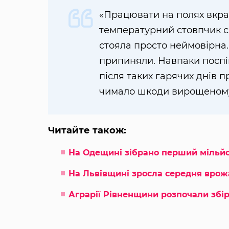
«Працювати на полях вкрай
температурний стовпчик ся
стояла просто неймовірна
припиняли. Навпаки поспі
після таких гарячих днів пр
чимало шкоди вирощеному»
Читайте також:
На Одещині зібрано перший мільйо
На Львівщині зросла середня врож
Аграрії Рівненщини розпочали збір