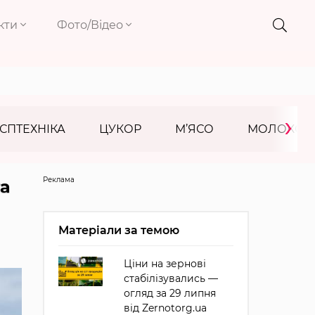
кти
Фото/Відео
›
СПТЕХНІКА
ЦУКОР
М’ЯСО
МОЛОКО
Реклама
га
Матеріали за темою
Ціни на зернові
стабілізувались —
огляд за 29 липня
від Zernotorg.ua