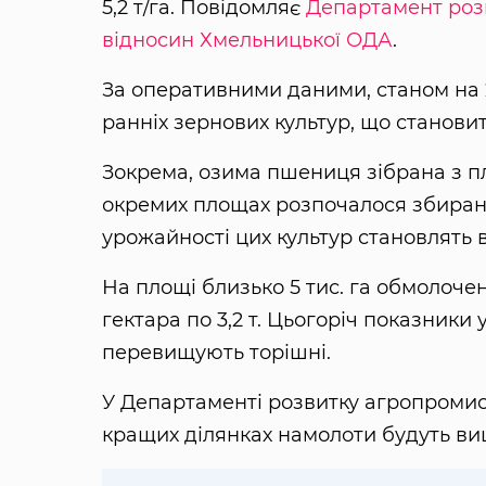
5,2 т/га. Повідомляє
Департамент роз
відносин Хмельницької ОДА
.
За оперативними даними, станом на 2
ранніх зернових культур, що становит
Зокрема, озима пшениця зібрана з пло
окремих площах розпочалося збиран
урожайності цих культур становлять від
На площі близько 5 тис. га обмолоче
гектара по 3,2 т. Цьогоріч показники
перевищують торішні.
У Департаменті розвитку агропромис
кращих ділянках намолоти будуть в