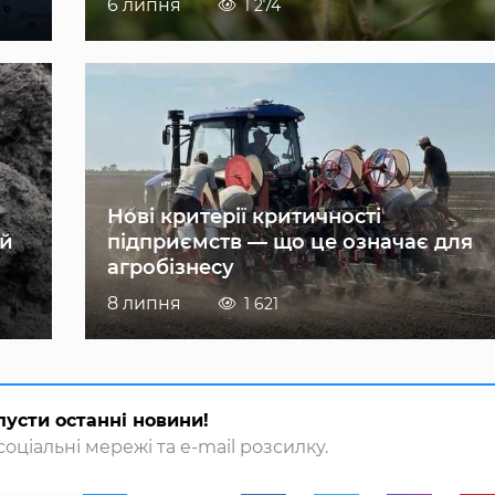
6 липня
1 274
Нові критерії критичності
ій
підприємств — що це означає для
агробізнесу
8 липня
1 621
пусти останні новини!
оціальні мережі та e-mail розсилку.