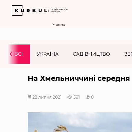
Реклама
‹
ВСІ
УКРАЇНА
САДІВНИЦТВО
ЗЕ
На Хмельниччині середня 
22 липня 2021
581
0