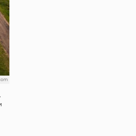
.com
.
и