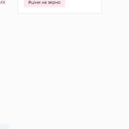
их
#ціни на зерно