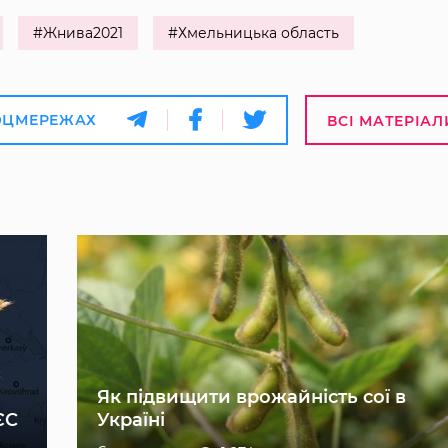
#Жнива2021
#Хмельницька область
ОЦМЕРЕЖАХ
ВСІ МАТЕРІАЛ
Як підвищити врожайність сої в
ЄС
Україні