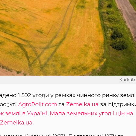
Kurkul
адено 1 592 угоди у рамках чинного ринку землі
роєкті
AgroPolit.com
та
Zemelka.ua
за підтримк
к землі в Україні. Мапа земельних угод і цін на
Zemelka.ua
.