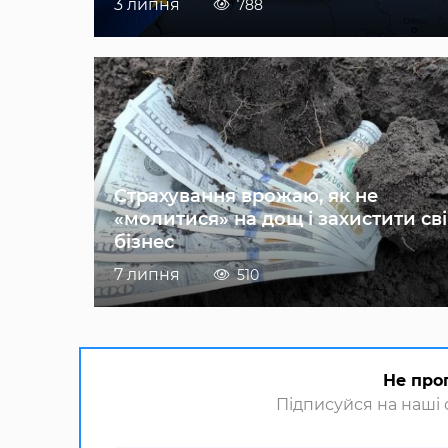
3 липня
788
Страхування врожаю, як не
«молитися» на дощ і захистити св
бізнес
7 липня
510
Не про
Підписуйся на наші с