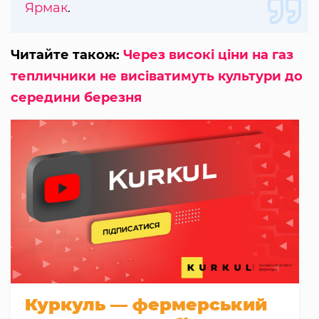
Ярмак
.
Читайте також:
Через високі ціни на газ
тепличники не висіватимуть культури до
середини березня
Куркуль — фермерський