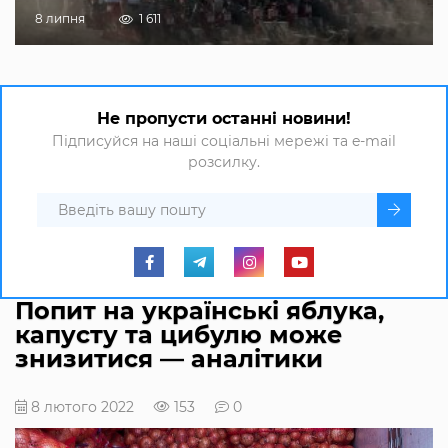
8 липня
1 611
Не пропусти останні новини!
Підписуйся на наші соціальні мережі та e-mail
розсилку.
Попит на українські яблука,
капусту та цибулю може
знизитися — аналітики
8 лютого 2022
153
0