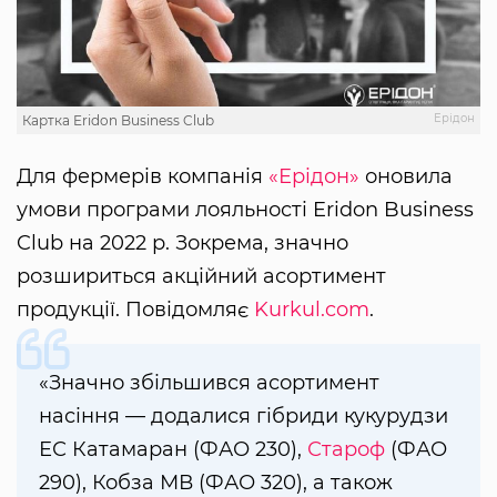
Ерідон
Картка Eridon Business Club
Для фермерів компанія
«Ерідон»
оновила
умови програми лояльності Eridon Business
Club на 2022 р. Зокрема, значно
розшириться акційний асортимент
продукції. Повідомляє
Kurkul.com
.
«Значно збільшився асортимент
насіння — додалися гібриди кукурудзи
ЕС Катамаран (ФАО 230),
Староф
(ФАО
290), Кобза МВ (ФАО 320), а також