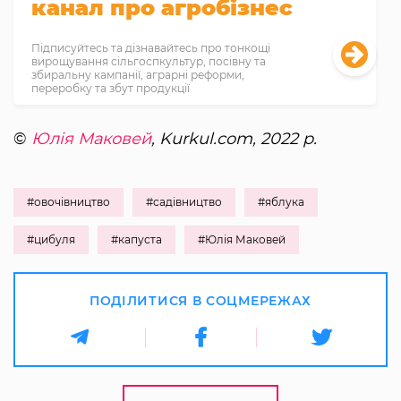
канал про агробізнес
Підписуйтесь та дізнавайтесь про тонкощі
вирощування сільгоспкультур, посівну та
збиральну кампанії, аграрні реформи,
переробку та збут продукції
©
Юлія Маковей
, Kurkul.com, 2022 р.
#овочівництво
#садівництво
#яблука
#цибуля
#капуста
#Юлія Маковей
ПОДІЛИТИСЯ В СОЦМЕРЕЖАХ