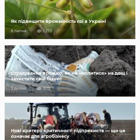
Як підвищити врожайність сої в Україні
6 липня
1 270
Страхування врожаю, як не «молитися» на дощ і
захистити свій бізнес
7 липня
509
Нові критерії критичності підприємств — що це
означає для агробізнесу