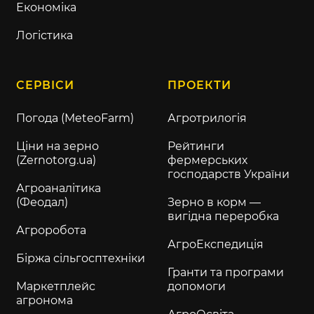
Економіка
Логістика
СЕРВІСИ
ПРОЕКТИ
Погода (MeteoFarm)
Агротрилогія
Ціни на зерно
Рейтинги
(Zernotorg.ua)
фермерських
господарств України
Агроаналітика
(Феодал)
Зерно в корм —
вигідна переробка
Агроробота
АгроЕкспедиція
Біржа сільгосптехніки
Гранти та програми
Маркетплейс
допомоги
агронома