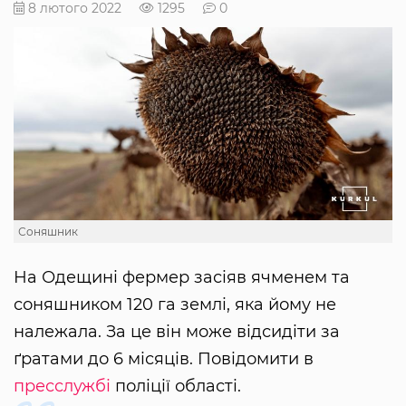
8 лютого 2022
1295
0
Соняшник
На Одещині фермер засіяв ячменем та
соняшником 120 га землі, яка йому не
належала. За це він може відсидіти за
ґратами до 6 місяців. Повідомити в
пресслужбі
поліції області.