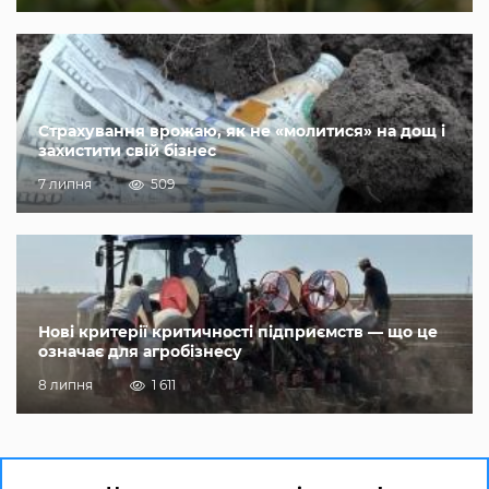
Страхування врожаю, як не «молитися» на дощ і
захистити свій бізнес
7 липня
509
Нові критерії критичності підприємств — що це
означає для агробізнесу
8 липня
1 611