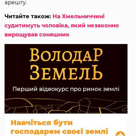
арешту.
Читайте також:
На Хмельниччині
судитимуть чоловіка, який незаконно
вирощував соняшник
Навчіться бути
господарем своєї землі