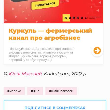
Куркуль — фермерський
канал про агробізнес
Підписуйтесь та дізнавайтесь про тонкощі
вирощування сільгоспкультур, посівну та
збиральну кампанії, аграрні реформи,
переробку та збут продукції
©
Юлія Маковей
, Kurkul.com, 2022 р.
#молоко
#ціна
#Юлія Маковей
ПОДІЛИТИСЯ В СОЦМЕРЕЖАХ