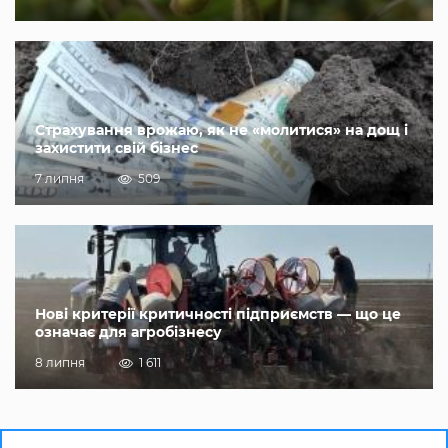
Страхування врожаю, як не «молитися» на дощ і
захистити свій бізнес
7 липня
509
Нові критерії критичності підприємств — що це
означає для агробізнесу
8 липня
1 611