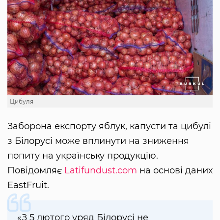
Цибуля
Заборона експорту яблук, капусти та цибулі
з Білорусі може вплинути на зниження
попиту на українську продукцію.
Повідомляє
Latifundust.com
на основі даних
EastFruit.
«З 5 лютого уряд Білорусі не