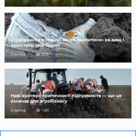
Страхування врожаю, як не «молитися» на дощ і
захистити свій бізнес
7 липня
509
Нові критерії критичності підприємств — що це
означає для агробізнесу
8 липня
1 611