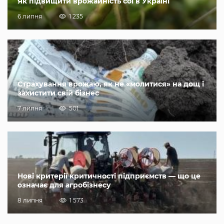
Як підвищити врожайність сої в Україні
6 липня
1 235
Страхування врожаю, як не «молитися» на дощ і
захистити свій бізнес
7 липня
501
Нові критерії критичності підприємств — що це
означає для агробізнесу
8 липня
1 573