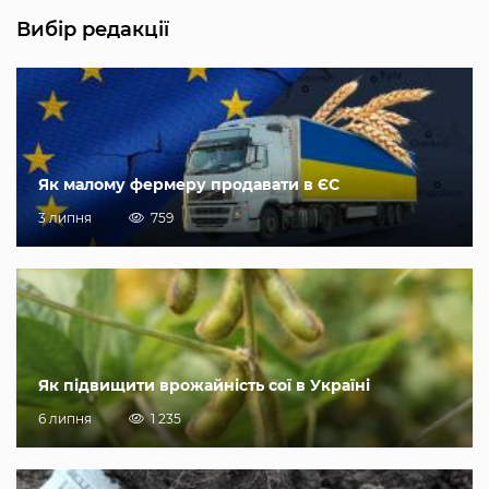
Вибір редакції
Як малому фермеру продавати в ЄС
3 липня
759
Як підвищити врожайність сої в Україні
6 липня
1 235