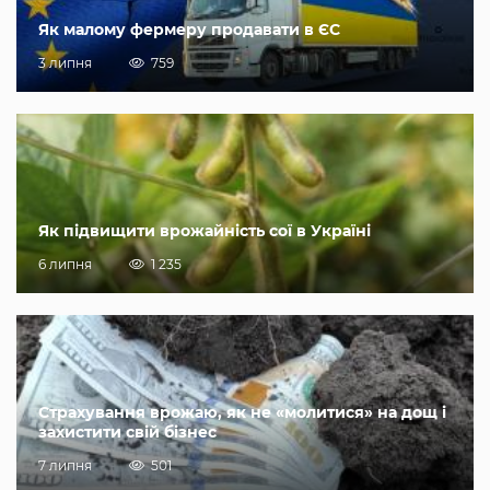
Як малому фермеру продавати в ЄС
3 липня
759
Як підвищити врожайність сої в Україні
6 липня
1 235
Страхування врожаю, як не «молитися» на дощ і
захистити свій бізнес
7 липня
501