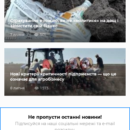
Страхування врожаю, як не «молитися» на дощ і
захистити свій бізнес
7 липня
501
Нові критерії критичності підприємств — що це
означає для агробізнесу
8 липня
1 573
Не пропусти останні новини!
Підписуйся на наші соціальні мережі та e-mail
розсилку.