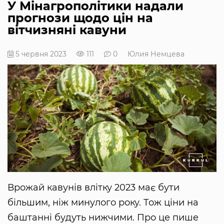
У Мінагрополітики надали
прогнози щодо цін на
вітчизняні кавуни
5 червня 2023
111
0
Юлия Немцева
Врожай кавунів влітку 2023 має бути
більшим, ніж минулого року. Тож ціни на
баштанні будуть нижчими. Про це пише