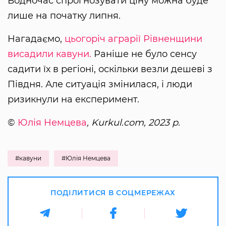
Водночас спрогнозувати ціну можна буде
лише на початку липня.
Нагадаємо,
цьогоріч аграрії Рівненщини
висадили кавуни.
Раніше не було сенсу
садити їх в регіоні, оскільки везли дешеві з
Півдня. Але ситуація змінилася, і люди
ризикнули на експеримент.
©
Юлія Немцева
, Kurkul.com, 2023 р.
#кавуни
#Юлія Немцева
ПОДІЛИТИСЯ В СОЦМЕРЕЖАХ