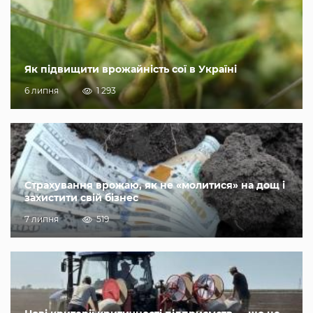
Як підвищити врожайність сої в Україні
6 липня
1 293
Страхування врожаю, як не «молитися» на дощ і
захистити свій бізнес
7 липня
519