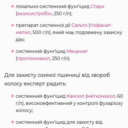
локально-системний фунгіцид
Старк
(
азоксистробін
, 250 г/л);
препарат системної дії
Сальто
(
тіофанат-
метил
, 500 г/л), який має подовжену захисну
дію;
системний фунгіцид
Меценат
(
пропіконазол
, 250 г/л).
Для захисту озимої пшениці від хвороб
колосу експерт радить:
системний фунгіцид
Камзол
(
метконазол
, 60
г/л), високоефективний у контролі фузаріозу
колосу;
системний фунгіцид для захисту від