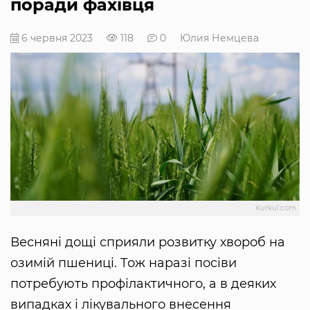
поради фахівця
6 червня 2023
118
0
Юлия Немцева
Kurkul.com
Весняні дощі сприяли розвитку хвороб на
озимій пшениці. Тож наразі посіви
потребують профілактичного, а в деяких
випадках і лікувального внесення