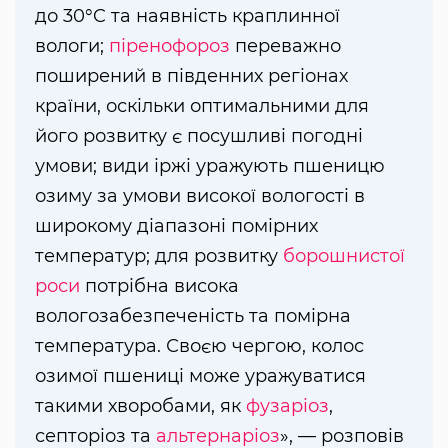
до 30°C та наявність краплинної
вологи;
піренофороз
переважно
поширений в південних регіонах
країни, оскільки оптимальними для
його розвитку є посушливі погодні
умови; види іржі уражують пшеницю
озиму за умови високої вологості в
широкому діапазоні помірних
температур; для розвитку
борошнистої
роси
потрібна висока
вологозабезпеченість та помірна
температура. Своєю чергою, колос
озимої пшениці може уражуватися
такими хворобами, як
фузаріоз
,
септоріоз та
альтернаріоз
», — розповів