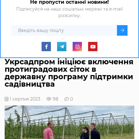
Не пропусти останні новини!
Підписуйся на наші соціальні мережі та e-mail
розсилку.
Укрсадпром ініціює включення
протиградових сіток в
державну програму підтримки
садівництва
1 серпня 2023
98
0