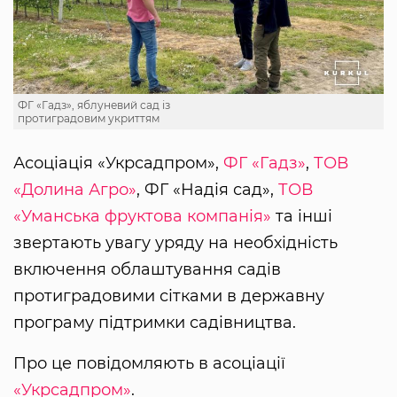
ФГ «Гадз», яблуневий сад із
протиградовим укриттям
Асоціація «Укрсадпром»,
ФГ «Гадз»
,
ТОВ
«Долина Агро»
, ФГ «Надія сад»,
ТОВ
«Уманська фруктова компанія»
та інші
звертають увагу уряду на необхідність
включення облаштування садів
протиградовими сітками в державну
програму підтримки садівництва.
Про це повідомляють в асоціації
«Укрсадпром»
.