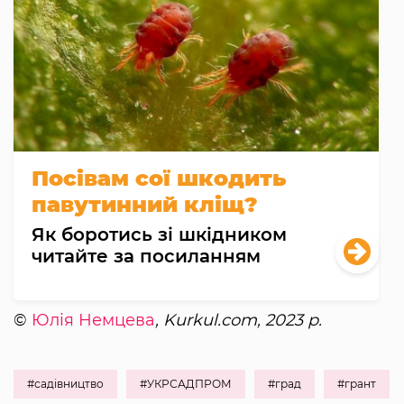
Посівам сої шкодить
павутинний кліщ?
Як боротись зі шкідником
читайте за посиланням
©
Юлія Немцева
, Kurkul.com, 2023 р.
#садівництво
#УКРСАДПРОМ
#град
#грант