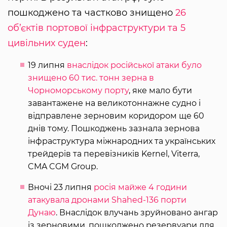
пошкоджено та частково знищено
26
об’єктів портової інфраструктури та 5
цивільних суден
:
19 липня
внаслідок російської атаки було
знищено 60 тис. тонн зерна в
Чорноморському порту
, яке мало бути
завантажене на великотоннажне судно і
відправлене зерновим коридором ще 60
днів тому. Пошкоджень зазнала зернова
інфраструктура міжнародних та українських
трейдерів та перевізників Kernel, Viterra,
CMA CGM Group.
Вночі 23 липня
росія майже 4 години
атакувала дронами Shahed-136 порти
Дунаю
. Внаслідок влучань зруйновано ангар
із зерновими, пошкоджено резервуари для