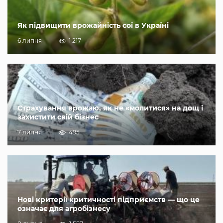
Як підвищити врожайність сої в Україні
6 липня
1 217
Страхування врожаю, як не «молитися» на дощ і
захистити свій бізнес
7 липня
495
Нові критерії критичності підприємств — що це
означає для агробізнесу