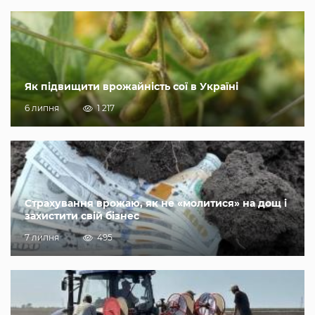
Як підвищити врожайність сої в Україні
6 липня
1 217
Страхування врожаю, як не «молитися» на дощ і
захистити свій бізнес
7 липня
495