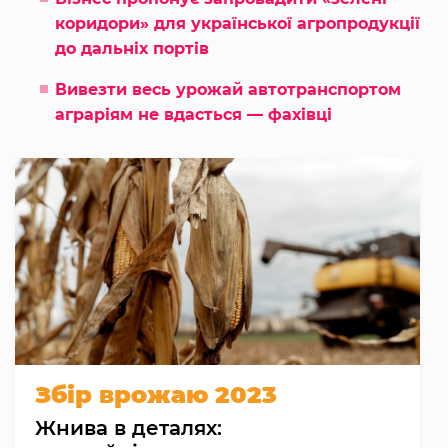
коридори» для української агропродукції
до дальніх портів
Вивезти весь урожай автотранспортом
аграріям не вдасться — фахівці
Збір врожаю 2023
Жнива в деталях: