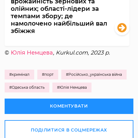
врожайність зернових та
олійних; області-лідери за
темпами збору; де
намолочено найбільший вал
збіжжя
©
Юлія Немцева
, Kurkul.com, 2023 р.
#кримінал
#порт
#Російсько_українська війна
#Одеська область
#Юлія Немцева
КОМЕНТУВАТИ
ПОДІЛИТИСЯ В СОЦМЕРЕЖАХ