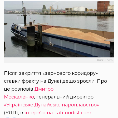
Kurkul.com
Після закриття «зернового коридору»
ставки фрахту на Дунаї дещо зросли. Про
це розповів
Дмитро
Москаленко
, генеральний директор
«Українське Дунайське пароплавство»
(УДП), в
інтерв'ю на Latifundist.com
.