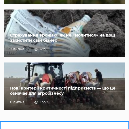
Страхування врожаю, як не «молитися» на дощ і
захистити свій бізнес
7 липня
495
Нові критерії критичності підприємств — що це
означає для агробізнесу
8 липня
1 557