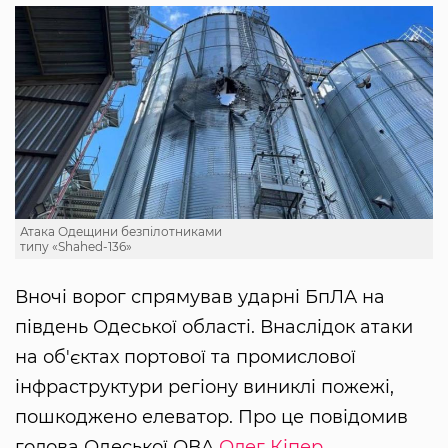
Атака Одещини безпілотниками
типу «Shahed-136»
Вночі ворог спрямував ударні БпЛА на
південь Одеської області. Внаслідок атаки
на об'єктах портової та промислової
інфраструктури регіону виниклі пожежі,
пошкоджено елеватор. Про це повідомив
голова Одеської ОВА
Олег Кіпер
.