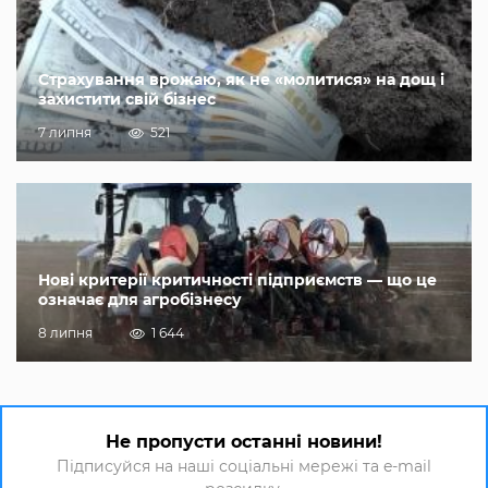
Страхування врожаю, як не «молитися» на дощ і
захистити свій бізнес
7 липня
521
Нові критерії критичності підприємств — що це
означає для агробізнесу
8 липня
1 644
Не пропусти останні новини!
Підписуйся на наші соціальні мережі та e-mail