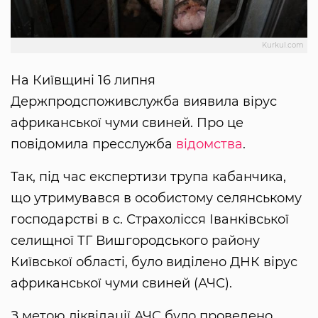
Kurkul.com
На Київщині 16 липня
Держпродспоживслужба виявила вірус
африканської чуми свиней. Про це
повідомила пресслужба
відомства
.
Так, під час експертизи трупа кабанчика,
що утримувався в особистому селянському
господарстві в с. Страхолісся Іванківської
селищної ТГ Вишгородського району
Київської області, було виділено ДНК вірус
африканської чуми свиней (АЧС).
З метою ліквідації АЧС було проведено