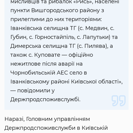
мисливців та рибалок «Рись», населені
пункти Вишгородського району з
прилеглими до них територіями:
Іванківська селищна ТГ (с. Медвин, с.
Губин, с. Горностайпіль, с. Лапутьки) та
Димерська селищна ТГ (с. Пилява), а
також с. Куповате — офіційно
нежитлове після аварії на
Чорнобильській АЕС село в
Іванківському районі Київської області»,
— повідомили у
Держпродспоживслужбі.
Наразі, Головним управлінням
Держпродспоживслужби в Київській