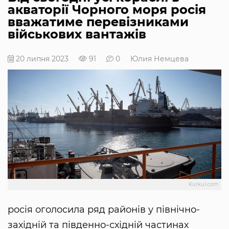
акваторії Чорного моря росія
вважатиме перевізниками
військових вантажів
20 липня 2023
91
0
Юлия Немцева
Kurkul.com
росія оголосила ряд районів у північно-
західній та південно-східній частинах