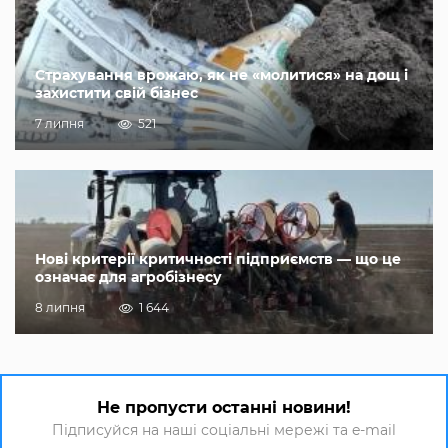
Страхування врожаю, як не «молитися» на дощ і
захистити свій бізнес
7 липня
521
Нові критерії критичності підприємств — що це
означає для агробізнесу
8 липня
1 644
Не пропусти останні новини!
Підписуйся на наші соціальні мережі та e-mail