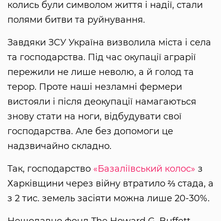
колись були символом життя і надії, стали
полями битви та руйнування.
Завдяки ЗСУ Україна визволила міста і села
та господарства. Під час окупації аграрії
пережили не лише неволю, а й голод та
терор. Проте наші незламні фермери
вистояли і після деокупації намагаються
знову стати на ноги, відбудувати свої
господарства. Але без допомоги це
надзвичайно складно.
Так, господарство
«Базаліївський колос»
з
Харківщини через війну втратило ⅔ стада, а
з 2 тис. земель засіяти можна лише 20-30%.
Нещодавно фонд The Howard G. Buffett