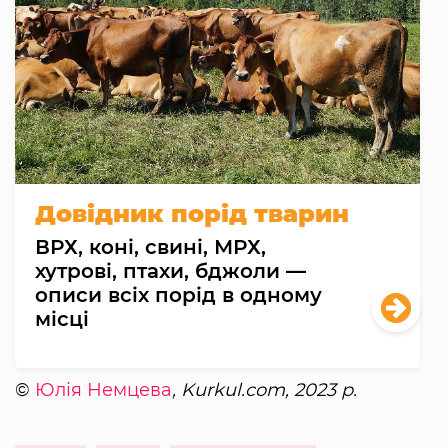
Довідник порід тварин
ВРХ, коні, свині, МРХ,
хутрові, птахи, бджоли —
описи всіх порід в одному
місці
©
Юлія Немцева
, Kurkul.com, 2023 р.