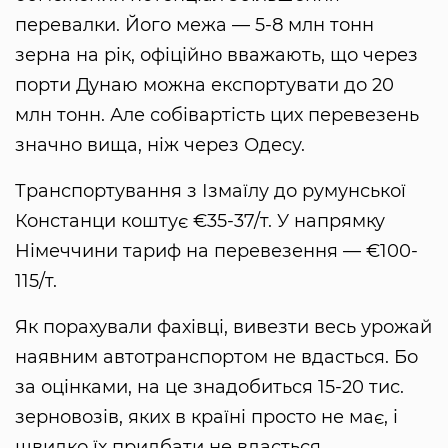
перевалки. Його межа — 5-8 млн тонн
зерна на рік, офіційно вважають, що через
порти Дунаю можна експортувати до 20
млн тонн. Але собівартість цих перевезень
значно вища, ніж через Одесу.
Транспортування з Ізмаїлу до румунської
Констанци коштує €35-37/т. У напрямку
Німеччини тариф на перевезення — €100-
115/т.
Як порахували фахівці, вивезти весь урожай
наявним автотранспортом не вдасться. Бо
за оцінками, на це знадобиться 15-20 тис.
зерновозів, яких в країні просто не має, і
швидко їх придбати не вдасться.