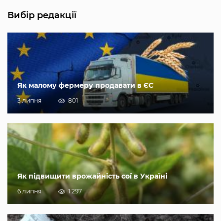
Вибір редакції
Як малому фермеру продавати в ЄС
3 липня
801
Як підвищити врожайність сої в Україні
6 липня
1 297