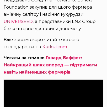
Foundation закупив для цього фермера
аміачну селітру і насіння кукурудзи
UNIVERSEED
, а представники LNZ Group
безкоштовно доставили допомогу.
Вже зовсім скоро читайте історію
господарства на
Kurkul.com
.
Читати за темою:
Говард Баффет:
Найкращий шлях вперед — підтримати
навіть найменших фермерів