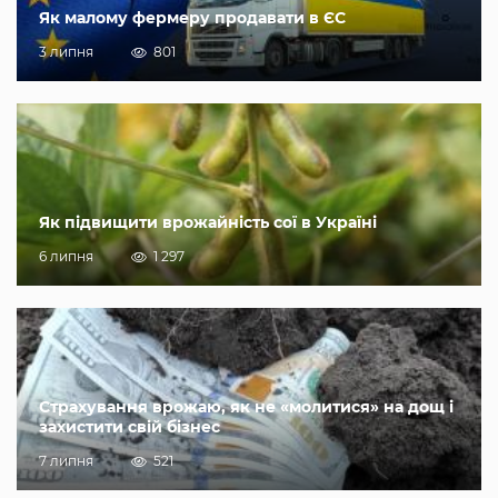
Як малому фермеру продавати в ЄС
3 липня
801
Як підвищити врожайність сої в Україні
6 липня
1 297
Страхування врожаю, як не «молитися» на дощ і
захистити свій бізнес
7 липня
521