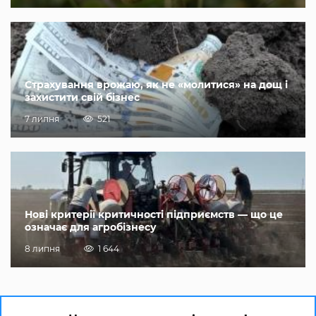
Страхування врожаю, як не «молитися» на дощ і
захистити свій бізнес
7 липня
521
Нові критерії критичності підприємств — що це
означає для агробізнесу
8 липня
1 644