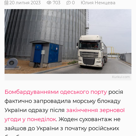
20 липня 2023
703
0
Юлия Немцева
Kurkul.com
Бомбардуваннями одеського порту
росія
фактично запровадила морську блокаду
України одразу після
закінчення зернової
угоди у понеділок
. Жоден суховантаж не
зайшов до України з початку російських