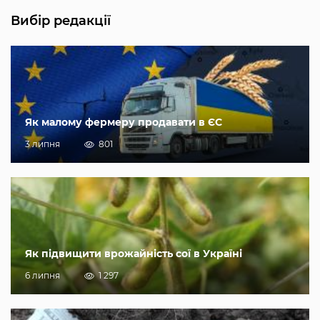
Вибір редакції
Як малому фермеру продавати в ЄС
3 липня
801
Як підвищити врожайність сої в Україні
6 липня
1 297