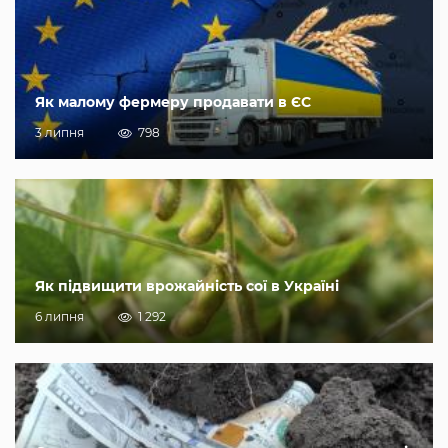
Як малому фермеру продавати в ЄС
3 липня
798
Як підвищити врожайність сої в Україні
6 липня
1 292