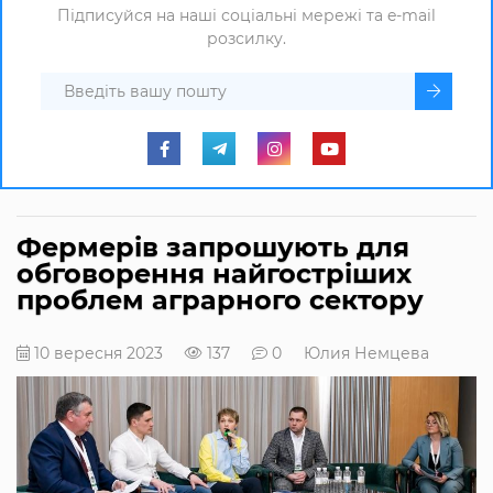
Підписуйся на наші соціальні мережі та e-mail
розсилку.
Фермерів запрошують для
обговорення найгостріших
проблем аграрного сектору
10 вересня 2023
137
0
Юлия Немцева