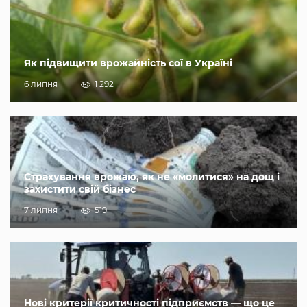
Як підвищити врожайність сої в Україні
6 липня
1 292
Страхування врожаю, як не «молитися» на дощ і
захистити свій бізнес
7 липня
519
Нові критерії критичності підприємств — що це