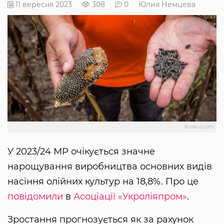
11 вересня 2023
308
0
Юлия Немцева
Kurkul.com
У 2023/24 МР очікується значне
нарощування виробництва основних видів
насіння олійних культур на 18,8%. Про це
повідомили
в
Асоціації «Укроліяпром»
.
Зростання прогнозується як за рахунок