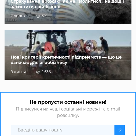
Страхування врожаю, як не «молитися» на дощ і
захистити свій бізнес
7 липня
519
Нові критерії критичності підприємств — що це
означає для агробізнесу
8 липня
1 636
Не пропусти останні новини!
Підписуйся на наші соціальні мережі та e-mail
розсилку.