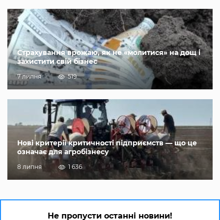
Страхування врожаю, як не «молитися» на дощ і
захистити свій бізнес
7 липня
519
Нові критерії критичності підприємств — що це
означає для агробізнесу
8 липня
1 636
Не пропусти останні новини!