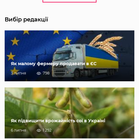
Вибір редакції
Як малому фермеру продавати в ЄС
3 липня
798
Як підвищити врожайність сої в Україні
6 липня
1 292