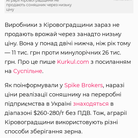
Аграрії Кіровоградщини не
продають соняшник через низьку
ціну
Виробники з Кіровоградщини зараз не
продають врожай через занадто низьку
ціну. Вона у понад двічі нижча, ніж рік тому
— 11 тис. грн проти минулорічних 26 тис.
грн. Про це пише
Kurkul.com
з посиланням
на
Суспільне
.
Як поінформували у
Spike Brokers
, наразі
ціни реалізації соняшнику на переробні
підприємства в Україні
знаходяться
в
діапазоні $260-280/т без ПДВ. Тож, аграрії
Кіровоградщини використовують різні
способи зберігання зерна.