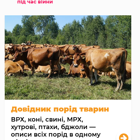
під час війни
Довідник порід тварин
ВРХ, коні, свині, МРХ,
хутрові, птахи, бджоли —
описи всіх порід в одному