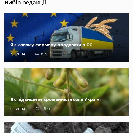
Вибір редакції
Як малому фермеру продавати в ЄС
3 липня
813
Як підвищити врожайність сої в Україні
6 липня
1 306