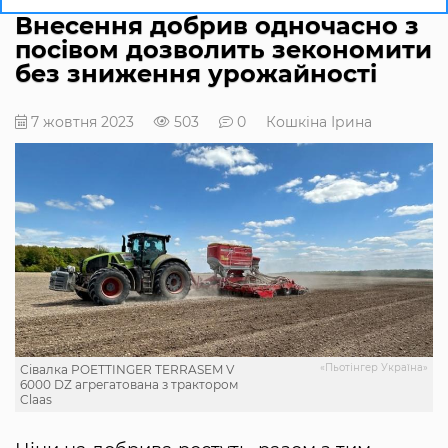
Внесення добрив одночасно з
посівом дозволить зекономити
без зниження урожайності
7 жовтня 2023
503
0
Кошкіна Ірина
«Пьотінгер Україна»
Сівалка POETTINGER TERRASEM V
6000 DZ агрегатована з трактором
Claas