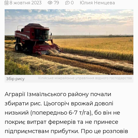
8 жовтня 2023
79
0
Юлия Немцева
Кілійське міжрайонне управління водного господарства
Збір рису
Аграрії Ізмаїльського району почали
збирати рис. Цьогоріч врожай доволі
низький (попередньо 6-7 т/га), бо він не
покриє витрат фермерів та не принесе
підприємствам прибутки. Про це розповів