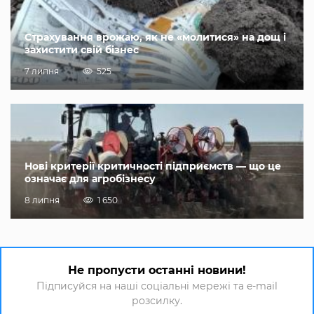
Страхування врожаю, як не «молитися» на дощ і
захистити свій бізнес
7 липня
525
Нові критерії критичності підприємств — що це
означає для агробізнесу
8 липня
1 650
Не пропусти останні новини!
Підписуйся на наші соціальні мережі та e-mail
розсилку.