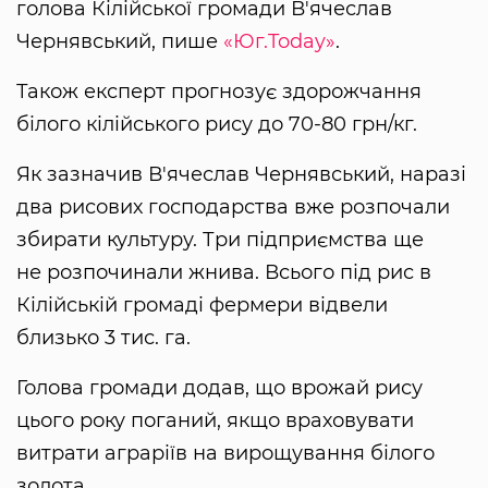
голова Кілійської громади В'ячеслав
Чернявський, пише
«Юг.Today»
.
Також експерт прогнозує здорожчання
білого кілійського рису до 70-80 грн/кг.
Як зазначив В'ячеслав Чернявський, наразі
два рисових господарства вже розпочали
збирати культуру. Три підприємства ще
не розпочинали жнива. Всього під рис в
Кілійській громаді фермери відвели
близько 3 тис. га.
Голова громади додав, що врожай рису
цього року поганий, якщо враховувати
витрати аграріїв на вирощування білого
золота.