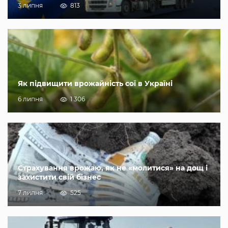
3 липня
813
Як підвищити врожайність сої в Україні
6 липня
1 306
Страхування врожаю, як не «молитися» на дощ і
захистити свій бізнес
7 липня
525