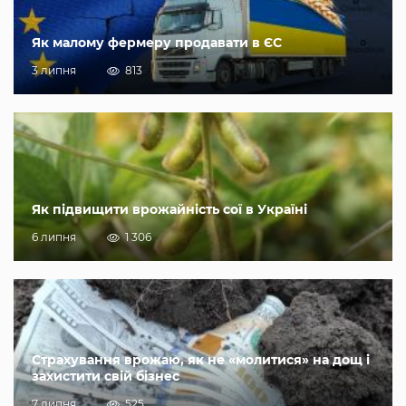
Як малому фермеру продавати в ЄС
3 липня
813
Як підвищити врожайність сої в Україні
6 липня
1 306
Страхування врожаю, як не «молитися» на дощ і
захистити свій бізнес
7 липня
525