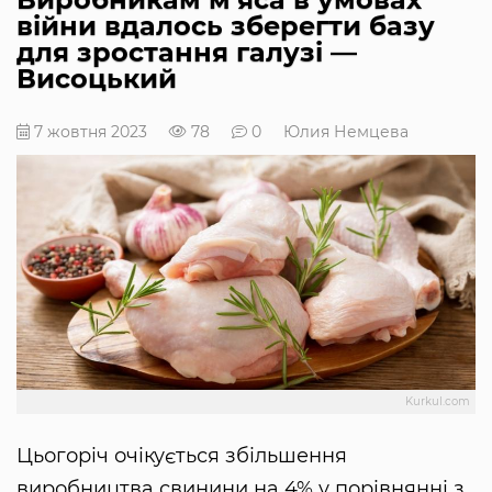
війни вдалось зберегти базу
для зростання галузі —
Висоцький
7 жовтня 2023
78
0
Юлия Немцева
Kurkul.com
Цьогоріч очікується збільшення
виробництва свинини на 4% у порівнянні з