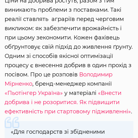
Ціни на добрива ростуть, разом з тим
виникають проблеми з поставками. Такі
реалії ставлять аграріїв перед черговим
викликом: як забезпечити врожайність і
при цьому зекономити. Кожен фахівець
обґрунтовує свій підхід до живлення ґрунту.
Одним зі способів якісної оптимізації
процесу є внесення добрив в один прохід з
посівом. Про це розповів
Володимир
Мірненко
, бренд-менеджер компанії
«Пьотінгер Україна»
у матеріалі
«Внести
добрива і не розоритися. Як підвищити
ефективність при стартовому підживленні»
.
«Для господарств зі збідненими