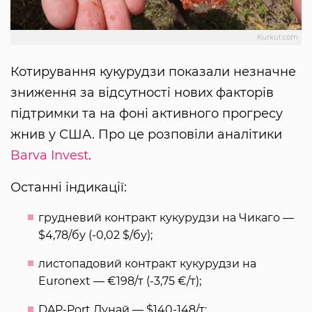
Kurkul.com
Котирування кукурудзи показали незначне
зниження за відсутності нових факторів
підтримки та на фоні активного прогресу
жнив у США. Про це розповіли аналітики
Barva Invest
.
Останні індикації:
грудневий контракт кукурудзи на Чикаго —
$4,78/бу (-0,02 $/бу);
листопадовий контракт кукурудзи на
Euronext — €198/т (-3,75 €/т);
DAP-Port Дунай — $140-148/т;