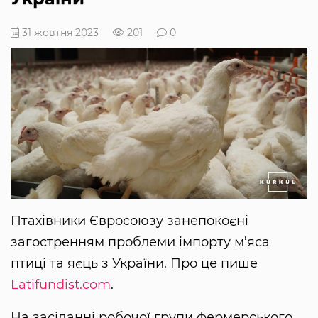
31 жовтня 2023
201
0
Птахівники Євросоюзу занепокоєні
загостренням проблеми імпорту м’яса
птиці та яєць з України. Про це пише
Latifundist.com
.
На засіданні робочої групи фермерського