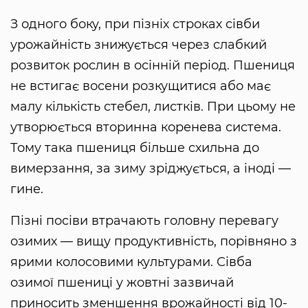
З одного боку, при пізніх строках сівби
урожайність знижується через слабкий
розвиток рослин в осінній період. Пшениця
не встигає восени розкущитися або має
малу кількість стебел, листків. При цьому не
утворюється вторинна коренева система.
Тому така пшениця більше схильна до
вимерзання, за зиму зріджується, а іноді —
гине.
Пізні посіви втрачають головну перевагу
озимих — вищу продуктивність, порівняно з
ярими колосовими культурами. Сівба
озимої пшениці у жовтні зазвичай
приносить зменшення врожайності від 10-