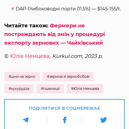
DAP-Глибоководні порти (11,5%) — $145-155/т.
Читайте також:
Фермери не
постраждають від змін у процедурі
експорту зернових — Чайківський
©
Юлія Немцева
, Kurkul.com, 2023 р.
#ціни на зерно
#зернові й зернобобові
#кукурудза
#пшениця
#Юлія Немцева
ПОДІЛИТИСЯ В СОЦМЕРЕЖАХ