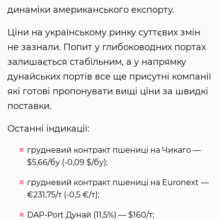
динаміки американського експорту.
Ціни на українському ринку суттєвих змін
не зазнали. Попит у глибоководних портах
залишається стабільним, а у напрямку
дунайських портів все ще присутні компанії
які готові пропонувати вищі ціни за швидкі
поставки.
Останні індикації:
грудневий контракт пшениці на Чикаго —
$5,66/бу (-0,09 $/бу);
грудневий контракт пшениці на Euronext —
€231,75/т (-0,5 €/т);
DAP-Port Дунай (11,5%) — $160/т;