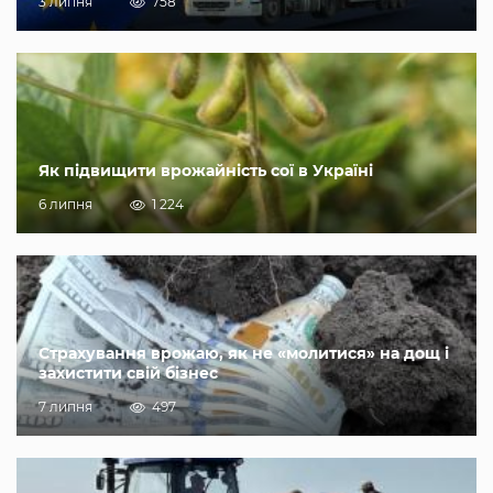
3 липня
758
Як підвищити врожайність сої в Україні
6 липня
1 224
Страхування врожаю, як не «молитися» на дощ і
захистити свій бізнес
7 липня
497