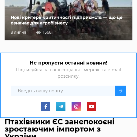
Нові критерії критичності підприємств — що це
означає для агробізнесу
8 липня
1 566
Не пропусти останні новини!
Підписуйся на наші соціальні мережі та e-mail
розсилку.
Птахівники ЄС занепокоєні
зростаючим імпортом з
України