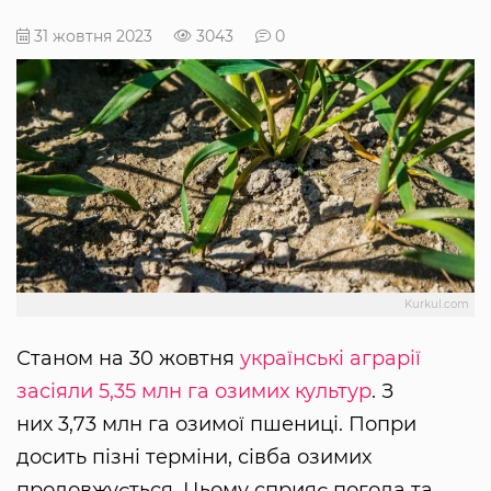
31 жовтня 2023
3043
0
Kurkul.com
Станом на 30 жовтня
українські аграрії
засіяли 5,35 млн га озимих культур
. З
них 3,73 млн га озимої пшениці. Попри
досить пізні терміни, сівба озимих
продовжується. Цьому сприяє погода та