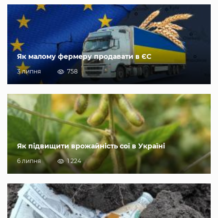
Як малому фермеру продавати в ЄС
3 липня
758
Як підвищити врожайність сої в Україні
6 липня
1 224