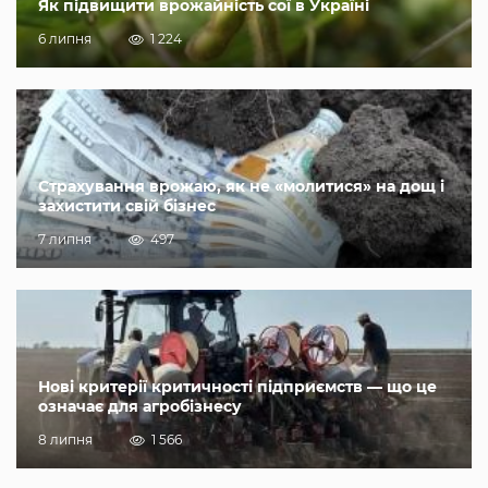
Як підвищити врожайність сої в Україні
6 липня
1 224
Страхування врожаю, як не «молитися» на дощ і
захистити свій бізнес
7 липня
497
Нові критерії критичності підприємств — що це
означає для агробізнесу
8 липня
1 566