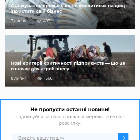
Страхування врожаю, як не «молитися» на дощ і
захистити свій бізнес
7 липня
497
Нові критерії критичності підприємств — що це
означає для агробізнесу
8 липня
1 566
Не пропусти останні новини!
Підписуйся на наші соціальні мережі та e-mail
розсилку.